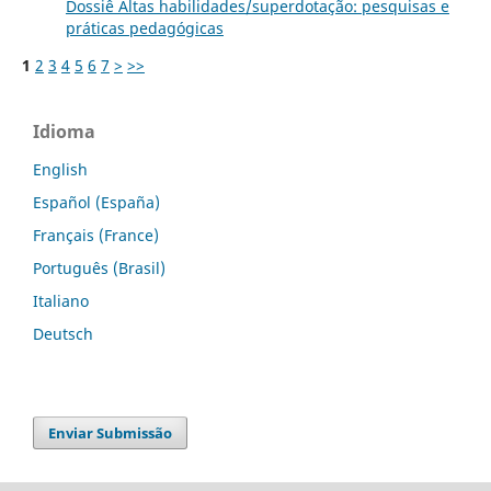
Dossiê Altas habilidades/superdotação: pesquisas e
práticas pedagógicas
1
2
3
4
5
6
7
>
>>
Idioma
English
Español (España)
Français (France)
Português (Brasil)
Italiano
Deutsch
Enviar Submissão