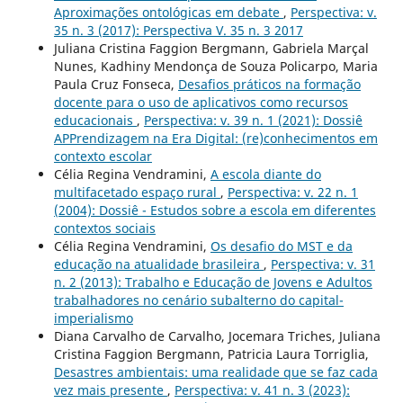
Aproximações ontológicas em debate
,
Perspectiva: v.
35 n. 3 (2017): Perspectiva V. 35 n. 3 2017
Juliana Cristina Faggion Bergmann, Gabriela Marçal
Nunes, Kadhiny Mendonça de Souza Policarpo, Maria
Paula Cruz Fonseca,
Desafios práticos na formação
docente para o uso de aplicativos como recursos
educacionais
,
Perspectiva: v. 39 n. 1 (2021): Dossiê
APPrendizagem na Era Digital: (re)conhecimentos em
contexto escolar
Célia Regina Vendramini,
A escola diante do
multifacetado espaço rural
,
Perspectiva: v. 22 n. 1
(2004): Dossiê - Estudos sobre a escola em diferentes
contextos sociais
Célia Regina Vendramini,
Os desafio do MST e da
educação na atualidade brasileira
,
Perspectiva: v. 31
n. 2 (2013): Trabalho e Educação de Jovens e Adultos
trabalhadores no cenário subalterno do capital-
imperialismo
Diana Carvalho de Carvalho, Jocemara Triches, Juliana
Cristina Faggion Bergmann, Patricia Laura Torriglia,
Desastres ambientais: uma realidade que se faz cada
vez mais presente
,
Perspectiva: v. 41 n. 3 (2023):