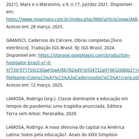
2021). Marx e o Marxismo, v.9, n.17, jul/dez 2021. Disponível
em:
https://www.niepmarx.com.br/index.php/MM/article/view/448
.
Acesso em: 28 março. 2025.
GRAMSCI. Cadernos do Cárcere. Obras completas.[livro
eletrônico]. Tradução IGS-Brasil. RJ: IGS-Brasil, 2024.
Disponível em:
https://storage.googleapis.com/production-
hostgator-brasil-v1-0-
9/739/971739/23GwhSwA/8b7824d91b934722a91965268bb211
fileName=Cole%C3%A7%C3%A3oCadernosdoC%C3%A1rcere.pd
Acesso em: 12 março. 2025.
LAMOSA, Rodrigo (org.). Classe dominante e educação em
tempos de pandemia: uma tragédia anunciada. Editora
Terra sem Amos: Paranaíba, 2020.
LAMOSA, Rodrigo. A nova ofensiva do capital na América
Latina: todos pela educação?. Anais do XXIX Simpósio