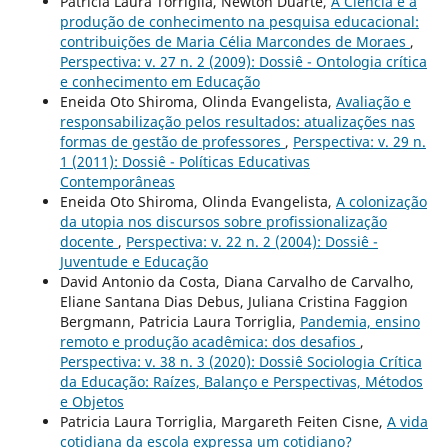
Patricia Laura Torriglia, Newton Duarte,
A Ciência e a
produção de conhecimento na pesquisa educacional:
contribuições de Maria Célia Marcondes de Moraes
,
Perspectiva: v. 27 n. 2 (2009): Dossiê - Ontologia crítica
e conhecimento em Educação
Eneida Oto Shiroma, Olinda Evangelista,
Avaliação e
responsabilização pelos resultados: atualizações nas
formas de gestão de professores
,
Perspectiva: v. 29 n.
1 (2011): Dossiê - Políticas Educativas
Contemporâneas
Eneida Oto Shiroma, Olinda Evangelista,
A colonização
da utopia nos discursos sobre profissionalização
docente
,
Perspectiva: v. 22 n. 2 (2004): Dossiê -
Juventude e Educação
David Antonio da Costa, Diana Carvalho de Carvalho,
Eliane Santana Dias Debus, Juliana Cristina Faggion
Bergmann, Patricia Laura Torriglia,
Pandemia, ensino
remoto e produção acadêmica: dos desafios
,
Perspectiva: v. 38 n. 3 (2020): Dossiê Sociologia Crítica
da Educação: Raízes, Balanço e Perspectivas, Métodos
e Objetos
Patricia Laura Torriglia, Margareth Feiten Cisne,
A vida
cotidiana da escola expressa um cotidiano?