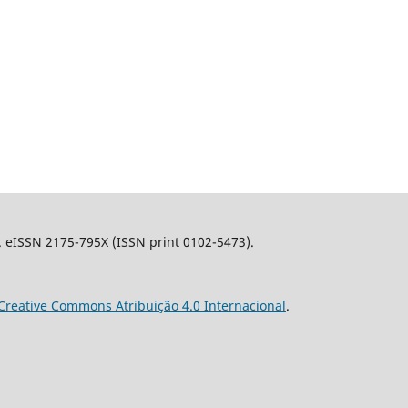
l. eISSN 2175-795X (ISSN print 0102-5473).
Creative Commons Atribuição 4.0 Internacional
.