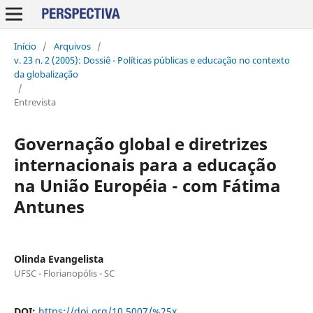
Início
/
Arquivos
/
v. 23 n. 2 (2005): Dossiê - Políticas públicas e educação no contexto
da globalização
/
Entrevista
Governação global e diretrizes
internacionais para a educação
na União Européia - com Fátima
Antunes
Olinda Evangelista
UFSC - Florianopólis - SC
DOI:
https://doi.org/10.5007/%25x