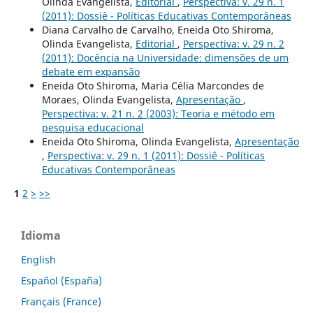
Olinda Evangelista,
Editorial
,
Perspectiva: v. 29 n. 1
(2011): Dossiê - Políticas Educativas Contemporâneas
Diana Carvalho de Carvalho, Eneida Oto Shiroma,
Olinda Evangelista,
Editorial
,
Perspectiva: v. 29 n. 2
(2011): Docência na Universidade: dimensões de um
debate em expansão
Eneida Oto Shiroma, Maria Célia Marcondes de
Moraes, Olinda Evangelista,
Apresentação
,
Perspectiva: v. 21 n. 2 (2003): Teoria e método em
pesquisa educacional
Eneida Oto Shiroma, Olinda Evangelista,
Apresentação
,
Perspectiva: v. 29 n. 1 (2011): Dossiê - Políticas
Educativas Contemporâneas
1
2
>
>>
Idioma
English
Español (España)
Français (France)