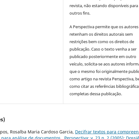
revista, não estando disponíveis para
outros fins.
A Perspectiva permite que os autores
retenham os direitos autorais sem
restrições bem como os direitos de
publicação. Caso o texto venha a ser
publicado posteriormente em outro
veículo, solicita-se aos autores inform
que o mesmo foi originalmente publi
como artigo na revista Perspectiva, 
como citar as referências bibliográfica
completas dessa publicação.
s)
pos, Rosalba Maria Cardoso Garcia,
Decifrar textos para compree
os para análise de documentos
,
Perspectiva: v. 23 n. 2 (2005): Dossiê