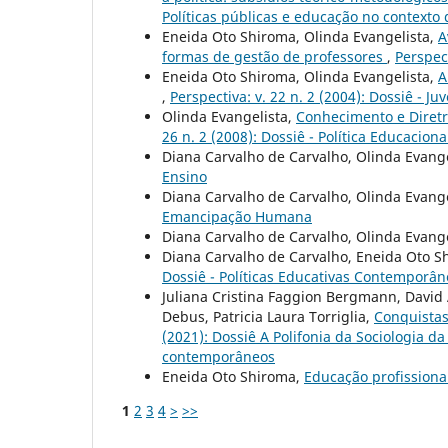
Políticas públicas e educação no contexto 
Eneida Oto Shiroma, Olinda Evangelista,
A
formas de gestão de professores
,
Perspec
Eneida Oto Shiroma, Olinda Evangelista,
A
,
Perspectiva: v. 22 n. 2 (2004): Dossiê - 
Olinda Evangelista,
Conhecimento e Diretr
26 n. 2 (2008): Dossiê - Política Educacio
Diana Carvalho de Carvalho, Olinda Evang
Ensino
Diana Carvalho de Carvalho, Olinda Evang
Emancipação Humana
Diana Carvalho de Carvalho, Olinda Evang
Diana Carvalho de Carvalho, Eneida Oto S
Dossiê - Políticas Educativas Contemporâ
Juliana Cristina Faggion Bergmann, David 
Debus, Patricia Laura Torriglia,
Conquista
(2021): Dossiê A Polifonia da Sociologia d
contemporâneos
Eneida Oto Shiroma,
Educação profissiona
1
2
3
4
>
>>