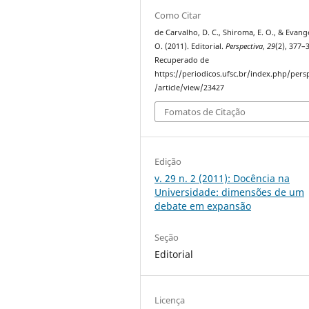
Como Citar
de Carvalho, D. C., Shiroma, E. O., & Evange
O. (2011). Editorial.
Perspectiva
,
29
(2), 377–
Recuperado de
https://periodicos.ufsc.br/index.php/pers
/article/view/23427
Fomatos de Citação
Edição
v. 29 n. 2 (2011): Docência na
Universidade: dimensões de um
debate em expansão
Seção
Editorial
Licença