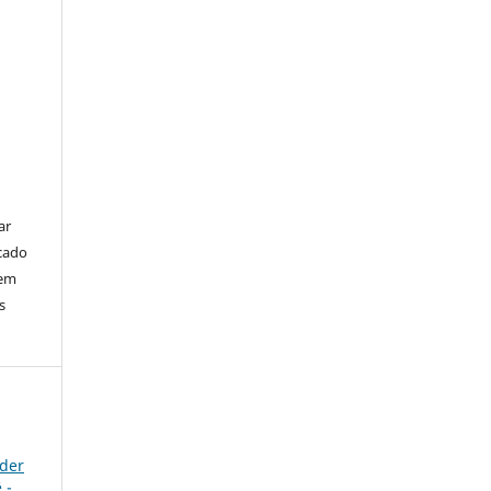
ar
cado
bem
s
nder
 -