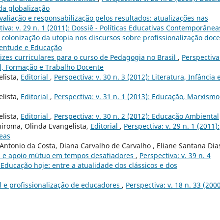
da globalização
valiação e responsabilização pelos resultados: atualizações nas
tiva: v. 29 n. 1 (2011): Dossiê - Políticas Educativas Contemporânea
 colonização da utopia nos discursos sobre profissionalização doc
Juventude e Educação
izes curriculares para o curso de Pedagogia no Brasil
,
Perspectiva:
nal, Formação e Trabalho Docente
elista,
Editorial
,
Perspectiva: v. 30 n. 3 (2012): Literatura, Infância 
elista,
Editorial
,
Perspectiva: v. 31 n. 1 (2013): Educação, Marxismo
elista,
Editorial
,
Perspectiva: v. 30 n. 2 (2012): Educação Ambiental
hiroma, Olinda Evangelista,
Editorial
,
Perspectiva: v. 29 n. 1 (2011):
neas
Antonio da Costa, Diana Carvalho de Carvalho , Eliane Santana Dia
s e apoio mútuo em tempos desafiadores
,
Perspectiva: v. 39 n. 4
a Educação hoje: entre a atualidade dos clássicos e dos
l e profissionalização de educadores
,
Perspectiva: v. 18 n. 33 (200