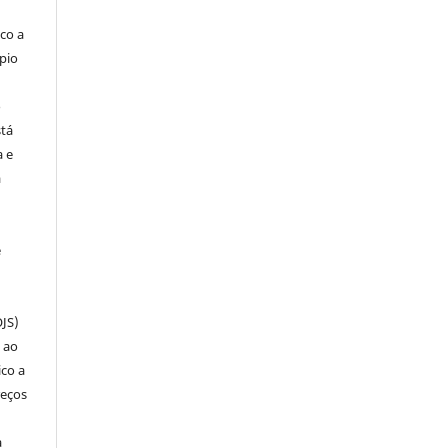
co a
pio
o
stá
a e
a
e
OJS)
 ao
ico a
reços
a