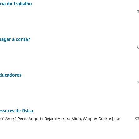
ria do trabalho
pagar a conta?
educadores
sores de física
José André Perez Angotti, Rejane Aurora Mion, Wagner Duarte José
93