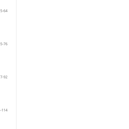
35-64
65-76
77-92
-114