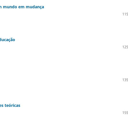
 um mundo em mudança
115
educação
125
135
s teóricas
155