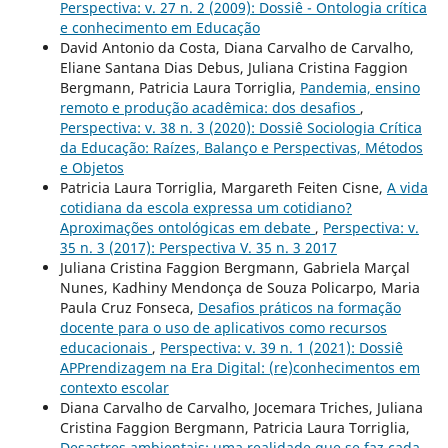
Perspectiva: v. 27 n. 2 (2009): Dossiê - Ontologia crítica
e conhecimento em Educação
David Antonio da Costa, Diana Carvalho de Carvalho,
Eliane Santana Dias Debus, Juliana Cristina Faggion
Bergmann, Patricia Laura Torriglia,
Pandemia, ensino
remoto e produção acadêmica: dos desafios
,
Perspectiva: v. 38 n. 3 (2020): Dossiê Sociologia Crítica
da Educação: Raízes, Balanço e Perspectivas, Métodos
e Objetos
Patricia Laura Torriglia, Margareth Feiten Cisne,
A vida
cotidiana da escola expressa um cotidiano?
Aproximações ontológicas em debate
,
Perspectiva: v.
35 n. 3 (2017): Perspectiva V. 35 n. 3 2017
Juliana Cristina Faggion Bergmann, Gabriela Marçal
Nunes, Kadhiny Mendonça de Souza Policarpo, Maria
Paula Cruz Fonseca,
Desafios práticos na formação
docente para o uso de aplicativos como recursos
educacionais
,
Perspectiva: v. 39 n. 1 (2021): Dossiê
APPrendizagem na Era Digital: (re)conhecimentos em
contexto escolar
Diana Carvalho de Carvalho, Jocemara Triches, Juliana
Cristina Faggion Bergmann, Patricia Laura Torriglia,
Desastres ambientais: uma realidade que se faz cada