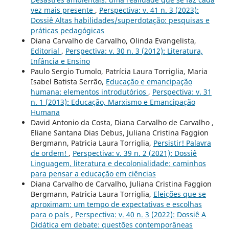
vez mais presente
,
Perspectiva: v. 41 n. 3 (2023):
Dossiê Altas habilidades/superdotação: pesquisas e
práticas pedagógicas
Diana Carvalho de Carvalho, Olinda Evangelista,
Editorial
,
Perspectiva: v. 30 n. 3 (2012): Literatura,
Infância e Ensino
Paulo Sergio Tumolo, Patrícia Laura Torriglia, Maria
Isabel Batista Serrão,
Educação e emancipação
humana: elementos introdutórios
,
Perspectiva: v. 31
n. 1 (2013): Educação, Marxismo e Emancipação
Humana
David Antonio da Costa, Diana Carvalho de Carvalho ,
Eliane Santana Dias Debus, Juliana Cristina Faggion
Bergmann, Patricia Laura Torriglia,
Persistir! Palavra
de ordem!
,
Perspectiva: v. 39 n. 2 (2021): Dossiê
Linguagem, literatura e decolonialidade: caminhos
para pensar a educação em ciências
Diana Carvalho de Carvalho, Juliana Cristina Faggion
Bergmann, Patricia Laura Torriglia,
Eleições que se
aproximam: um tempo de expectativas e escolhas
para o país
,
Perspectiva: v. 40 n. 3 (2022): Dossiê A
Didática em debate: questões contemporâneas