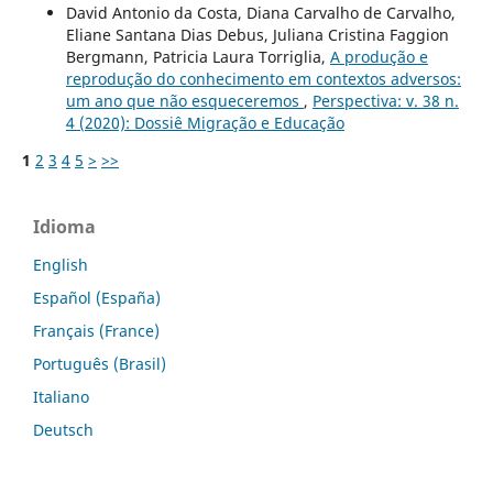
David Antonio da Costa, Diana Carvalho de Carvalho,
Eliane Santana Dias Debus, Juliana Cristina Faggion
Bergmann, Patricia Laura Torriglia,
A produção e
reprodução do conhecimento em contextos adversos:
um ano que não esqueceremos
,
Perspectiva: v. 38 n.
4 (2020): Dossiê Migração e Educação
1
2
3
4
5
>
>>
Idioma
English
Español (España)
Français (France)
Português (Brasil)
Italiano
Deutsch