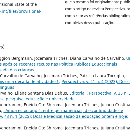
que o mesmo foi originalmente publi
onal State of the
como artigo na revista Perspectiva, 
int/files/provisional-
como citar as referências bibliográfica
completas dessa publicação.
s)
 Faggion Bergmann, Jocemara Triches, Diana Carvalho de Carvalho,
U
 após os recentes recuos nas Política Públicas Educacionais
,
uzada das crianças
arvalho de Carvalho, Jocemara Triches, Patricia Laura Torriglia,
ais uma década de atividades!
,
Perspectiva: v. 41 n. 4 (2023): Doss
línguas
arvalho, Eliane Santana Dias Debus,
Editorial
,
Perspectiva: v. 35 n. 
os: pesquisa, educação e universidade
Vendramini, Eneida Oto Shiroma, Jocemara Triches, Juliana Cristin
a,
“Ainda estou aqui”: entre permanências, descontinuidades e
 v. 43 n. 1 (2025): Dossiê Medicalização da educação ontem e hoje:
Vendramini, Eneida Oto Shiroma, Jocemara Triches, Juliana Cristin