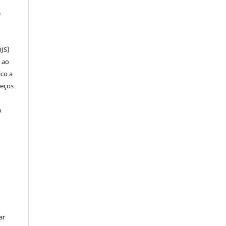
e
OJS)
 ao
ico a
reços
a
ar