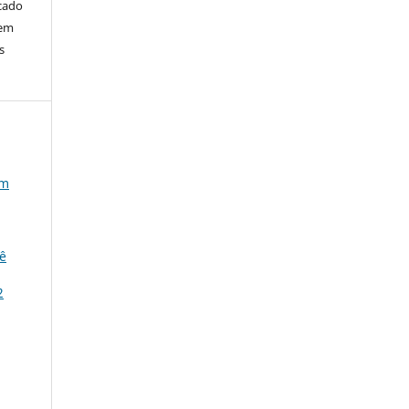
cado
bem
s
m
iê
2
a
a