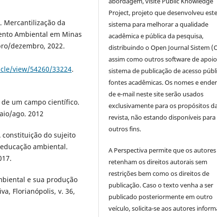
abordagem, visite Public Knowledge
Project, projeto que desenvolveu est
. Mercantilização da
sistema para melhorar a qualidade
mento Ambiental em Minas
acadêmica e pública da pesquisa,
mbro/dezembro, 2022.
distribuindo o Open Journal Sistem (
assim como outros software de apoio
ticle/view/54260/33224
.
sistema de publicação de acesso públ
fontes acadêmicas. Os nomes e ende
de e-mail neste site serão usados
de um campo científico.
exclusivamente para os propósitos d
maio/ago. 2012
revista, não estando disponíveis para
outros fins.
 constituição do sujeito
educação ambiental.
A Perspectiva permite que os autores
017.
retenham os direitos autorais sem
restrições bem como os direitos de
ambiental e sua produção
publicação. Caso o texto venha a ser
va, Florianópolis, v. 36,
publicado posteriormente em outro
veículo, solicita-se aos autores inform