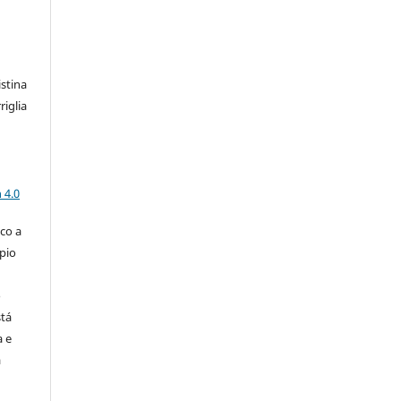
istina
iglia
a
 4.0
co a
pio
o
stá
a e
a