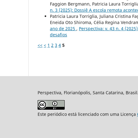
Faggion Bergmann, Patricia Laura Torrigli
n. 3 (2025): Dossiê A escola remota acontec
Patricia Laura Torriglia, Juliana Cristina
Eneida Oto Shiroma, Célia Regina Vendra
ano de 2025
,
Perspectiva: v. 43 n. 4 (202
desafios
<<
<
1
2
3
4
5
Perspectiva, Florianópolis, Santa Catarina, Brasi
Este periódico está licenciado com uma Licença