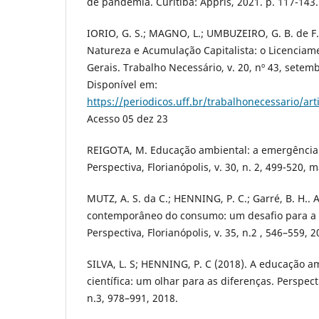
de pandemia. Curitiba: Appris, 2021. p. 117-143.
IORIO, G. S.; MAGNO, L.; UMBUZEIRO, G. B. de F.
Natureza e Acumulação Capitalista: o Licencia
Gerais. Trabalho Necessário, v. 20, nº 43, sete
Disponível em:
https://periodicos.uff.br/trabalhonecessario/ar
Acesso 05 dez 23
REIGOTA, M. Educação ambiental: a emergência 
Perspectiva, Florianópolis, v. 30, n. 2, 499-520, 
MUTZ, A. S. da C.; HENNING, P. C.; Garré, B. H.. A
contemporâneo do consumo: um desafio para a 
Perspectiva, Florianópolis, v. 35, n.2 , 546–559, 2
SILVA, L. S; HENNING, P. C (2018). A educação 
científica: um olhar para as diferenças. Perspecti
n.3, 978–991, 2018.