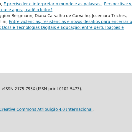
a,
É preciso ler e interpretar o mundo e as palavras
,
Perspectiva: v
eu: e agora, cadê o leitor?
 Faggion Bergmann, Diana Carvalho de Carvalho, Jocemara Triches,
mini,
Entre violências, resistências e novos desafios para encerrar o
5): Dossiê Tecnologias Digitais e Educação: entre perturbações e
l. eISSN 2175-795X (ISSN print 0102-5473).
Creative Commons Atribuição 4.0 Internacional
.