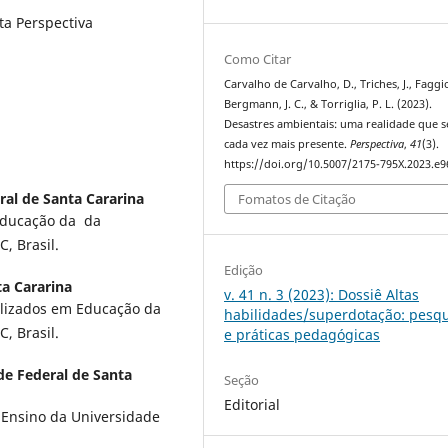
ta Perspectiva
Como Citar
Carvalho de Carvalho, D., Triches, J., Faggi
Bergmann, J. C., & Torriglia, P. L. (2023).
Desastres ambientais: uma realidade que s
cada vez mais presente.
Perspectiva
,
41
(3).
https://doi.org/10.5007/2175-795X.2023.e
ral de Santa Cararina
Fomatos de Citação
Educação da da
, Brasil.
Edição
ta Cararina
v. 41 n. 3 (2023): Dossiê Altas
alizados em Educação da
habilidades/superdotação: pesq
, Brasil.
e práticas pedagógicas
de Federal de Santa
Seção
Editorial
 Ensino da Universidade