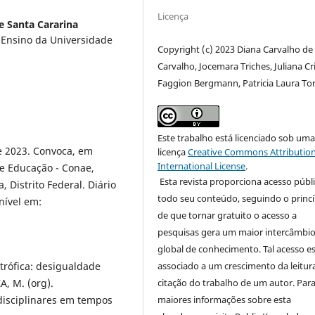
Licença
e Santa Cararina
 Ensino da Universidade
Copyright (c) 2023 Diana Carvalho de
Carvalho, Jocemara Triches, Juliana Cr
Faggion Bergmann, Patricia Laura Torr
Este trabalho está licenciado sob um
e 2023. Convoca, em
licença
Creative Commons Attribution
International License
.
de Educação - Conae,
Esta revista proporciona acesso públi
, Distrito Federal. Diário
todo seu conteúdo, seguindo o princí
onível em:
de que tornar gratuito o acesso a
pesquisas gera um maior intercâmbi
global de conhecimento. Tal acesso e
trófica: desigualdade
associado a um crescimento da leitur
, M. (org).
citação do trabalho de um autor. Par
rdisciplinares em tempos
maiores informações sobre esta