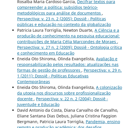
Rosalba Maria Cardoso Garcia,
Decifrar textos para
compreender a política: subsídios teórico-
metodológicos para análise de documentos
,
Perspectiva: v. 23 n. 2 (2005): Dossiê - Políticas
públicas e educação no contexto da globalização
Patricia Laura Torriglia, Newton Duarte,
A Ciência e a
produção de conhecimento na pesquisa educacional:
contribuições de Maria Célia Marcondes de Moraes
,
Perspectiva: v. 27 n. 2 (2009): Dossiê - Ontologia crítica
e conhecimento em Educação
Eneida Oto Shiroma, Olinda Evangelista,
Avaliação e
responsabilização pelos resultados: atualizações nas
formas de gestão de professores
,
Perspectiva: v. 29 n.
1 (2011): Dossiê - Políticas Educativas
Contemporâneas
Eneida Oto Shiroma, Olinda Evangelista,
A colonização
da utopia nos discursos sobre profissionalização
docente
,
Perspectiva: v. 22 n. 2 (2004): Dossiê -
Juventude e Educação
David Antonio da Costa, Diana Carvalho de Carvalho,
Eliane Santana Dias Debus, Juliana Cristina Faggion
Bergmann, Patricia Laura Torriglia,
Pandemia, ensino
remoto e produção acadêmica: dos desafios
,