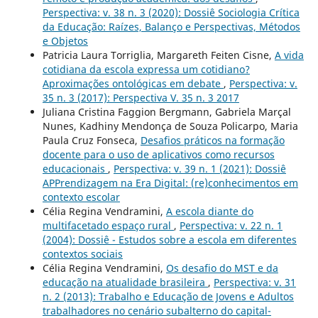
Perspectiva: v. 38 n. 3 (2020): Dossiê Sociologia Crítica
da Educação: Raízes, Balanço e Perspectivas, Métodos
e Objetos
Patricia Laura Torriglia, Margareth Feiten Cisne,
A vida
cotidiana da escola expressa um cotidiano?
Aproximações ontológicas em debate
,
Perspectiva: v.
35 n. 3 (2017): Perspectiva V. 35 n. 3 2017
Juliana Cristina Faggion Bergmann, Gabriela Marçal
Nunes, Kadhiny Mendonça de Souza Policarpo, Maria
Paula Cruz Fonseca,
Desafios práticos na formação
docente para o uso de aplicativos como recursos
educacionais
,
Perspectiva: v. 39 n. 1 (2021): Dossiê
APPrendizagem na Era Digital: (re)conhecimentos em
contexto escolar
Célia Regina Vendramini,
A escola diante do
multifacetado espaço rural
,
Perspectiva: v. 22 n. 1
(2004): Dossiê - Estudos sobre a escola em diferentes
contextos sociais
Célia Regina Vendramini,
Os desafio do MST e da
educação na atualidade brasileira
,
Perspectiva: v. 31
n. 2 (2013): Trabalho e Educação de Jovens e Adultos
trabalhadores no cenário subalterno do capital-