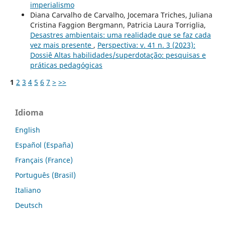
imperialismo
Diana Carvalho de Carvalho, Jocemara Triches, Juliana
Cristina Faggion Bergmann, Patricia Laura Torriglia,
Desastres ambientais: uma realidade que se faz cada
vez mais presente
,
Perspectiva: v. 41 n. 3 (2023):
Dossiê Altas habilidades/superdotação: pesquisas e
práticas pedagógicas
1
2
3
4
5
6
7
>
>>
Idioma
English
Español (España)
Français (France)
Português (Brasil)
Italiano
Deutsch