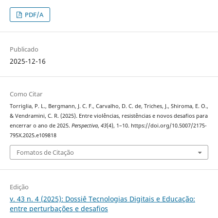
PDF/A
Publicado
2025-12-16
Como Citar
Torriglia, P. L., Bergmann, J. C. F., Carvalho, D. C. de, Triches, J., Shiroma, E. O.,
& Vendramini, C. R. (2025). Entre violências, resistências e novos desafios para
encerrar o ano de 2025.
Perspectiva
,
43
(4), 1–10. https://doi.org/10.5007/2175-
795X.2025.e109818
Fomatos de Citação
Edição
v. 43 n. 4 (2025): Dossiê Tecnologias Digitais e Educação:
entre perturbações e desafios