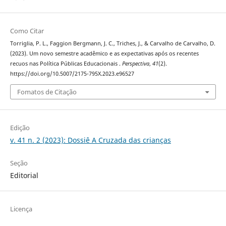
Como Citar
Torriglia, P. L., Faggion Bergmann, J. C., Triches, J., & Carvalho de Carvalho, D.
(2023). Um novo semestre acadêmico e as expectativas após os recentes
recuos nas Política Públicas Educacionais .
Perspectiva
,
41
(2).
https://doi.org/10.5007/2175-795X.2023.e96527
Fomatos de Citação
Edição
v. 41 n. 2 (2023): Dossiê A Cruzada das crianças
Seção
Editorial
Licença