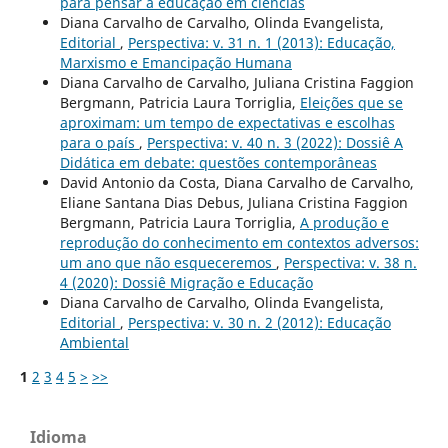
para pensar a educação em ciências
Diana Carvalho de Carvalho, Olinda Evangelista,
Editorial
,
Perspectiva: v. 31 n. 1 (2013): Educação,
Marxismo e Emancipação Humana
Diana Carvalho de Carvalho, Juliana Cristina Faggion
Bergmann, Patricia Laura Torriglia,
Eleições que se
aproximam: um tempo de expectativas e escolhas
para o país
,
Perspectiva: v. 40 n. 3 (2022): Dossiê A
Didática em debate: questões contemporâneas
David Antonio da Costa, Diana Carvalho de Carvalho,
Eliane Santana Dias Debus, Juliana Cristina Faggion
Bergmann, Patricia Laura Torriglia,
A produção e
reprodução do conhecimento em contextos adversos:
um ano que não esqueceremos
,
Perspectiva: v. 38 n.
4 (2020): Dossiê Migração e Educação
Diana Carvalho de Carvalho, Olinda Evangelista,
Editorial
,
Perspectiva: v. 30 n. 2 (2012): Educação
Ambiental
1
2
3
4
5
>
>>
Idioma