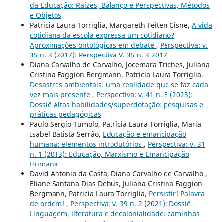
da Educação: Raízes, Balanço e Perspectivas, Métodos
e Objetos
Patricia Laura Torriglia, Margareth Feiten Cisne,
A vida
cotidiana da escola expressa um cotidiano?
Aproximações ontológicas em debate
,
Perspectiva: v.
35 n. 3 (2017): Perspectiva V. 35 n. 3 2017
Diana Carvalho de Carvalho, Jocemara Triches, Juliana
Cristina Faggion Bergmann, Patricia Laura Torriglia,
Desastres ambientais: uma realidade que se faz cada
vez mais presente
,
Perspectiva: v. 41 n. 3 (2023):
Dossiê Altas habilidades/superdotação: pesquisas e
práticas pedagógicas
Paulo Sergio Tumolo, Patrícia Laura Torriglia, Maria
Isabel Batista Serrão,
Educação e emancipação
humana: elementos introdutórios
,
Perspectiva: v. 31
n. 1 (2013): Educação, Marxismo e Emancipação
Humana
David Antonio da Costa, Diana Carvalho de Carvalho ,
Eliane Santana Dias Debus, Juliana Cristina Faggion
Bergmann, Patricia Laura Torriglia,
Persistir! Palavra
de ordem!
,
Perspectiva: v. 39 n. 2 (2021): Dossiê
Linguagem, literatura e decolonialidade: caminhos