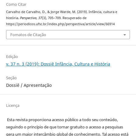
Como Citar
Carvalho de Carvalho, D., & Jorge Warde, M. (2019). Infância, cultura e
história.
Perspectiva
,
37
(3), 705–709. Recuperado de
https://periodicos.ufsc.br/index.php/perspectiva/article/view/66914
Fomatos de Citação
Edição
v. 37 n. 3 (2019): Dossiê Infância, Cultura e História
Seção
Dossiê / Apresentação
Licença
Esta revista proporciona acesso público a todo seu conteúdo,
seguindo o princípio de que tornar gratuito o acesso a pesquisas
gera um maior intercâmbio global de conhecimento. Tal acesso está