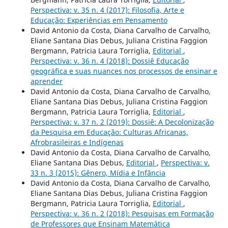
Perspectiva: v. 35 n. 4 (2017): Filosofia, Arte e
Educação: Experiências em Pensamento
David Antonio da Costa, Diana Carvalho de Carvalho,
Eliane Santana Dias Debus, Juliana Cristina Faggion
Bergmann, Patricia Laura Torriglia,
Editorial
,
Perspectiva: v. 36 n. 4 (2018): Dossiê Educação
geográfica e suas nuances nos processos de ensinar e
aprender
David Antonio da Costa, Diana Carvalho de Carvalho,
Eliane Santana Dias Debus, Juliana Cristina Faggion
Bergmann, Patricia Laura Torriglia,
Editorial
,
Perspectiva: v. 37 n. 2 (2019): Dossiê: A Decolonização
da Pesquisa em Educação: Culturas Africanas,
Afrobrasileiras e Indígenas
David Antonio da Costa, Diana Carvalho de Carvalho,
Eliane Santana Dias Debus,
Editorial
,
Perspectiva: v.
33 n. 3 (2015): Gênero, Mídia e Infância
David Antonio da Costa, Diana Carvalho de Carvalho,
Eliane Santana Dias Debus, Juliana Cristina Faggion
Bergmann, Patricia Laura Torriglia,
Editorial
,
Perspectiva: v. 36 n. 2 (2018): Pesquisas em Formação
de Professores que Ensinam Matemática