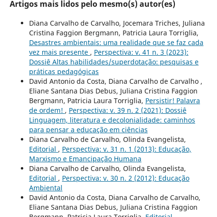
Artigos mais lidos pelo mesmo(s) autor(es)
Diana Carvalho de Carvalho, Jocemara Triches, Juliana
Cristina Faggion Bergmann, Patricia Laura Torriglia,
Desastres ambientais: uma realidade que se faz cada
vez mais presente
,
Perspectiva: v. 41 n. 3 (2023):
Dossiê Altas habilidades/superdotação: pesquisas e
práticas pedagógicas
David Antonio da Costa, Diana Carvalho de Carvalho ,
Eliane Santana Dias Debus, Juliana Cristina Faggion
Bergmann, Patricia Laura Torriglia,
Persistir! Palavra
de ordem!
,
Perspectiva: v. 39 n. 2 (2021): Dossiê
Linguagem, literatura e decolonialidade: caminhos
para pensar a educação em ciências
Diana Carvalho de Carvalho, Olinda Evangelista,
Editorial
,
Perspectiva: v. 31 n. 1 (2013): Educação,
Marxismo e Emancipação Humana
Diana Carvalho de Carvalho, Olinda Evangelista,
Editorial
,
Perspectiva: v. 30 n. 2 (2012): Educação
Ambiental
David Antonio da Costa, Diana Carvalho de Carvalho,
Eliane Santana Dias Debus, Juliana Cristina Faggion
Bergmann, Patricia Laura Torriglia,
Editorial
,