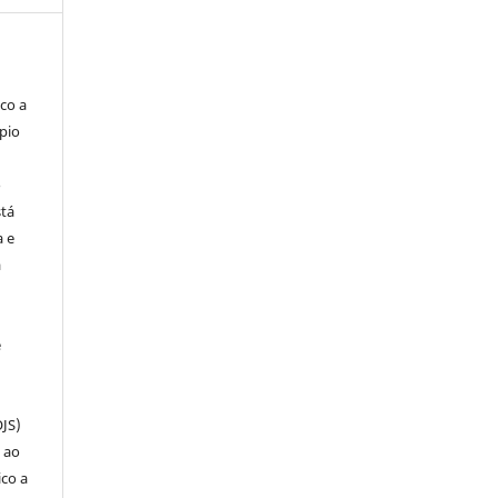
co a
pio
o
stá
a e
a
e
OJS)
 ao
ico a