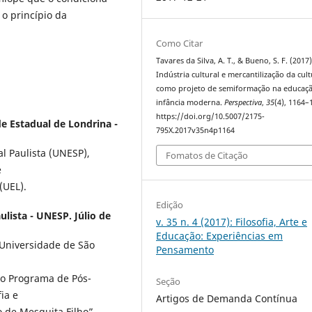
o princípio da
Como Citar
Tavares da Silva, A. T., & Bueno, S. F. (2017)
Indústria cultural e mercantilização da cul
como projeto de semiformação na educaç
infância moderna.
Perspectiva
,
35
(4), 1164–
https://doi.org/10.5007/2175-
e Estadual de Londrina -
795X.2017v35n4p1164
l Paulista (UNESP),
Fomatos de Citação
e
(UEL).
Edição
lista - UNESP. Júlio de
v. 35 n. 4 (2017): Filosofia, Arte e
Educação: Experiências em
 Universidade de São
Pensamento
 do Programa de Pós-
Seção
ia e
Artigos de Demanda Contínua
o de Mesquita Filho”