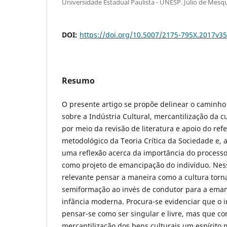
Universidade Estadual Paulista - UNESP. Júlio de Mesqu
DOI:
https://doi.org/10.5007/2175-795X.2017v3
Resumo
O presente artigo se propõe delinear o caminho
sobre a Indústria Cultural, mercantilização da 
por meio da revisão de literatura e apoio do refe
metodológico da Teoria Crítica da Sociedade e, a
uma reflexão acerca da importância do processo
como projeto de emancipação do indivíduo. Ness
relevante pensar a maneira como a cultura torna
semiformação ao invés de condutor para a ema
infância moderna. Procura-se evidenciar que o i
pensar-se como ser singular e livre, mas que con
mercantilização dos bens culturais um espírito