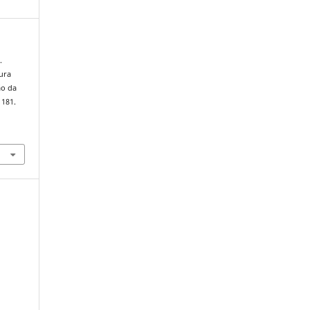
.
tura
ão da
1181.