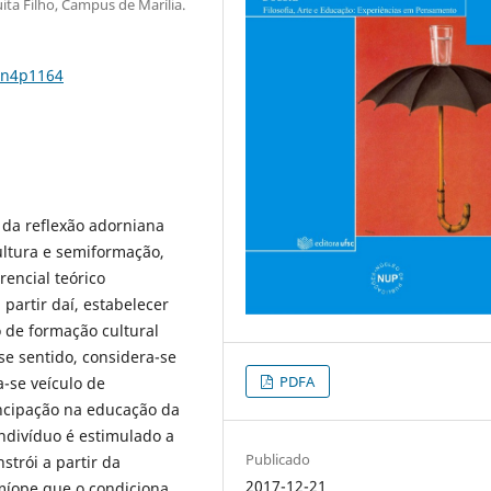
ita Filho, Campus de Marília.
5n4p1164
 da reflexão adorniana
cultura e semiformação,
rencial teórico
 partir daí, estabelecer
 de formação cultural
e sentido, considera-se
PDFA
-se veículo de
ncipação na educação da
ndivíduo é estimulado a
Publicado
strói a partir da
2017-12-21
 míope que o condiciona