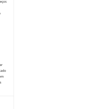
reços
a
ar
cado
bem
s