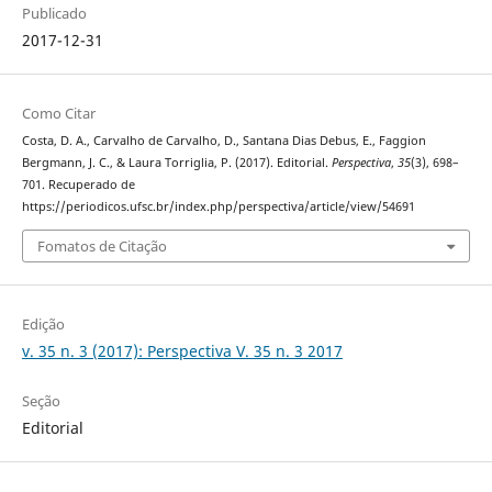
Publicado
2017-12-31
Como Citar
Costa, D. A., Carvalho de Carvalho, D., Santana Dias Debus, E., Faggion
Bergmann, J. C., & Laura Torriglia, P. (2017). Editorial.
Perspectiva
,
35
(3), 698–
701. Recuperado de
https://periodicos.ufsc.br/index.php/perspectiva/article/view/54691
Fomatos de Citação
Edição
v. 35 n. 3 (2017): Perspectiva V. 35 n. 3 2017
Seção
Editorial