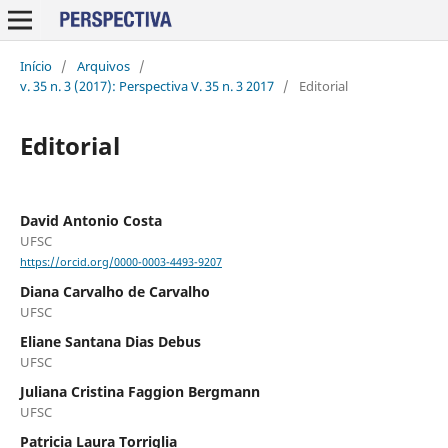
Início
/
Arquivos
/
v. 35 n. 3 (2017): Perspectiva V. 35 n. 3 2017
/
Editorial
Editorial
David Antonio Costa
UFSC
https://orcid.org/0000-0003-4493-9207
Diana Carvalho de Carvalho
UFSC
Eliane Santana Dias Debus
UFSC
Juliana Cristina Faggion Bergmann
UFSC
Patricia Laura Torriglia