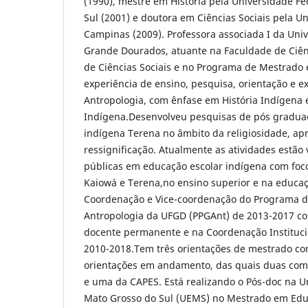
(1990), mestre em História pela Universidade F
Sul (2001) e doutora em Ciências Sociais pela U
Campinas (2009). Professora associada I da Uni
Grande Dourados, atuante na Faculdade de Ciê
de Ciências Sociais e no Programa de Mestrado
experiência de ensino, pesquisa, orientação e e
Antropologia, com ênfase em História Indígena 
Indígena.Desenvolveu pesquisas de pós gradua
indígena Terena no âmbito da religiosidade, ap
ressignificação. Atualmente as atividades estão 
públicas em educação escolar indígena com foc
Kaiowá e Terena,no ensino superior e na educaç
Coordenação e Vice-coordenação do Programa 
Antropologia da UFGD (PPGAnt) de 2013-2017 co
docente permanente e na Coordenação Instituc
2010-2018.Tem três orientações de mestrado con
orientações em andamento, das quais duas co
e uma da CAPES. Está realizando o Pós-doc na U
Mato Grosso do Sul (UEMS) no Mestrado em Ed