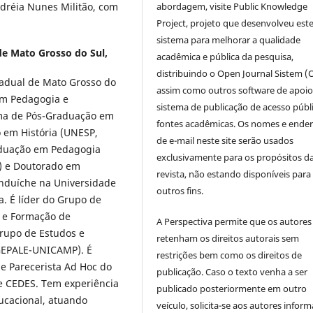
abordagem, visite Public Knowledge
ndréia Nunes Militão, com
Project, projeto que desenvolveu est
sistema para melhorar a qualidade
de Mato Grosso do Sul,
acadêmica e pública da pesquisa,
distribuindo o Open Journal Sistem (
tadual de Mato Grosso do
assim como outros software de apoio
em Pedagogia e
sistema de publicação de acesso públ
ama de Pós-Graduação em
fontes acadêmicas. Os nomes e ende
 em História (UNESP,
de e-mail neste site serão usados
aduação em Pedagogia
exclusivamente para os propósitos d
) e Doutorado em
revista, não estando disponíveis para
nduíche na Universidade
outros fins.
a. É líder do Grupo de
s e Formação de
A Perspectiva permite que os autores
rupo de Estudos e
retenham os direitos autorais sem
(GEPALE-UNICAMP). É
restrições bem como os direitos de
e Parecerista Ad Hoc do
publicação. Caso o texto venha a ser
e CEDES. Tem experiência
publicado posteriormente em outro
ucacional, atuando
veículo, solicita-se aos autores inform