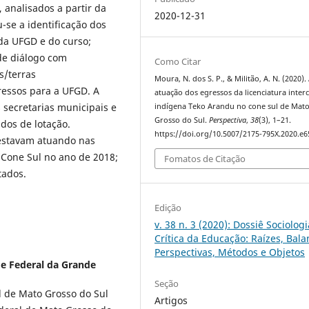
, analisados a partir da
2020-12-31
u-se a identificação dos
da UFGD e do curso;
de diálogo com
Como Citar
s/terras
Moura, N. dos S. P., & Militão, A. N. (2020).
essos para a UFGD. A
atuação dos egressos da licenciatura interc
 secretarias municipais e
indígena Teko Arandu no cone sul de Mat
Grosso do Sul.
Perspectiva
,
38
(3), 1–21.
dos de lotação.
https://doi.org/10.5007/2175-795X.2020.e
estavam atuando nas
 Cone Sul no ano de 2018;
Fomatos de Citação
tados.
Edição
v. 38 n. 3 (2020): Dossiê Sociologi
Crítica da Educação: Raízes, Bala
Perspectivas, Métodos e Objetos
e Federal da Grande
Seção
l de Mato Grosso do Sul
Artigos