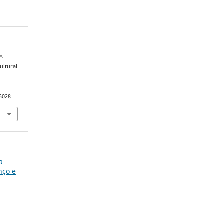
 A
ultural
o
65028
a
nço e