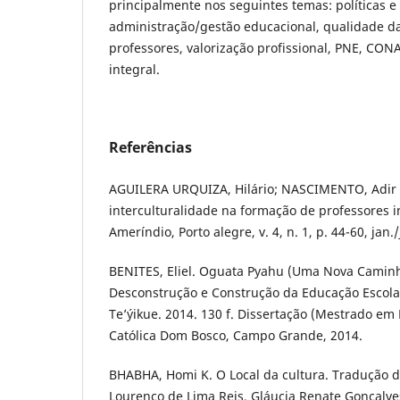
principalmente nos seguintes temas: políticas 
administração/gestão educacional, qualidade d
professores, valorização profissional, PNE, CO
integral.
Referências
AGUILERA URQUIZA, Hilário; NASCIMENTO, Adir 
interculturalidade na formação de professores 
Ameríndio, Porto alegre, v. 4, n. 1, p. 44-60, jan.
BENITES, Eliel. Oguata Pyahu (Uma Nova Camin
Desconstrução e Construção da Educação Escola
Te’ýikue. 2014. 130 f. Dissertação (Mestrado em
Católica Dom Bosco, Campo Grande, 2014.
BHABHA, Homi K. O Local da cultura. Tradução de
Lourenço de Lima Reis, Gláucia Renate Gonçalve