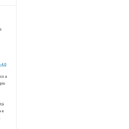
s
a
 4.0
co a
pio
o
stá
a e
a