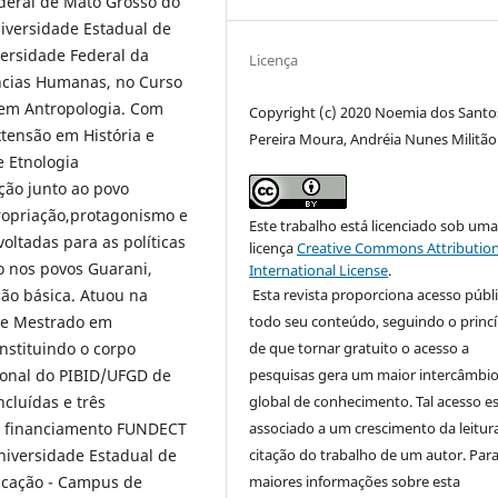
ederal de Mato Grosso do
niversidade Estadual de
versidade Federal da
Licença
ncias Humanas, no Curso
 em Antropologia. Com
Copyright (c) 2020 Noemia dos Santo
xtensão em História e
Pereira Moura, Andréia Nunes Militão
e Etnologia
ção junto ao povo
ropriação,protagonismo e
Este trabalho está licenciado sob um
voltadas para as políticas
licença
Creative Commons Attribution
o nos povos Guarani,
International License
.
Esta revista proporciona acesso públi
ão básica. Atuou na
todo seu conteúdo, seguindo o princí
de Mestrado em
de que tornar gratuito o acesso a
nstituindo o corpo
pesquisas gera um maior intercâmbi
ional do PIBID/UFGD de
global de conhecimento. Tal acesso e
cluídas e três
associado a um crescimento da leitur
m financiamento FUNDECT
citação do trabalho de um autor. Par
niversidade Estadual de
maiores informações sobre esta
ucação - Campus de