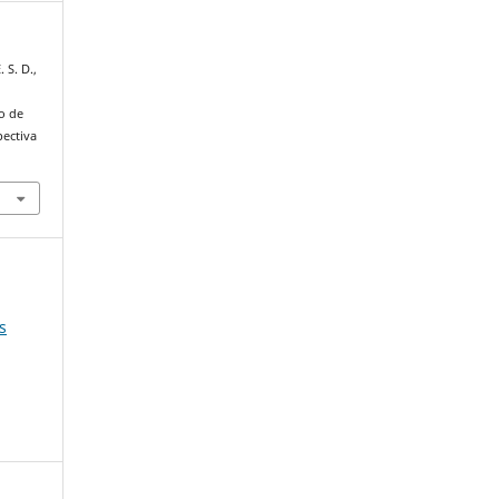
 S. D.,
o de
pectiva
s