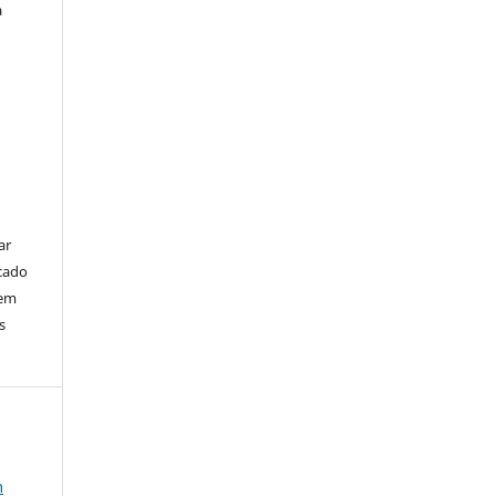
a
ar
cado
bem
s
m