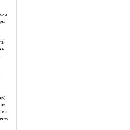
co a
pio
o
stá
a e
a
e
OJS)
 ao
ico a
reços