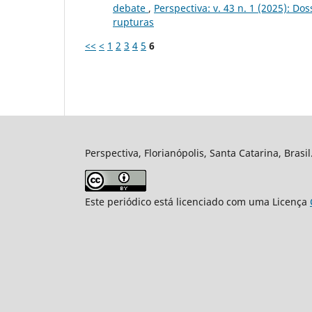
debate
,
Perspectiva: v. 43 n. 1 (2025): D
rupturas
<<
<
1
2
3
4
5
6
Perspectiva, Florianópolis, Santa Catarina, Brasi
Este periódico está licenciado com uma Licença