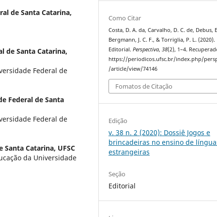
al de Santa Catarina,
Como Citar
Costa, D. A. da, Carvalho, D. C. de, Debus, E.
Bergmann, J. C. F., & Torriglia, P. L. (2020).
Editorial.
Perspectiva
,
38
(2), 1–4. Recuperad
l de Santa Catarina,
https://periodicos.ufsc.br/index.php/pers
/article/view/74146
versidade Federal de
Fomatos de Citação
de Federal de Santa
versidade Federal de
Edição
v. 38 n. 2 (2020): Dossiê Jogos e
brincadeiras no ensino de língua
e Santa Catarina, UFSC
estrangeiras
ucação da Universidade
Seção
Editorial