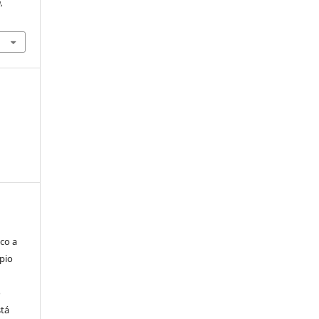
a
,
co a
pio
o
stá