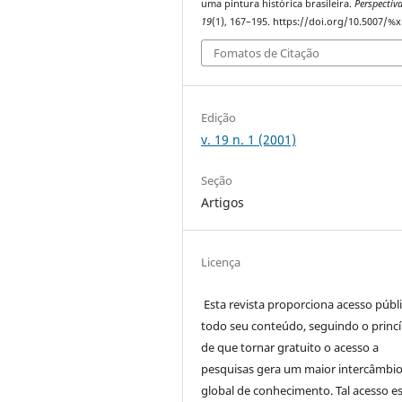
uma pintura histórica brasileira.
Perspectiv
19
(1), 167–195. https://doi.org/10.5007/%x
Fomatos de Citação
Edição
v. 19 n. 1 (2001)
Seção
Artigos
Licença
Esta revista proporciona acesso públi
todo seu conteúdo, seguindo o princí
de que tornar gratuito o acesso a
pesquisas gera um maior intercâmbi
global de conhecimento. Tal acesso e