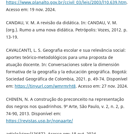
https://www.planalto.gov.br/ccivil_03/leis/2003/l10.639.htm
.
Acesso em: 19 nov. 2024.
CANDAU, V. M. A revisão da didática. In: CANDAU, V. M.
(org.). Rumo a uma nova didática. Petrópolis: Vozes, 2012. p.
13-19.
CAVALCANTI, L. S. Geografia escolar e sua relevância social:
aportes teórico-metodológicos para uma proposta de
atuação docente. In: Conversaciones sobre la dimensión
formativa de la geografía y la educación geográfica. Bogotá:
Sociedad Geográfica de Colombia, 2021. p. 49-74. Disponível
em:
https://tinyurl.com/wmrmrht8
. Acesso em: 27 nov. 2024.
CHINEN, N. A construção do preconceito na representação
dos negros nos quadrinhos. 9ª Arte, São Paulo, v. 2, n. 2, p.
74-90, 2013. Disponível em:
https://revistas.usp.br/nonaarte/
article/view/136872. Acesso em: 18 out. 2024.