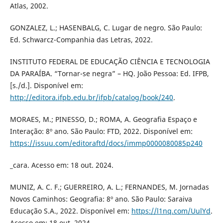
Atlas, 2002.
GONZALEZ, L.; HASENBALG, C. Lugar de negro. São Paulo:
Ed. Schwarcz-Companhia das Letras, 2022.
INSTITUTO FEDERAL DE EDUCAÇÃO CIÊNCIA E TECNOLOGIA
DA PARAÍBA. “Tornar-se negra” – HQ. João Pessoa: Ed. IFPB,
[s./d.]. Disponível em:
http://editora.ifpb.edu.br/ifpb/catalog/book/240
.
MORAES, M.; PINESSO, D.; ROMA, A. Geografia Espaço e
Interação: 8º ano. São Paulo: FTD, 2022. Disponível em:
https://issuu.com/editoraftd/docs/immp0000080085p240
_cara. Acesso em: 18 out. 2024.
MUNIZ, A. C. F.; GUERREIRO, A. L.; FERNANDES, M. Jornadas
Novos Caminhos: Geografia: 8º ano. São Paulo: Saraiva
Educação S.A., 2022. Disponível em:
https://l1nq.com/UulYd
.
Acesso em: 18 out. 2024.