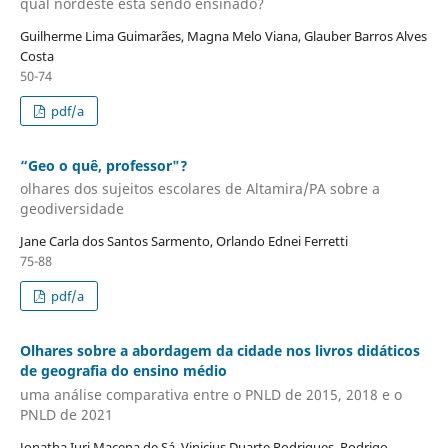
qual nordeste está sendo ensinado?
Guilherme Lima Guimarães, Magna Melo Viana, Glauber Barros Alves
Costa
50-74
pdf/a
“Geo o quê, professor"?
olhares dos sujeitos escolares de Altamira/PA sobre a
geodiversidade
Jane Carla dos Santos Sarmento, Orlando Ednei Ferretti
75-88
pdf/a
Olhares sobre a abordagem da cidade nos livros didáticos
de geografia do ensino médio
uma análise comparativa entre o PNLD de 2015, 2018 e o
PNLD de 2021
Jonatha Iuri Macena de Sá, Vinicius Duarte Rodrigues, Rodrigo