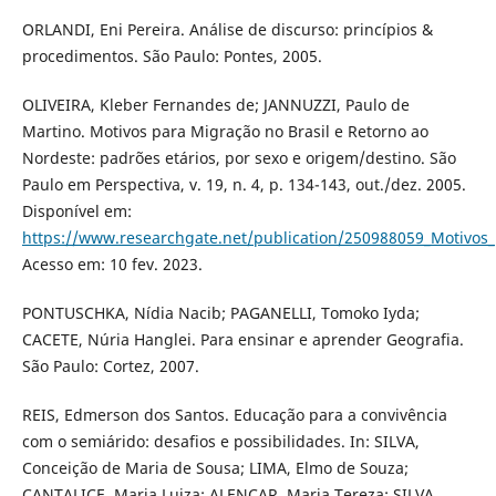
ORLANDI, Eni Pereira. Análise de discurso: princípios &
procedimentos. São Paulo: Pontes, 2005.
OLIVEIRA, Kleber Fernandes de; JANNUZZI, Paulo de
Martino. Motivos para Migração no Brasil e Retorno ao
Nordeste: padrões etários, por sexo e origem/destino. São
Paulo em Perspectiva, v. 19, n. 4, p. 134-143, out./dez. 2005.
Disponível em:
https://www.researchgate.net/publication/250988059_Motivos_
Acesso em: 10 fev. 2023.
PONTUSCHKA, Nídia Nacib; PAGANELLI, Tomoko Iyda;
CACETE, Núria Hanglei. Para ensinar e aprender Geografia.
São Paulo: Cortez, 2007.
REIS, Edmerson dos Santos. Educação para a convivência
com o semiárido: desafios e possibilidades. In: SILVA,
Conceição de Maria de Sousa; LIMA, Elmo de Souza;
CANTALICE, Maria Luiza; ALENCAR, Maria Tereza; SILVA,