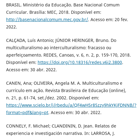
BRASIL. Ministério da Educação. Base Nacional Comum
Curricular. Brasília: MEC, 2018. Disponível em:
http://basenacionalcomum.mec.gov.br/
. Acesso em: 20 fev.
2022.
CALÇADA, Luís Antonio; JÚNIOR HERINGER, Bruno. Do
multiculturalismo ao interculturalismo: fracasso ou
aperfeiçoamento. REDES, Canoas, v. 6, n. 2, p. 159-170, 2018.
Disponível em:
https://doi.org/10.18316/redes.v6i2.3800
.
Acesso em: 30 abr. 2022.
CANEN, Ana; OLIVEIRA, Angela M. A. Multiculturalismo e
currículo em ação. Revista Brasileira de Educação (online),
n. 21, p. 61-74, set./dez. 2002. Disponível em:
https://www.scielo.br/j/rbedu/a/QF4wH5r85zzy9hkYKjFDNNB/?
format=pdf&lang=pt
. Acesso em: 30 abr. 2022.
CONNELY, F. Michael; CLANDININ, D. Jean. Relatos de
experiencia e investigación narrativa. In: LARROSA, J.