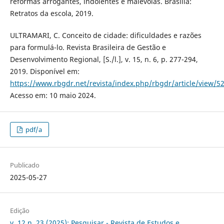
reformas arrogantes, indolentes e malévolas. Brasília:
Retratos da escola, 2019.
ULTRAMARI, C. Conceito de cidade: dificuldades e razões
para formulá-lo. Revista Brasileira de Gestão e
Desenvolvimento Regional, [S./l.], v. 15, n. 6, p. 277-294,
2019. Disponível em:
https://www.rbgdr.net/revista/index.php/rbgdr/article/view/5
Acesso em: 10 maio 2024.
pdf/a
Publicado
2025-05-27
Edição
v. 12 n. 23 (2025): Pesquisar - Revista de Estudos e