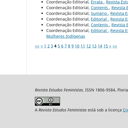
Coordenação Editorial,
Errata
,
Revista Est
Coordenação Editorial,
Contents
,
Revista 
Coordenação Editorial,
Sumário
,
Revista E
Coordenação Editorial,
Editorial
,
Revista E
Coordenação Editorial,
Contents
,
Revista 
Coordenação Editorial,
Editorial
,
Revista E
Mulheres Indígenas
<<
<
1
2
3
4
5
6
7
8
9
10
11
12
13
14
15
>
>>
Revista Estudos Feministas
, ISSN 1806-9584, Floria
A
Revista Estudos Feministas
está sob a licença
Cr