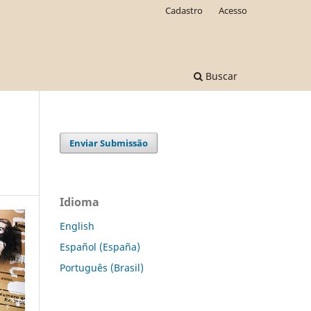
Cadastro
Acesso
Buscar
Enviar Submissão
Idioma
English
Español (España)
Português (Brasil)