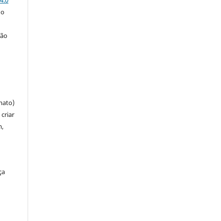
 o
ção
mato)
criar
m,
ça