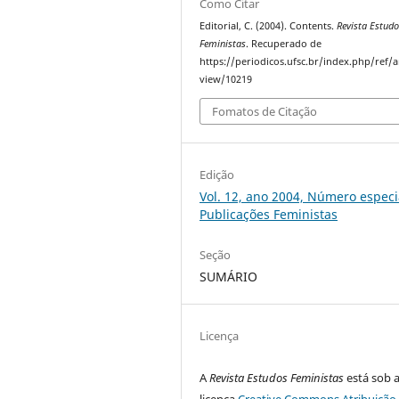
Como Citar
Editorial, C. (2004). Contents.
Revista Estud
Feministas
. Recuperado de
https://periodicos.ufsc.br/index.php/ref/ar
view/10219
Fomatos de Citação
Edição
Vol. 12, ano 2004, Número especia
Publicações Feministas
Seção
SUMÁRIO
Licença
A
Revista Estudos Feministas
está sob 
licença
Creative Commons Atribuição 