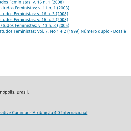
udos Feministas: v. 16 n. 1 (2008)
Estudos Feministas: v. 11 n. 1 (2003)
studos Feministas: v. 16 n. 3 (2008)
studos Feministas: v. 16 n. 2 (2008)
Estudos Feministas: v. 13 n. 3 (2005)
studos Feministas: Vol. 7, No 1 e 2 (1999) Número duplo - Dossiê
nópolis, Brasil.
eative Commons Atribuição 4.0 Internacional
.