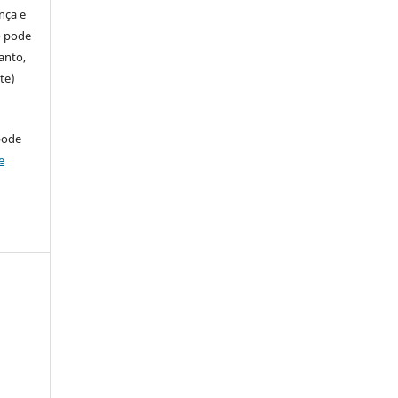
ença e
so pode
anto,
te)
pode
e