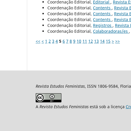
Coordenação Editorial,
Editorial
,
Revista E
Coordenação Editorial,
Contents
,
Revista 
Coordenação Editorial,
Contents
,
Revista 
Coordenação Editorial,
Contents
,
Revista 
Coordenação Editorial,
Registros
,
Revista 
Coordenação Editorial,
Colaboradoras/es
<<
<
1
2
3
4
5
6
7
8
9
10
11
12
13
14
15
>
>>
Revista Estudos Feministas
, ISSN 1806-9584, Floria
A
Revista Estudos Feministas
está sob a licença
Cr