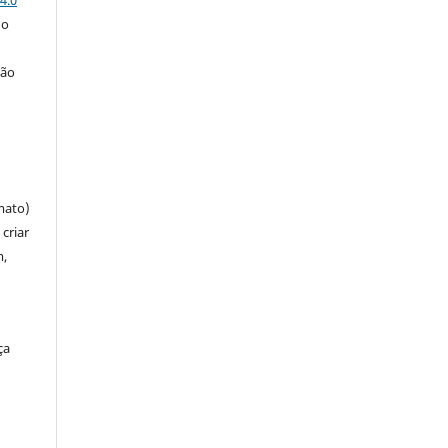
 o
ção
mato)
criar
m,
ça