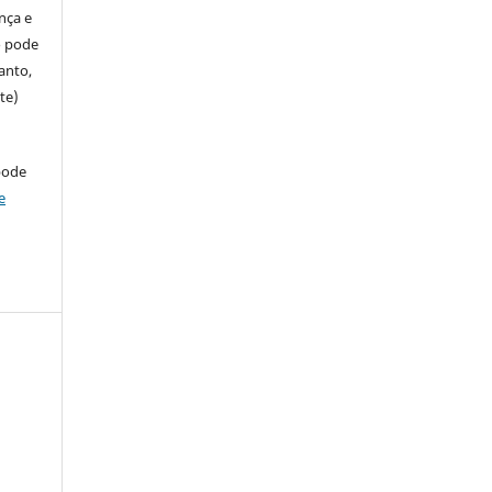
ença e
so pode
anto,
te)
pode
e