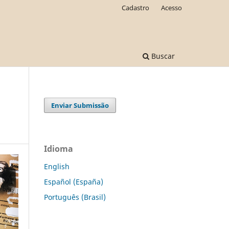
Cadastro
Acesso
Buscar
Enviar Submissão
Idioma
English
Español (España)
Português (Brasil)