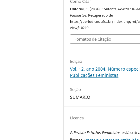
Como Citar
Editorial, C. (2004). Contents.
Revista Estud
Feministas
. Recuperado de
https://periodicos.ufsc.br/index.php/ref/ar
view/10219
Fomatos de Citação
Edição
Vol. 12, ano 2004, Número especia
Publicações Feministas
Seção
SUMÁRIO
Licença
A
Revista Estudos Feministas
está sob 
licença
Creative Commons Atribuição 