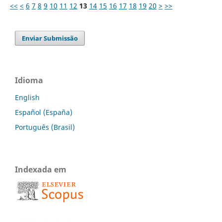
<<
<
6
7
8
9
10
11
12
13
14
15
16
17
18
19
20
>
>>
Enviar Submissão
Idioma
English
Español (España)
Português (Brasil)
Indexada em