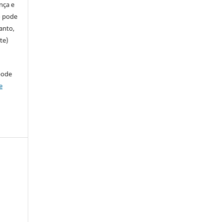
ença e
so pode
anto,
te)
pode
e