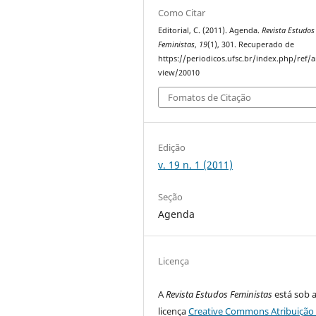
Como Citar
Editorial, C. (2011). Agenda.
Revista Estudos
Feministas
,
19
(1), 301. Recuperado de
https://periodicos.ufsc.br/index.php/ref/ar
view/20010
Fomatos de Citação
Edição
v. 19 n. 1 (2011)
Seção
Agenda
Licença
A
Revista Estudos Feministas
está sob 
licença
Creative Commons Atribuição 