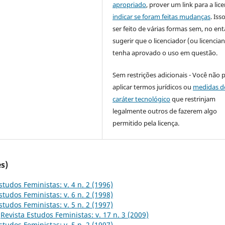
apropriado
, prover um link para a lic
indicar se foram feitas mudanças
. Is
ser feito de várias formas sem, no ent
sugerir que o licenciador (ou licencian
tenha aprovado o uso em questão.
Sem restrições adicionais - Você não 
aplicar termos jurídicos ou
medidas d
caráter tecnológico
que restrinjam
legalmente outros de fazerem algo
permitido pela licença.
s)
studos Feministas: v. 4 n. 2 (1996)
studos Feministas: v. 6 n. 2 (1998)
studos Feministas: v. 5 n. 2 (1997)
,
Revista Estudos Feministas: v. 17 n. 3 (2009)
studos Feministas: v. 5 n. 2 (1997)