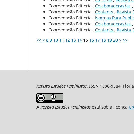
Coordenação Editorial,
Colaboradoras/es
Coordenação Editorial,
Contents
,
Revista 
Coordenação Editorial,
Normas Para Publi
Coordenação Editorial,
Colaboradoras/es
Coordenação Editorial,
Contents
,
Revista 
<<
<
8
9
10
11
12
13
14
15
16
17
18
19
20
>
>>
Revista Estudos Feministas
, ISSN 1806-9584, Floria
A
Revista Estudos Feministas
está sob a licença
Cr