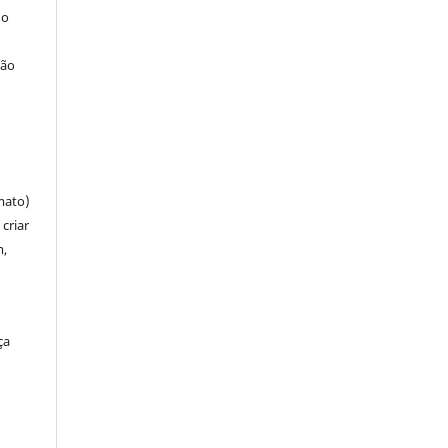
 o
ção
mato)
criar
m,
ça