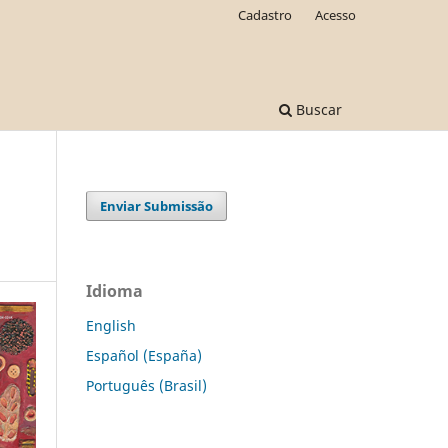
Cadastro
Acesso
Buscar
Enviar Submissão
Idioma
English
Español (España)
Português (Brasil)