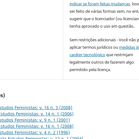
indicar se foram feitas mudanças
. Is
ser feito de várias formas sem, no ent
sugerir que o licenciador (ou licencian
tenha aprovado o uso em questão.
Sem restrições adicionais - Você não 
aplicar termos jurídicos ou
medidas d
caráter tecnológico
que restrinjam
legalmente outros de fazerem algo
permitido pela licença.
s)
studos Feministas: v. 16 n. 3 (2008)
Estudos Feministas: v. 14 n. 1 (2006)
studos Feministas: v. 9 n. 1 (2001)
Estudos Feministas: v. 16 n. 1 (2008)
studos Feministas: v. 4 n. 2 (1996)
sta Estudos Feministas: v. 12 n. 1 (2004)