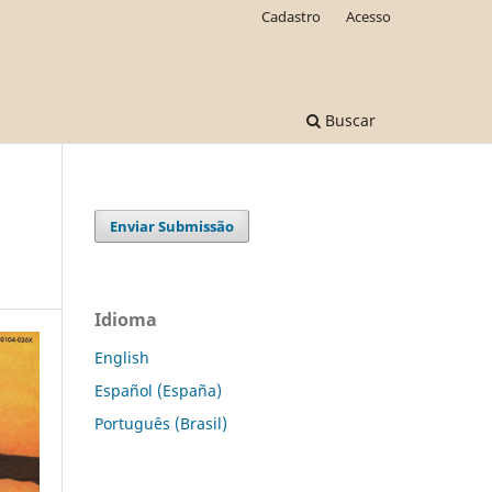
Cadastro
Acesso
Buscar
Enviar Submissão
Idioma
English
Español (España)
Português (Brasil)