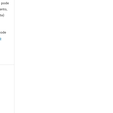
so pode
anto,
te)
pode
e