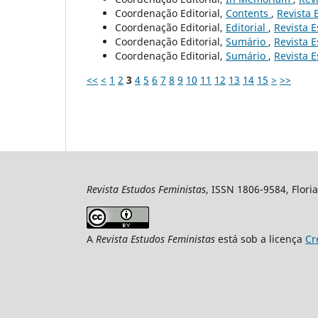
Coordenação Editorial,
Contents
,
Revista 
Coordenação Editorial,
Editorial
,
Revista E
Coordenação Editorial,
Sumário
,
Revista E
Coordenação Editorial,
Sumário
,
Revista E
<<
<
1
2
3
4
5
6
7
8
9
10
11
12
13
14
15
>
>>
Revista Estudos Feministas
, ISSN 1806-9584, Floria
A
Revista Estudos Feministas
está sob a licença
Cr