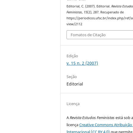
Editorial, C. (2007). Editorial.
Revista Estudo
Feministas
,
15
(2), 287. Recuperado de
https://periodicos.ufsc.br/index.php/ref/ar
view/2112
Fomatos de Citação
Edição
v. 15 n. 2 (2007)
Seção
Editorial
Licença
A
Revista Estudos Feministas
está sob 
licença
Creative Commons Atribuição 
Internacional (CC BY 4.0)
que permite