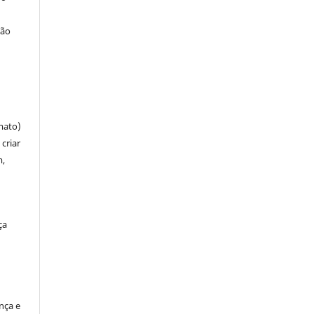
ção
mato)
criar
m,
ça
ença e