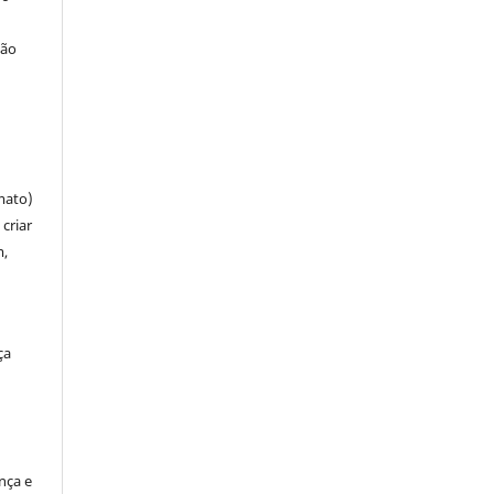
ção
mato)
criar
m,
ça
ença e