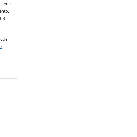
so pode
anto,
te)
pode
e