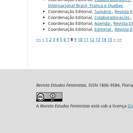
Internacional Brasil, França e Quebec
Coordenação Editorial,
Sumário
,
Revista E
Coordenação Editorial,
Colaboradoras/es
Coordenação Editorial,
Agenda
,
Revista Es
Coordenação Editorial,
Editorial
,
Revista E
<<
<
1
2
3
4
5
6
7
8
9
10
11
12
13
14
15
>
>>
Revista Estudos Feministas
, ISSN 1806-9584, Floria
A
Revista Estudos Feministas
está sob a licença
Cr