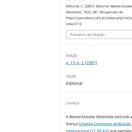
Editorial, C. (2007). Editorial.
Revista Estudo
Feministas
,
15
(2), 287. Recuperado de
https://periodicos.ufsc.br/index.php/ref/ar
view/2112
Fomatos de Citação
Edição
v. 15 n. 2 (2007)
Seção
Editorial
Licença
A
Revista Estudos Feministas
está sob 
licença
Creative Commons Atribuição 
Internacional (CC BY 4.0)
que permite