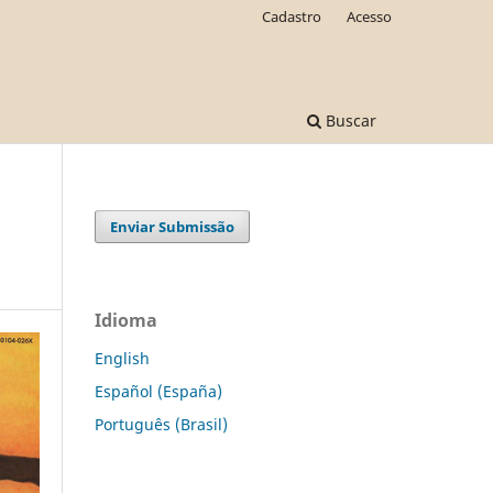
Cadastro
Acesso
Buscar
Enviar Submissão
Idioma
English
Español (España)
Português (Brasil)