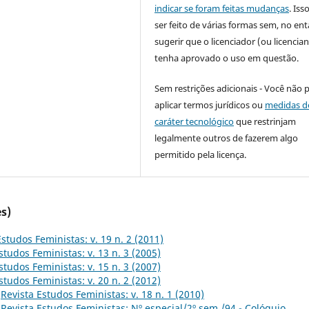
indicar se foram feitas mudanças
. Is
ser feito de várias formas sem, no ent
sugerir que o licenciador (ou licencian
tenha aprovado o uso em questão.
Sem restrições adicionais - Você não 
aplicar termos jurídicos ou
medidas d
caráter tecnológico
que restrinjam
legalmente outros de fazerem algo
permitido pela licença.
s)
Estudos Feministas: v. 19 n. 2 (2011)
studos Feministas: v. 13 n. 3 (2005)
studos Feministas: v. 15 n. 3 (2007)
studos Feministas: v. 20 n. 2 (2012)
,
Revista Estudos Feministas: v. 18 n. 1 (2010)
,
Revista Estudos Feministas: Nº especial/2º sem./94 - Colóquio