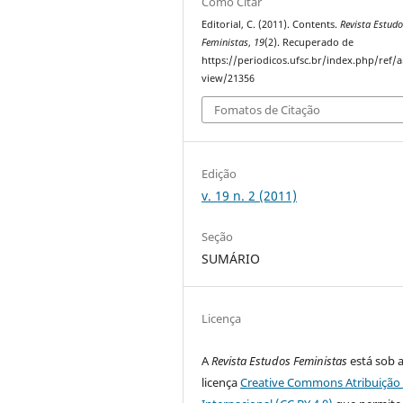
Como Citar
Editorial, C. (2011). Contents.
Revista Estud
Feministas
,
19
(2). Recuperado de
https://periodicos.ufsc.br/index.php/ref/ar
view/21356
Fomatos de Citação
Edição
v. 19 n. 2 (2011)
Seção
SUMÁRIO
Licença
A
Revista Estudos Feministas
está sob 
licença
Creative Commons Atribuição 