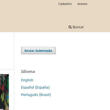
Cadastro
Acesso
Buscar
Enviar Submissão
Idioma
English
Español (España)
Português (Brasil)