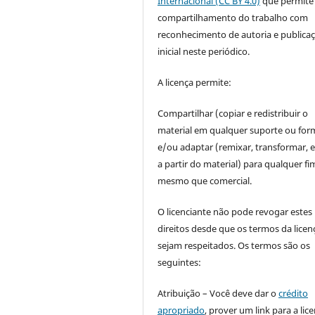
Internacional (CC BY 4.0)
que permite
compartilhamento do trabalho com
reconhecimento de autoria e publica
inicial neste periódico.
A licença permite:
Compartilhar (copiar e redistribuir o
material em qualquer suporte ou for
e/ou adaptar (remixar, transformar, e 
a partir do material) para qualquer fi
mesmo que comercial.
O licenciante não pode revogar estes
direitos desde que os termos da licen
sejam respeitados. Os termos são os
seguintes:
Atribuição – Você deve dar o
crédito
apropriado
, prover um link para a lic