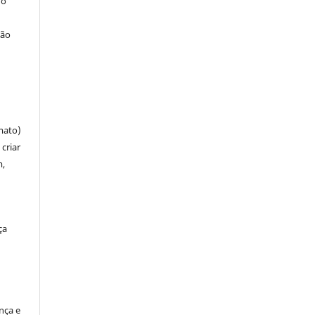
 o
ção
mato)
criar
m,
ça
ença e