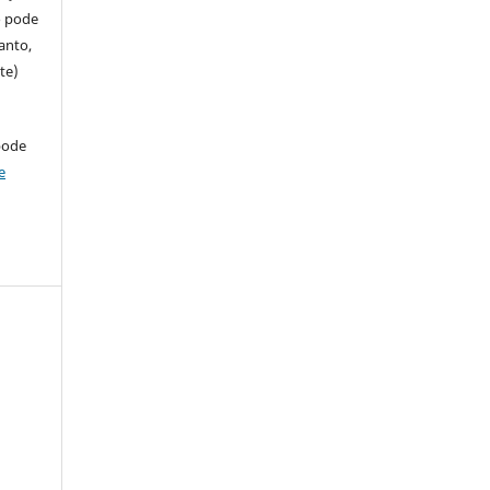
so pode
anto,
te)
pode
e