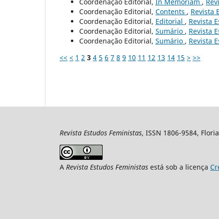
Coordenação Editorial,
In Memoriam
,
Revi
Coordenação Editorial,
Contents
,
Revista 
Coordenação Editorial,
Editorial
,
Revista E
Coordenação Editorial,
Sumário
,
Revista E
Coordenação Editorial,
Sumário
,
Revista E
<<
<
1
2
3
4
5
6
7
8
9
10
11
12
13
14
15
>
>>
Revista Estudos Feministas
, ISSN 1806-9584, Floria
A
Revista Estudos Feministas
está sob a licença
Cr