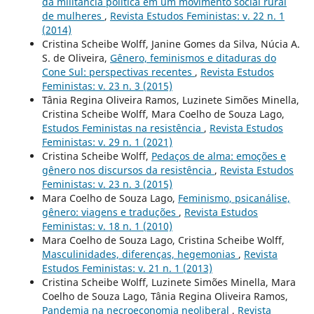
da militância política em um movimento social rural
de mulheres
,
Revista Estudos Feministas: v. 22 n. 1
(2014)
Cristina Scheibe Wolff, Janine Gomes da Silva, Núcia A.
S. de Oliveira,
Gênero, feminismos e ditaduras do
Cone Sul: perspectivas recentes
,
Revista Estudos
Feministas: v. 23 n. 3 (2015)
Tânia Regina Oliveira Ramos, Luzinete Simões Minella,
Cristina Scheibe Wolff, Mara Coelho de Souza Lago,
Estudos Feministas na resistência
,
Revista Estudos
Feministas: v. 29 n. 1 (2021)
Cristina Scheibe Wolff,
Pedaços de alma: emoções e
gênero nos discursos da resistência
,
Revista Estudos
Feministas: v. 23 n. 3 (2015)
Mara Coelho de Souza Lago,
Feminismo, psicanálise,
gênero: viagens e traduções
,
Revista Estudos
Feministas: v. 18 n. 1 (2010)
Mara Coelho de Souza Lago, Cristina Scheibe Wolff,
Masculinidades, diferenças, hegemonias
,
Revista
Estudos Feministas: v. 21 n. 1 (2013)
Cristina Scheibe Wolff, Luzinete Simões Minella, Mara
Coelho de Souza Lago, Tânia Regina Oliveira Ramos,
Pandemia na necroeconomia neoliberal
,
Revista