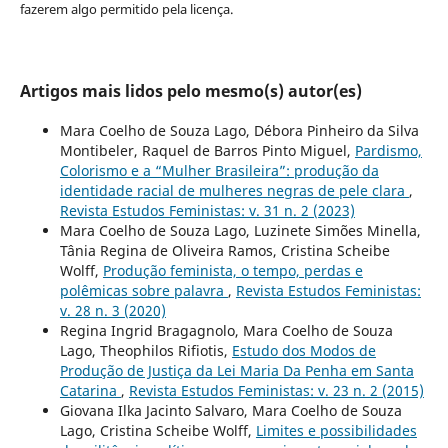
fazerem algo permitido pela licença.
Artigos mais lidos pelo mesmo(s) autor(es)
Mara Coelho de Souza Lago, Débora Pinheiro da Silva
Montibeler, Raquel de Barros Pinto Miguel,
Pardismo,
Colorismo e a “Mulher Brasileira”: produção da
identidade racial de mulheres negras de pele clara
,
Revista Estudos Feministas: v. 31 n. 2 (2023)
Mara Coelho de Souza Lago, Luzinete Simões Minella,
Tânia Regina de Oliveira Ramos, Cristina Scheibe
Wolff,
Produção feminista, o tempo, perdas e
polêmicas sobre palavra
,
Revista Estudos Feministas:
v. 28 n. 3 (2020)
Regina Ingrid Bragagnolo, Mara Coelho de Souza
Lago, Theophilos Rifiotis,
Estudo dos Modos de
Produção de Justiça da Lei Maria Da Penha em Santa
Catarina
,
Revista Estudos Feministas: v. 23 n. 2 (2015)
Giovana Ilka Jacinto Salvaro, Mara Coelho de Souza
Lago, Cristina Scheibe Wolff,
Limites e possibilidades