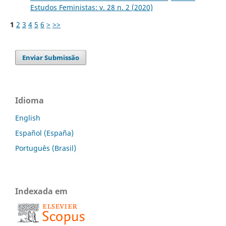
Estudos Feministas: v. 28 n. 2 (2020)
1
2
3
4
5
6
>
>>
Enviar Submissão
Idioma
English
Español (España)
Português (Brasil)
Indexada em