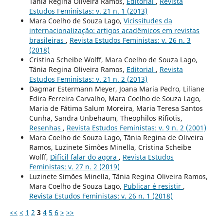
Tânia Regina Oliveira Ramos,
Editorial
,
Revista
Estudos Feministas: v. 21 n. 1 (2013)
Mara Coelho de Souza Lago,
Vicissitudes da
internacionalização: artigos acadêmicos em revistas
brasileiras
,
Revista Estudos Feministas: v. 26 n. 3
(2018)
Cristina Scheibe Wolff, Mara Coelho de Souza Lago,
Tânia Regina Oliveira Ramos,
Editorial
,
Revista
Estudos Feministas: v. 21 n. 2 (2013)
Dagmar Estermann Meyer, Joana Maria Pedro, Liliane
Edira Ferreira Carvalho, Mara Coelho de Souza Lago,
Maria de Fátima Salum Moreira, Maria Teresa Santos
Cunha, Sandra Unbehaum, Theophilos Rifiotis,
Resenhas
,
Revista Estudos Feministas: v. 9 n. 2 (2001)
Mara Coelho de Souza Lago, Tânia Regina de Oliveira
Ramos, Luzinete Simões Minella, Cristina Scheibe
Wolff,
Difícil falar do agora
,
Revista Estudos
Feministas: v. 27 n. 2 (2019)
Luzinete Simões Minella, Tânia Regina Oliveira Ramos,
Mara Coelho de Souza Lago,
Publicar é resistir
,
Revista Estudos Feministas: v. 26 n. 1 (2018)
<<
<
1
2
3
4
5
6
>
>>