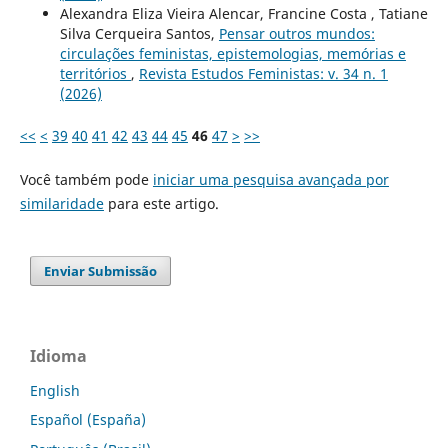
Alexandra Eliza Vieira Alencar, Francine Costa , Tatiane
Silva Cerqueira Santos,
Pensar outros mundos:
circulações feministas, epistemologias, memórias e
territórios
,
Revista Estudos Feministas: v. 34 n. 1
(2026)
<<
<
39
40
41
42
43
44
45
46
47
>
>>
Você também pode
iniciar uma pesquisa avançada por
similaridade
para este artigo.
Enviar Submissão
Idioma
English
Español (España)