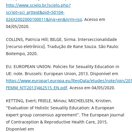
http://www.scielo.br/scielo.php?
script=sci_arttext&pid=S0104-
026X2002000100011&lng=en&nrm=iso
. Acesso em
04/05/2020.
COLLINS, Patricia Hill; BILGE, Sirma. Interseccionalidade
[recurso eletrônico]. Tradução de Rane Souza. São Paulo:
Boitempo, 2020.
EU. EUROPEAN UNION. Policies for Sexuality Education in
UE: note. Brussels: European Union, 2013. Disponível em
https://www.europarl.europa.eu/RegData/etudes/note/join/20
FEMM_NT(2013)462515_EN.pdf
. Acesso em 04/05/2020.
KETTING, Evert; FRIELE, Minou; MICHIELSEN, Kristien.
“Evaluation of Holistic Sexuality Education: A European
expert group consensus agreement”. The European Journal
of Contraception & Reproductive Health Care, 2015.
Disponível em