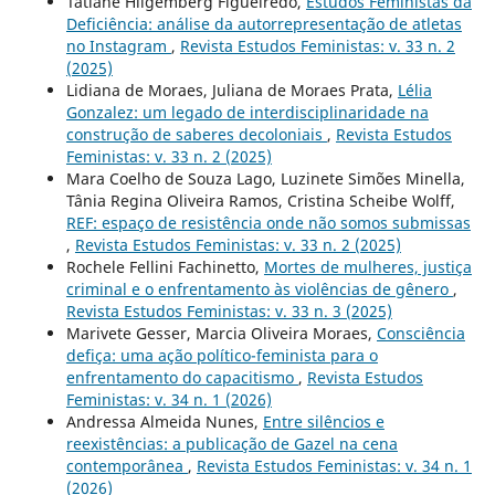
Tatiane Hilgemberg Figueiredo,
Estudos Feministas da
Deficiência: análise da autorrepresentação de atletas
no Instagram
,
Revista Estudos Feministas: v. 33 n. 2
(2025)
Lidiana de Moraes, Juliana de Moraes Prata,
Lélia
Gonzalez: um legado de interdisciplinaridade na
construção de saberes decoloniais
,
Revista Estudos
Feministas: v. 33 n. 2 (2025)
Mara Coelho de Souza Lago, Luzinete Simões Minella,
Tânia Regina Oliveira Ramos, Cristina Scheibe Wolff,
REF: espaço de resistência onde não somos submissas
,
Revista Estudos Feministas: v. 33 n. 2 (2025)
Rochele Fellini Fachinetto,
Mortes de mulheres, justiça
criminal e o enfrentamento às violências de gênero
,
Revista Estudos Feministas: v. 33 n. 3 (2025)
Marivete Gesser, Marcia Oliveira Moraes,
Consciência
defiça: uma ação político-feminista para o
enfrentamento do capacitismo
,
Revista Estudos
Feministas: v. 34 n. 1 (2026)
Andressa Almeida Nunes,
Entre silêncios e
reexistências: a publicação de Gazel na cena
contemporânea
,
Revista Estudos Feministas: v. 34 n. 1
(2026)