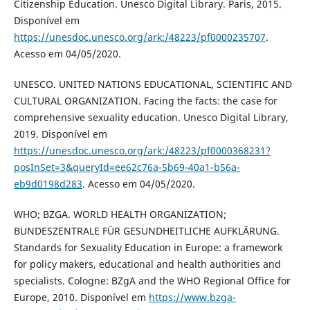
Citizenship Education. Unesco Digital Library. Paris, 2015.
Disponível em
https://unesdoc.unesco.org/ark:/48223/pf0000235707
.
Acesso em 04/05/2020.
UNESCO. UNITED NATIONS EDUCATIONAL, SCIENTIFIC AND
CULTURAL ORGANIZATION. Facing the facts: the case for
comprehensive sexuality education. Unesco Digital Library,
2019. Disponível em
https://unesdoc.unesco.org/ark:/48223/pf0000368231?
posInSet=3&queryId=ee62c76a-5b69-40a1-b56a-
eb9d0198d283
. Acesso em 04/05/2020.
WHO; BZGA. WORLD HEALTH ORGANIZATION;
BUNDESZENTRALE FÜR GESUNDHEITLICHE AUFKLÄRUNG.
Standards for Sexuality Education in Europe: a framework
for policy makers, educational and health authorities and
specialists. Cologne: BZgA and the WHO Regional Office for
Europe, 2010. Disponível em
https://www.bzga-