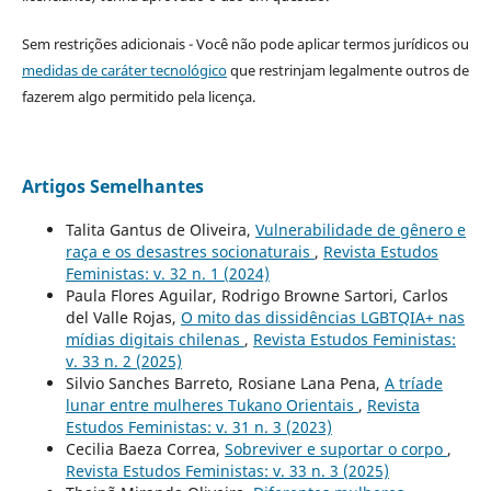
Sem restrições adicionais - Você não pode aplicar termos jurídicos ou
medidas de caráter tecnológico
que restrinjam legalmente outros de
fazerem algo permitido pela licença.
Artigos Semelhantes
Talita Gantus de Oliveira,
Vulnerabilidade de gênero e
raça e os desastres socionaturais
,
Revista Estudos
Feministas: v. 32 n. 1 (2024)
Paula Flores Aguilar, Rodrigo Browne Sartori, Carlos
del Valle Rojas,
O mito das dissidências LGBTQIA+ nas
mídias digitais chilenas
,
Revista Estudos Feministas:
v. 33 n. 2 (2025)
Silvio Sanches Barreto, Rosiane Lana Pena,
A tríade
lunar entre mulheres Tukano Orientais
,
Revista
Estudos Feministas: v. 31 n. 3 (2023)
Cecilia Baeza Correa,
Sobreviver e suportar o corpo
,
Revista Estudos Feministas: v. 33 n. 3 (2025)