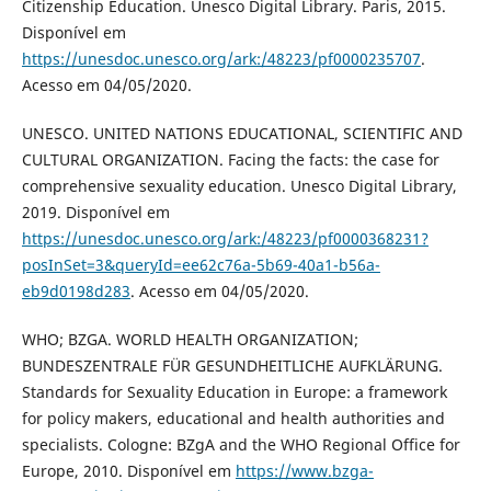
Citizenship Education. Unesco Digital Library. Paris, 2015.
Disponível em
https://unesdoc.unesco.org/ark:/48223/pf0000235707
.
Acesso em 04/05/2020.
UNESCO. UNITED NATIONS EDUCATIONAL, SCIENTIFIC AND
CULTURAL ORGANIZATION. Facing the facts: the case for
comprehensive sexuality education. Unesco Digital Library,
2019. Disponível em
https://unesdoc.unesco.org/ark:/48223/pf0000368231?
posInSet=3&queryId=ee62c76a-5b69-40a1-b56a-
eb9d0198d283
. Acesso em 04/05/2020.
WHO; BZGA. WORLD HEALTH ORGANIZATION;
BUNDESZENTRALE FÜR GESUNDHEITLICHE AUFKLÄRUNG.
Standards for Sexuality Education in Europe: a framework
for policy makers, educational and health authorities and
specialists. Cologne: BZgA and the WHO Regional Office for
Europe, 2010. Disponível em
https://www.bzga-