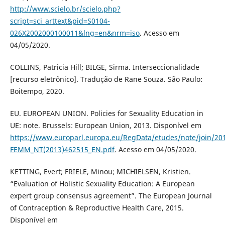
http://www.scielo.br/scielo.php?
script=sci_arttext&pid=S0104-
026X2002000100011&lng=en&nrm=iso
. Acesso em
04/05/2020.
COLLINS, Patricia Hill; BILGE, Sirma. Interseccionalidade
[recurso eletrônico]. Tradução de Rane Souza. São Paulo:
Boitempo, 2020.
EU. EUROPEAN UNION. Policies for Sexuality Education in
UE: note. Brussels: European Union, 2013. Disponível em
https://www.europarl.europa.eu/RegData/etudes/note/join/20
FEMM_NT(2013)462515_EN.pdf
. Acesso em 04/05/2020.
KETTING, Evert; FRIELE, Minou; MICHIELSEN, Kristien.
“Evaluation of Holistic Sexuality Education: A European
expert group consensus agreement”. The European Journal
of Contraception & Reproductive Health Care, 2015.
Disponível em