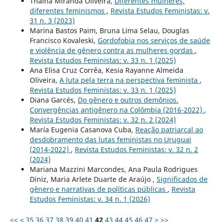
Thainã Miranda Oliveira,
Diferentes mulheres,
diferentes feminismos
,
Revista Estudos Feministas: v.
31 n. 3 (2023)
Marina Bastos Paim, Bruna Lima Selau, Douglas
Francisco Kovaleski,
Gordofobia nos serviços de saúde
e violência de gênero contra as mulheres gordas
,
Revista Estudos Feministas: v. 33 n. 1 (2025)
Ana Elisa Cruz Corrêa, Kesia Rayanne Almeida
Oliveira,
A luta pela terra na perspectiva feminista
,
Revista Estudos Feministas: v. 33 n. 1 (2025)
Diana Garcés,
Do gênero e outros demônios.
Convergências antigênero na Colômbia (2016-2022)
,
Revista Estudos Feministas: v. 32 n. 2 (2024)
María Eugenia Casanova Cuba,
Reação patriarcal ao
desdobramento das lutas feministas no Uruguai
(2014-2022)
,
Revista Estudos Feministas: v. 32 n. 2
(2024)
Mariana Mazzini Marcondes, Ana Paula Rodrigues
Diniz, Maria Arlete Duarte de Araújo ,
Significados de
gênero e narrativas de políticas públicas
,
Revista
Estudos Feministas: v. 34 n. 1 (2026)
<<
<
35
36
37
38
39
40
41
42
43
44
45
46
47
>
>>