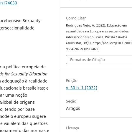
0n174630
Como Citar
rehensive Sexuality
Rodrigues Neto, A. (2022). Educação em
nterseccionalidade
sexualidade na Europa e as sexualidades
interseccionais do Brasil.
Revista Estudos
Feministas
,
30
(1). https://doi.org/10.1590/
9584-2022v30n174630
Fomatos de Citação
r a política europeia de
s for Sexuality Education
Edição
a adequação à realidade
v. 30 n. 1 (2022)
educacionais brasileiras; e
ntar uma noção
Seção
 Global de origens
Artigos
co, tendo por base
 modelo europeu sugere
 vai além das questões
Licença
stionamento das normas e