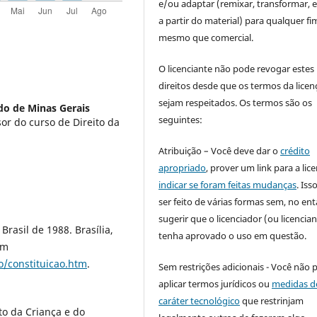
e/ou adaptar (remixar, transformar, e 
a partir do material) para qualquer fi
mesmo que comercial.
O licenciante não pode revogar estes
direitos desde que os termos da licen
sejam respeitados. Os termos são os
do de Minas Gerais
seguintes:
r do curso de Direito da
)
Atribuição – Você deve dar o
crédito
apropriado
, prover um link para a lic
indicar se foram feitas mudanças
. Is
ser feito de várias formas sem, no ent
sugerir que o licenciador (ou licencian
Brasil de 1988. Brasília,
tenha aprovado o uso em questão.
em
ao/constituicao.htm
.
Sem restrições adicionais - Você não 
aplicar termos jurídicos ou
medidas d
caráter tecnológico
que restrinjam
to da Criança e do