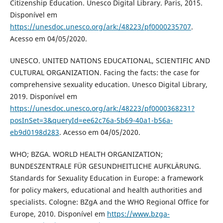
Citizenship Education. Unesco Digital Library. Paris, 2015.
Disponível em
https://unesdoc.unesco.org/ark:/48223/pf0000235707
.
Acesso em 04/05/2020.
UNESCO. UNITED NATIONS EDUCATIONAL, SCIENTIFIC AND
CULTURAL ORGANIZATION. Facing the facts: the case for
comprehensive sexuality education. Unesco Digital Library,
2019. Disponível em
https://unesdoc.unesco.org/ark:/48223/pf0000368231?
posInSet=3&queryId=ee62c76a-5b69-40a1-b56a-
eb9d0198d283
. Acesso em 04/05/2020.
WHO; BZGA. WORLD HEALTH ORGANIZATION;
BUNDESZENTRALE FÜR GESUNDHEITLICHE AUFKLÄRUNG.
Standards for Sexuality Education in Europe: a framework
for policy makers, educational and health authorities and
specialists. Cologne: BZgA and the WHO Regional Office for
Europe, 2010. Disponível em
https://www.bzga-