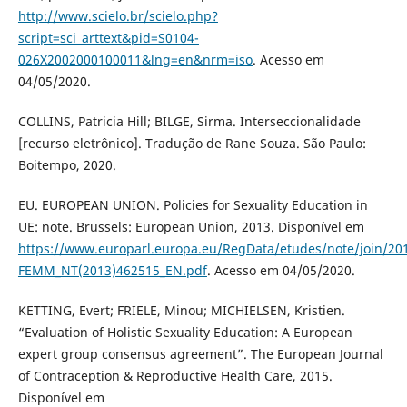
http://www.scielo.br/scielo.php?
script=sci_arttext&pid=S0104-
026X2002000100011&lng=en&nrm=iso
. Acesso em
04/05/2020.
COLLINS, Patricia Hill; BILGE, Sirma. Interseccionalidade
[recurso eletrônico]. Tradução de Rane Souza. São Paulo:
Boitempo, 2020.
EU. EUROPEAN UNION. Policies for Sexuality Education in
UE: note. Brussels: European Union, 2013. Disponível em
https://www.europarl.europa.eu/RegData/etudes/note/join/20
FEMM_NT(2013)462515_EN.pdf
. Acesso em 04/05/2020.
KETTING, Evert; FRIELE, Minou; MICHIELSEN, Kristien.
“Evaluation of Holistic Sexuality Education: A European
expert group consensus agreement”. The European Journal
of Contraception & Reproductive Health Care, 2015.
Disponível em