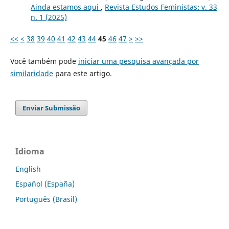
Ainda estamos aqui
,
Revista Estudos Feministas: v. 33
n. 1 (2025)
<<
<
38
39
40
41
42
43
44
45
46
47
>
>>
Você também pode
iniciar uma pesquisa avançada por
similaridade
para este artigo.
Enviar Submissão
Idioma
English
Español (España)
Português (Brasil)