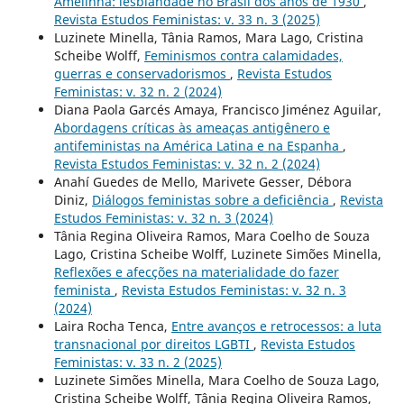
Amelinha: lesbiandade no Brasil dos anos de 1930
,
Revista Estudos Feministas: v. 33 n. 3 (2025)
Luzinete Minella, Tânia Ramos, Mara Lago, Cristina
Scheibe Wolff,
Feminismos contra calamidades,
guerras e conservadorismos
,
Revista Estudos
Feministas: v. 32 n. 2 (2024)
Diana Paola Garcés Amaya, Francisco Jiménez Aguilar,
Abordagens críticas às ameaças antigênero e
antifeministas na América Latina e na Espanha
,
Revista Estudos Feministas: v. 32 n. 2 (2024)
Anahí Guedes de Mello, Marivete Gesser, Débora
Diniz,
Diálogos feministas sobre a deficiência
,
Revista
Estudos Feministas: v. 32 n. 3 (2024)
Tânia Regina Oliveira Ramos, Mara Coelho de Souza
Lago, Cristina Scheibe Wolff, Luzinete Simões Minella,
Reflexões e afecções na materialidade do fazer
feminista
,
Revista Estudos Feministas: v. 32 n. 3
(2024)
Laira Rocha Tenca,
Entre avanços e retrocessos: a luta
transnacional por direitos LGBTI
,
Revista Estudos
Feministas: v. 33 n. 2 (2025)
Luzinete Simões Minella, Mara Coelho de Souza Lago,
Cristina Scheibe Wolff, Tânia Regina Oliveira Ramos,