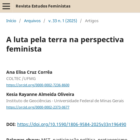
Revista Estudos Feministas
Início
/
Arquivos
/
v. 33 n. 1 (2025)
/
Artigos
A luta pela terra na perspectiva
feminista
Ana Elisa Cruz Corrêa
COLTEC /UFMG
https://orcid.org/0000-0002-7236-8600
Kesia Rayanne Almeida Oliveira
Instituto de Geociências - Universidade Federal de Minas Gerais
https://orcid.org/0000-0002-2373-0677
DOI:
https://doi.org/10.1590/1806-9584-2025v33n196490
Palavras-chave:
MST, participação política, protagonismo