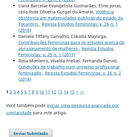
Liana Barcelar Evangelista Guimarães, Eline Jonas,
Leila Rute Oliveria Gurgel do Amaral,
Violência
obstétrica em maternidades públicas do estado do
Tocantins
,
Revista Estudos Feministas: v. 26 n. 1
(2018)
Daniela Tiffany Carvalho, Cláudia Mayorga,
Contribuições feministas para os estudos acerca do
aprisionamento de mulheres
,
Revista Estudos
Feministas: v. 25 n. 1 (2017)
Rosa Monteiro, Vivalda Freitas, Fernanda Daniel,
Condições de trabalho num universo profissional
feminizado
,
Revista Estudos Feministas: v. 26 n. 2
(2018)
1
2
3
4
5
6
7
8
9
10
11
12
13
14
15
>
>>
Você também pode
iniciar uma pesquisa avançada por
similaridade
para este artigo.
Enviar Submissão