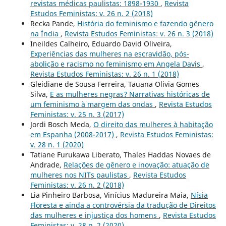
revistas médicas paulistas: 1898-1930
,
Revista
Estudos Feministas: v. 26 n. 2 (2018)
Recka Pande,
História do feminismo e fazendo gênero
na Índia
,
Revista Estudos Feministas: v. 26 n. 3 (2018)
Ineildes Calheiro, Eduardo David Oliveira,
Experiências das mulheres na escravidão, pós-
abolição e racismo no feminismo em Angela Davis
,
Revista Estudos Feministas: v. 26 n. 1 (2018)
Gleidiane de Sousa Ferreira, Tauana Olivia Gomes
Silva,
E as mulheres negras? Narrativas históricas de
um feminismo à margem das ondas
,
Revista Estudos
Feministas: v. 25 n. 3 (2017)
Jordi Bosch Meda,
O direito das mulheres à habitação
em Espanha (2008-2017)
,
Revista Estudos Feministas:
v. 28 n. 1 (2020)
Tatiane Furukawa Liberato, Thales Haddas Novaes de
Andrade,
Relações de gênero e inovação: atuação de
mulheres nos NITs paulistas
,
Revista Estudos
Feministas: v. 26 n. 2 (2018)
Lia Pinheiro Barbosa, Vinícius Madureira Maia,
Nísia
Floresta e ainda a controvérsia da tradução de Direitos
das mulheres e injustiça dos homens
,
Revista Estudos
Feministas: v. 28 n. 2 (2020)