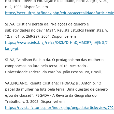
histórica”. Revista Educação e Realidade, Porto Alegre, v. 20,
n. 2, 1995. Disponível em
https://seer.ufrgs.br/index.php/educacaoerealidade/article/v
SILVA, Cristiani Bereta da. “Relações de gênero e
subjetividades no devir MST”. Revista Estudos Feministas, v.
12, n. 01, p. 269-287, 2004. Disponível em
https://www.scielo.br/j/ref/a/QfZkYDrHnDjMMXR7jhHJ9rG/?
lang=pt
.
SILVA, Ivanilson Batista da. O protagonismo das mulheres
camponesas na luta pela terra. 2016. Mestrado -
Universidade Federal da Paraíba, João Pessoa, PB, Brasil.
VALENCIANO, Renata Cristiane; THOMAZ Jr., Antônio. “O
papel da mulher na luta pela terra. Uma questão de gênero
e/ou de classe?”. PEGADA - A Revista da Geografia do
Trabalho, v. 3, 2002. Disponível em
https://revista.fct.unesp.br/index.php/pegada/article/view/792