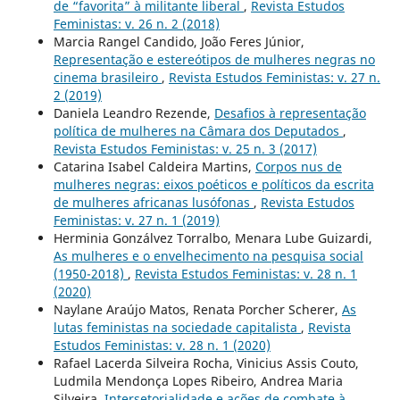
de “favorita” à militante liberal
,
Revista Estudos
Feministas: v. 26 n. 2 (2018)
Marcia Rangel Candido, João Feres Júnior,
Representação e estereótipos de mulheres negras no
cinema brasileiro
,
Revista Estudos Feministas: v. 27 n.
2 (2019)
Daniela Leandro Rezende,
Desafios à representação
política de mulheres na Câmara dos Deputados
,
Revista Estudos Feministas: v. 25 n. 3 (2017)
Catarina Isabel Caldeira Martins,
Corpos nus de
mulheres negras: eixos poéticos e políticos da escrita
de mulheres africanas lusófonas
,
Revista Estudos
Feministas: v. 27 n. 1 (2019)
Herminia Gonzálvez Torralbo, Menara Lube Guizardi,
As mulheres e o envelhecimento na pesquisa social
(1950-2018)
,
Revista Estudos Feministas: v. 28 n. 1
(2020)
Naylane Araújo Matos, Renata Porcher Scherer,
As
lutas feministas na sociedade capitalista
,
Revista
Estudos Feministas: v. 28 n. 1 (2020)
Rafael Lacerda Silveira Rocha, Vinicius Assis Couto,
Ludmila Mendonça Lopes Ribeiro, Andrea Maria
Silveira,
Intersetorialidade e ações de combate à