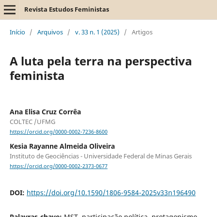
Revista Estudos Feministas
Início
/
Arquivos
/
v. 33 n. 1 (2025)
/
Artigos
A luta pela terra na perspectiva
feminista
Ana Elisa Cruz Corrêa
COLTEC /UFMG
https://orcid.org/0000-0002-7236-8600
Kesia Rayanne Almeida Oliveira
Instituto de Geociências - Universidade Federal de Minas Gerais
https://orcid.org/0000-0002-2373-0677
DOI:
https://doi.org/10.1590/1806-9584-2025v33n196490
Palavras-chave:
MST, participação política, protagonismo