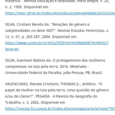
histórica”. Revista Educação e Realidade, Porto Alegre, v. 20,
n. 2, 1995. Disponível em
https://seer.ufrgs.br/index.php/educacaoerealidade/article/v
SILVA, Cristiani Bereta da. “Relações de gênero e
subjetividades no devir MST”. Revista Estudos Feministas, v.
12, n. 01, p. 269-287, 2004. Disponível em
https://www.scielo.br/j/ref/a/QfZkYDrHnDjMMXR7jhHJ9rG/?
lang=pt
.
SILVA, Ivanilson Batista da. O protagonismo das mulheres
camponesas na luta pela terra. 2016. Mestrado -
Universidade Federal da Paraíba, João Pessoa, PB, Brasil.
VALENCIANO, Renata Cristiane; THOMAZ Jr., Antônio. “O
papel da mulher na luta pela terra. Uma questão de gênero
e/ou de classe?”. PEGADA - A Revista da Geografia do
Trabalho, v. 3, 2002. Disponível em
https://revista.fct.unesp.br/index.php/pegada/article/view/792