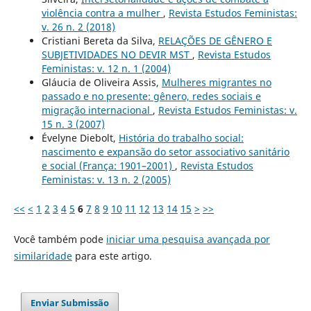
violência contra a mulher
,
Revista Estudos Feministas:
v. 26 n. 2 (2018)
Cristiani Bereta da Silva,
RELAÇÕES DE GÊNERO E
SUBJETIVIDADES NO DEVIR MST
,
Revista Estudos
Feministas: v. 12 n. 1 (2004)
Gláucia de Oliveira Assis,
Mulheres migrantes no
passado e no presente: gênero, redes sociais e
migração internacional
,
Revista Estudos Feministas: v.
15 n. 3 (2007)
Évelyne Diebolt,
História do trabalho social:
nascimento e expansão do setor associativo sanitário
e social (França: 1901–2001)
,
Revista Estudos
Feministas: v. 13 n. 2 (2005)
<<
<
1
2
3
4
5
6
7
8
9
10
11
12
13
14
15
>
>>
Você também pode
iniciar uma pesquisa avançada por
similaridade
para este artigo.
Enviar Submissão