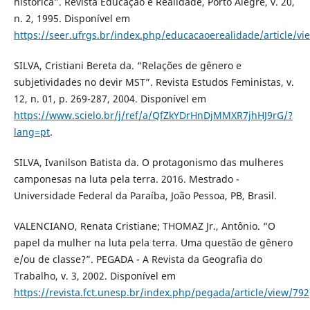
histórica”. Revista Educação e Realidade, Porto Alegre, v. 20,
n. 2, 1995. Disponível em
https://seer.ufrgs.br/index.php/educacaoerealidade/article/v
SILVA, Cristiani Bereta da. “Relações de gênero e
subjetividades no devir MST”. Revista Estudos Feministas, v.
12, n. 01, p. 269-287, 2004. Disponível em
https://www.scielo.br/j/ref/a/QfZkYDrHnDjMMXR7jhHJ9rG/?
lang=pt
.
SILVA, Ivanilson Batista da. O protagonismo das mulheres
camponesas na luta pela terra. 2016. Mestrado -
Universidade Federal da Paraíba, João Pessoa, PB, Brasil.
VALENCIANO, Renata Cristiane; THOMAZ Jr., Antônio. “O
papel da mulher na luta pela terra. Uma questão de gênero
e/ou de classe?”. PEGADA - A Revista da Geografia do
Trabalho, v. 3, 2002. Disponível em
https://revista.fct.unesp.br/index.php/pegada/article/view/792