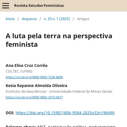
Revista Estudos Feministas
Início
/
Arquivos
/
v. 33 n. 1 (2025)
/
Artigos
A luta pela terra na perspectiva
feminista
Ana Elisa Cruz Corrêa
COLTEC /UFMG
https://orcid.org/0000-0002-7236-8600
Kesia Rayanne Almeida Oliveira
Instituto de Geociências - Universidade Federal de Minas Gerais
https://orcid.org/0000-0002-2373-0677
DOI:
https://doi.org/10.1590/1806-9584-2025v33n196490
Palavras-chave:
MST, participação política, protagonismo