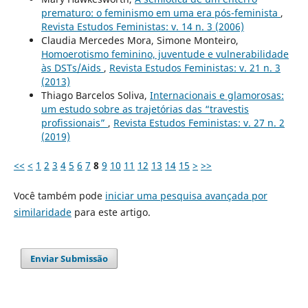
prematuro: o feminismo em uma era pós-feminista
,
Revista Estudos Feministas: v. 14 n. 3 (2006)
Claudia Mercedes Mora, Simone Monteiro,
Homoerotismo feminino, juventude e vulnerabilidade
às DSTs/Aids
,
Revista Estudos Feministas: v. 21 n. 3
(2013)
Thiago Barcelos Soliva,
Internacionais e glamorosas:
um estudo sobre as trajetórias das “travestis
profissionais”
,
Revista Estudos Feministas: v. 27 n. 2
(2019)
<<
<
1
2
3
4
5
6
7
8
9
10
11
12
13
14
15
>
>>
Você também pode
iniciar uma pesquisa avançada por
similaridade
para este artigo.
Enviar Submissão