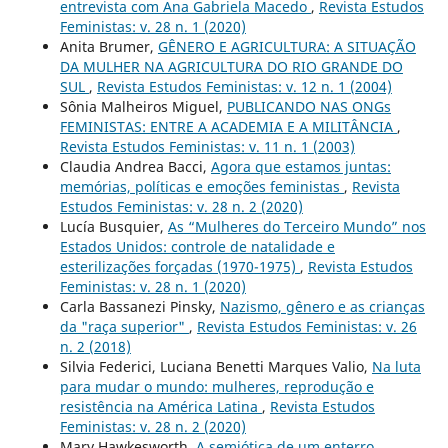
entrevista com Ana Gabriela Macedo
,
Revista Estudos
Feministas: v. 28 n. 1 (2020)
Anita Brumer,
GÊNERO E AGRICULTURA: A SITUAÇÃO
DA MULHER NA AGRICULTURA DO RIO GRANDE DO
SUL
,
Revista Estudos Feministas: v. 12 n. 1 (2004)
Sônia Malheiros Miguel,
PUBLICANDO NAS ONGs
FEMINISTAS: ENTRE A ACADEMIA E A MILITÂNCIA
,
Revista Estudos Feministas: v. 11 n. 1 (2003)
Claudia Andrea Bacci,
Agora que estamos juntas:
memórias, políticas e emoções feministas
,
Revista
Estudos Feministas: v. 28 n. 2 (2020)
Lucía Busquier,
As “Mulheres do Terceiro Mundo” nos
Estados Unidos: controle de natalidade e
esterilizações forçadas (1970-1975)
,
Revista Estudos
Feministas: v. 28 n. 1 (2020)
Carla Bassanezi Pinsky,
Nazismo, gênero e as crianças
da "raça superior"
,
Revista Estudos Feministas: v. 26
n. 2 (2018)
Silvia Federici, Luciana Benetti Marques Valio,
Na luta
para mudar o mundo: mulheres, reprodução e
resistência na América Latina
,
Revista Estudos
Feministas: v. 28 n. 2 (2020)
Mary Hawkesworth,
A semiótica de um enterro