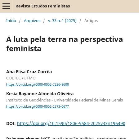
Revista Estudos Feministas
Início
/
Arquivos
/
v. 33 n. 1 (2025)
/
Artigos
A luta pela terra na perspectiva
feminista
Ana Elisa Cruz Corrêa
COLTEC /UFMG
https://orcid.org/0000-0002-7236-8600
Kesia Rayanne Almeida Oliveira
Instituto de Geociências - Universidade Federal de Minas Gerais
https://orcid.org/0000-0002-2373-0677
DOI:
https://doi.org/10.1590/1806-9584-2025v33n196490
Palavras-chave:
MST, participação política, protagonismo