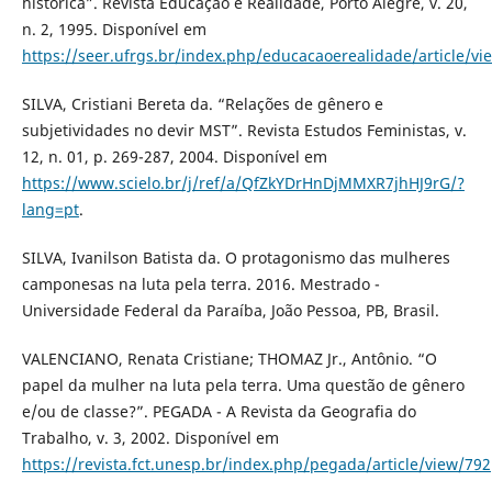
histórica”. Revista Educação e Realidade, Porto Alegre, v. 20,
n. 2, 1995. Disponível em
https://seer.ufrgs.br/index.php/educacaoerealidade/article/v
SILVA, Cristiani Bereta da. “Relações de gênero e
subjetividades no devir MST”. Revista Estudos Feministas, v.
12, n. 01, p. 269-287, 2004. Disponível em
https://www.scielo.br/j/ref/a/QfZkYDrHnDjMMXR7jhHJ9rG/?
lang=pt
.
SILVA, Ivanilson Batista da. O protagonismo das mulheres
camponesas na luta pela terra. 2016. Mestrado -
Universidade Federal da Paraíba, João Pessoa, PB, Brasil.
VALENCIANO, Renata Cristiane; THOMAZ Jr., Antônio. “O
papel da mulher na luta pela terra. Uma questão de gênero
e/ou de classe?”. PEGADA - A Revista da Geografia do
Trabalho, v. 3, 2002. Disponível em
https://revista.fct.unesp.br/index.php/pegada/article/view/792