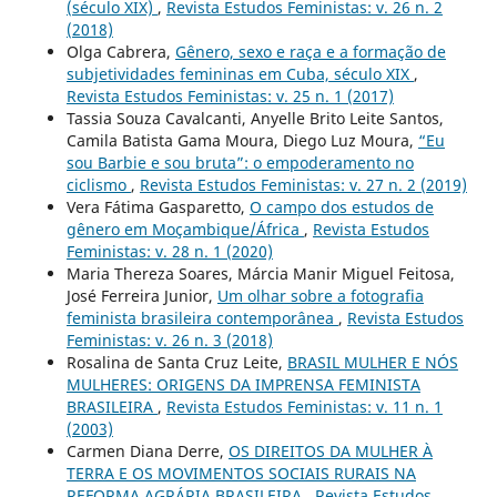
(século XIX)
,
Revista Estudos Feministas: v. 26 n. 2
(2018)
Olga Cabrera,
Gênero, sexo e raça e a formação de
subjetividades femininas em Cuba, século XIX
,
Revista Estudos Feministas: v. 25 n. 1 (2017)
Tassia Souza Cavalcanti, Anyelle Brito Leite Santos,
Camila Batista Gama Moura, Diego Luz Moura,
“Eu
sou Barbie e sou bruta”: o empoderamento no
ciclismo
,
Revista Estudos Feministas: v. 27 n. 2 (2019)
Vera Fátima Gasparetto,
O campo dos estudos de
gênero em Moçambique/África
,
Revista Estudos
Feministas: v. 28 n. 1 (2020)
Maria Thereza Soares, Márcia Manir Miguel Feitosa,
José Ferreira Junior,
Um olhar sobre a fotografia
feminista brasileira contemporânea
,
Revista Estudos
Feministas: v. 26 n. 3 (2018)
Rosalina de Santa Cruz Leite,
BRASIL MULHER E NÓS
MULHERES: ORIGENS DA IMPRENSA FEMINISTA
BRASILEIRA
,
Revista Estudos Feministas: v. 11 n. 1
(2003)
Carmen Diana Derre,
OS DIREITOS DA MULHER À
TERRA E OS MOVIMENTOS SOCIAIS RURAIS NA
REFORMA AGRÁRIA BRASILEIRA
,
Revista Estudos