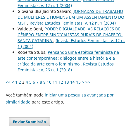
Feministas: v. 12 n. 1 (2004)
Giovana Ilka Jacinto Salvaro,
JORNADAS DE TRABALHO
DE MULHERES E HOMENS EM UM ASSENTAMENTO DO
MST
,
Revista Estudos Feministas: v. 12 n. 1 (2004)
Valdete Boni,
PODER E IGUALDADE: AS RELAÇÕES DE
GÊNERO ENTRE SINDICALISTAS RURAIS DE CHAPECÓ,
SANTA CATARINA
,
Revista Estudos Feministas: v. 12 n.
1 (2004)
Roberta Stubs,
Pensando uma estética feminista na
arte contemporânea: diálogos entre a história e a
crítica da arte com o feminismo
,
Revista Estudos
Feministas: v. 26 n. 1 (2018)
<<
<
1
2
3
4
5
6
7
8
9
10
11
12
13
14
15
>
>>
Você também pode
iniciar uma pesquisa avançada por
similaridade
para este artigo.
Enviar Submissão