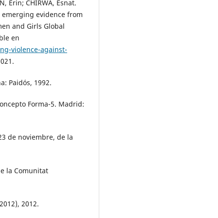
N, Erin; CHIRWA, Esnat.
s: emerging evidence from
en and Girls Global
ble en
g-violence-against-
2021.
a: Paidós, 1992.
oncepto Forma-5. Madrid:
23 de noviembre, de la
de la Comunitat
/2012), 2012.