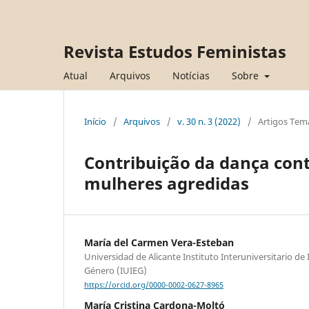
Revista Estudos Feministas
Atual
Arquivos
Notícias
Sobre
Início
/
Arquivos
/
v. 30 n. 3 (2022)
/
Artigos Tem
Contribuição da dança con
mulheres agredidas
María del Carmen Vera-Esteban
Universidad de Alicante Instituto Interuniversitario de
Género (IUIEG)
https://orcid.org/0000-0002-0627-8965
María Cristina Cardona-Moltó