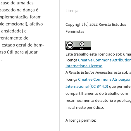
m caso de uma das
 baseado na dança é
Licença
implementação, foram
le emocional), afetivo
Copyright (c) 2022 Revista Estudos
a ansiedade) e
Feministas
frentamento de
 estado geral de bem-
so útil para ajudar
Este trabalho está licenciado sob um
.
licença
Creative Commons Attribution
International License
.
A
Revista Estudos Feministas
está sob 
licença
Creative Commons Atribuição 
Internacional (CC BY 4.0)
que permite
compartilhamento do trabalho com
reconhecimento de autoria e publica
inicial neste periódico.
A licença permite: