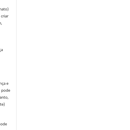
mato)
criar
m,
ça
ença e
so pode
anto,
te)
pode