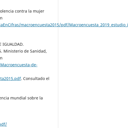
lencia contra la mujer
en
nciaEnCifras/macroencuesta2015/pdf/Macroencuesta_2019_estudio_i
E IGUALDAD.
. Ministerio de Sanidad,
en
/Macroencuesta-de-
ta2015.pdf
. Consultado el
ncia mundial sobre la
pdf/