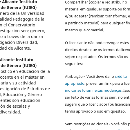
 Alicante Instituto
Compartilhar (copiar e redistribuir o
s de Género (IUIEG)
material em qualquer suporte ou for
énero de la Universidad
e/ou adaptar (remixar, transformar, e 
ialidad Pedagogía de la
a partir do material) para qualquer fi
 el Conservatorio
mesmo que comercial.
estigación son: género,
o a través de la danza
igación Diversidad,
O licenciante não pode revogar estes
dad de Alicante.
direitos desde que os termos da licen
sejam respeitados. Os termos são os
licante Instituto
seguintes:
s de Género (IUIEG)
óstico en educación de la
Atribuição – Você deve dar o
crédito
docente en el máster en
ria y su actividad
apropriado
, prover um link para a lic
vestigación de Estudios de
indicar se foram feitas mudanças
. Is
d, Educación y Género
ser feito de várias formas sem, no ent
erentes son educación
sugerir que o licenciador (ou licencian
ión de escalas y
tenha aprovado o uso em questão.
 diversidad.
Sem restrições adicionais - Você não 