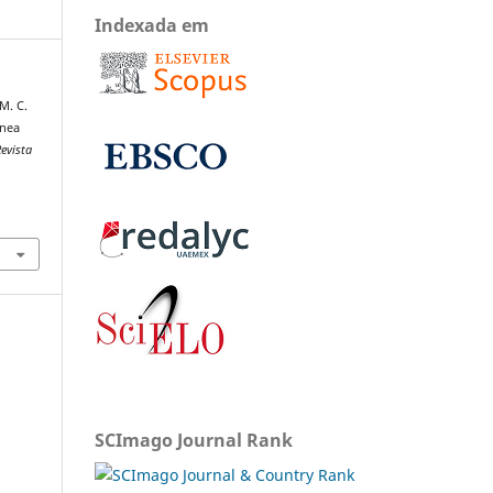
Indexada em
M. C.
ânea
evista
SCImago Journal Rank