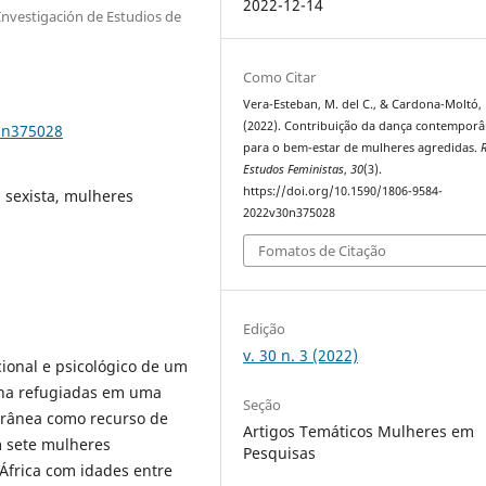
2022-12-14
 Investigación de Estudios de
Como Citar
Vera-Esteban, M. del C., & Cardona-Moltó, 
(2022). Contribuição da dança contempor
0n375028
para o bem-estar de mulheres agredidas.
R
Estudos Feministas
,
30
(3).
https://doi.org/10.1590/1806-9584-
a sexista, mulheres
2022v30n375028
Fomatos de Citação
Edição
v. 30 n. 3 (2022)
ional e psicológico de um
ina refugiadas em uma
Seção
orânea como recurso de
Artigos Temáticos Mulheres em
m sete mulheres
Pesquisas
África com idades entre