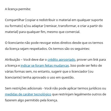
A licença permite:
Compartilhar (copiar e redistribuir o material em qualquer suporte
ou formato) e/ou adaptar (remixar, transformar, e criar a partir do
material) para qualquer fim, mesmo que comercial.
O licenciante não pode revogar estes direitos desde que os termos
da licença sejam respeitados. Os termos são os seguintes:
Atribuição – Você deve dar o
crédito apropriado
, prover um link para
a licença e
indicar se foram feitas mudanças
. Isso pode ser feito de
várias formas sem, no entanto, sugerir que o licenciador (ou
licenciante) tenha aprovado o uso em questão.
Sem restrições adicionais - Você não pode aplicar termos jurídicos ou
medidas de caráter tecnológico
que restrinjam legalmente outros de
fazerem algo permitido pela licença.