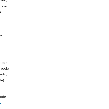
mato)
criar
m,
ça
ença e
so pode
anto,
te)
pode
e