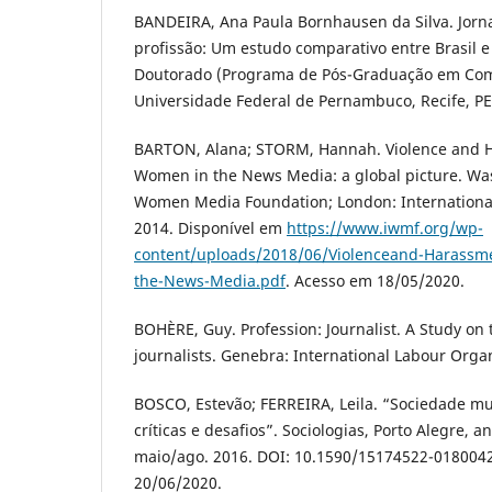
BANDEIRA, Ana Paula Bornhausen da Silva. Jorn
profissão: Um estudo comparativo entre Brasil e
Doutorado (Programa de Pós-Graduação em Com
Universidade Federal de Pernambuco, Recife, PE,
BARTON, Alana; STORM, Hannah. Violence and 
Women in the News Media: a global picture. Was
Women Media Foundation; London: International
2014. Disponível em
https://www.iwmf.org/wp-
content/uploads/2018/06/Violenceand-Harassm
the-News-Media.pdf
. Acesso em 18/05/2020.
BOHÈRE, Guy. Profession: Journalist. A Study on 
journalists. Genebra: International Labour Organ
BOSCO, Estevão; FERREIRA, Leila. “Sociedade mun
críticas e desafios”. Sociologias, Porto Alegre, an
maio/ago. 2016. DOI: 10.1590/15174522-018004
20/06/2020.