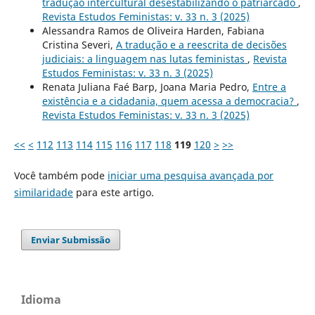
tradução intercultural desestabilizando o patriarcado
,
Revista Estudos Feministas: v. 33 n. 3 (2025)
Alessandra Ramos de Oliveira Harden, Fabiana
Cristina Severi,
A tradução e a reescrita de decisões
judiciais: a linguagem nas lutas feministas
,
Revista
Estudos Feministas: v. 33 n. 3 (2025)
Renata Juliana Faé Barp, Joana Maria Pedro,
Entre a
existência e a cidadania, quem acessa a democracia?
,
Revista Estudos Feministas: v. 33 n. 3 (2025)
<<
<
112
113
114
115
116
117
118
119
120
>
>>
Você também pode
iniciar uma pesquisa avançada por
similaridade
para este artigo.
Enviar Submissão
Idioma