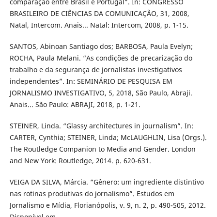
comparação entre Brasil e Portugal”. In: CONGRESSO
BRASILEIRO DE CIÊNCIAS DA COMUNICAÇÃO, 31, 2008,
Natal, Intercom. Anais... Natal: Intercom, 2008, p. 1-15.
SANTOS, Abinoan Santiago dos; BARBOSA, Paula Evelyn;
ROCHA, Paula Melani. “As condições de precarização do
trabalho e da segurança de jornalistas investigativos
independentes”. In: SEMINÁRIO DE PESQUISA EM
JORNALISMO INVESTIGATIVO, 5, 2018, São Paulo, Abraji.
Anais... São Paulo: ABRAJI, 2018, p. 1-21.
STEINER, Linda. “Glassy architectures in journalism”. In:
CARTER, Cynthia; STEINER, Linda; McLAUGHLIN, Lisa (Orgs.).
The Routledge Companion to Media and Gender. London
and New York: Routledge, 2014. p. 620-631.
VEIGA DA SILVA, Márcia. “Gênero: um ingrediente distintivo
nas rotinas produtivas do jornalismo”. Estudos em
Jornalismo e Mídia, Florianópolis, v. 9, n. 2, p. 490-505, 2012.
Disponível em