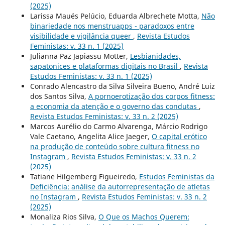
(2025)
Larissa Maués Pelúcio, Eduarda Albrechete Motta,
Não
binariedade nos menstruapps - paradoxos entre
visibilidade e vigilância queer
,
Revista Estudos
Feministas: v. 33 n. 1 (2025)
Julianna Paz Japiassu Motter,
Lesbianidades,
sapatonices e plataformas digitais no Brasil
,
Revista
Estudos Feministas: v. 33 n. 1 (2025)
Conrado Alencastro da Silva Silveira Bueno, André Luiz
dos Santos Silva,
A pornoerotização dos corpos fitness:
a economia da atenção e o governo das condutas
,
Revista Estudos Feministas: v. 33 n. 2 (2025)
Marcos Aurélio do Carmo Alvarenga, Márcio Rodrigo
Vale Caetano, Angelita Alice Jaeger,
O capital erótico
na produção de conteúdo sobre cultura fitness no
Instagram
,
Revista Estudos Feministas: v. 33 n. 2
(2025)
Tatiane Hilgemberg Figueiredo,
Estudos Feministas da
Deficiência: análise da autorrepresentação de atletas
no Instagram
,
Revista Estudos Feministas: v. 33 n. 2
(2025)
Monaliza Rios Silva,
O Que os Machos Querem: