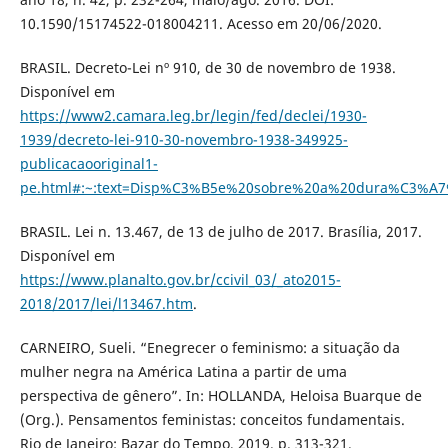
10.1590/15174522-018004211. Acesso em 20/06/2020.
BRASIL. Decreto-Lei nº 910, de 30 de novembro de 1938.
Disponível em
https://www2.camara.leg.br/legin/fed/declei/1930-
1939/decreto-lei-910-30-novembro-1938-349925-
publicacaooriginal1-
pe.html#:~:text=Disp%C3%B5e%20sobre%20a%20dura%C3%A
BRASIL. Lei n. 13.467, de 13 de julho de 2017. Brasília, 2017.
Disponível em
https://www.planalto.gov.br/ccivil_03/_ato2015-
2018/2017/lei/l13467.htm
.
CARNEIRO, Sueli. “Enegrecer o feminismo: a situação da
mulher negra na América Latina a partir de uma
perspectiva de gênero”. In: HOLLANDA, Heloisa Buarque de
(Org.). Pensamentos feministas: conceitos fundamentais.
Rio de Janeiro: Bazar do Tempo, 2019. p. 313-321.