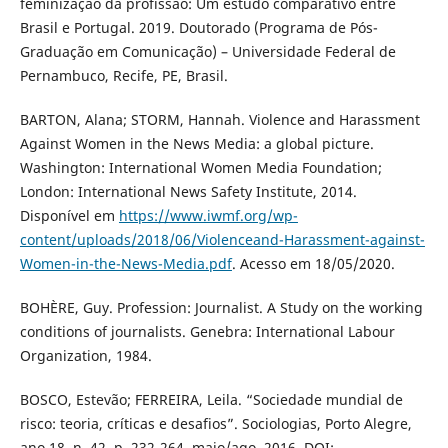
feminização da profissão: Um estudo comparativo entre
Brasil e Portugal. 2019. Doutorado (Programa de Pós-
Graduação em Comunicação) – Universidade Federal de
Pernambuco, Recife, PE, Brasil.
BARTON, Alana; STORM, Hannah. Violence and Harassment
Against Women in the News Media: a global picture.
Washington: International Women Media Foundation;
London: International News Safety Institute, 2014.
Disponível em
https://www.iwmf.org/wp-
content/uploads/2018/06/Violenceand-Harassment-against-
Women-in-the-News-Media.pdf
. Acesso em 18/05/2020.
BOHÈRE, Guy. Profession: Journalist. A Study on the working
conditions of journalists. Genebra: International Labour
Organization, 1984.
BOSCO, Estevão; FERREIRA, Leila. “Sociedade mundial de
risco: teoria, críticas e desafios”. Sociologias, Porto Alegre,
ano 18, n. 42, p. 232-264, maio/ago. 2016. DOI: