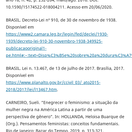
10.1590/15174522-018004211. Acesso em 20/06/2020.
BRASIL. Decreto-Lei nº 910, de 30 de novembro de 1938.
Disponível em
https://www2.camara.leg.br/legin/fed/declei/1930-
1939/decreto-lei-910-30-novembro-1938-349925-
publicacaooriginal1-
pe.html#:~:text=Disp%C3%B5e%20sobre%20a%20dura%C3%A
BRASIL. Lei n. 13.467, de 13 de julho de 2017. Brasília, 2017.
Disponível em
https://www.planalto.gov.br/ccivil_03/_ato2015-
2018/2017/lei/l13467.htm
.
CARNEIRO, Sueli. “Enegrecer o feminismo: a situação da
mulher negra na América Latina a partir de uma
perspectiva de gênero”. In: HOLLANDA, Heloisa Buarque de
(Org.). Pensamentos feministas: conceitos fundamentais.
Rio de Janeiro: Bazar do Tempo, 2019. p. 313-321.