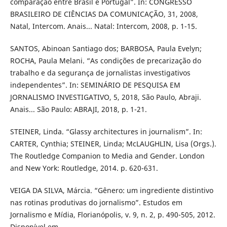
comparação entre Brasil e Portugal”. In: CONGRESSO
BRASILEIRO DE CIÊNCIAS DA COMUNICAÇÃO, 31, 2008,
Natal, Intercom. Anais... Natal: Intercom, 2008, p. 1-15.
SANTOS, Abinoan Santiago dos; BARBOSA, Paula Evelyn;
ROCHA, Paula Melani. “As condições de precarização do
trabalho e da segurança de jornalistas investigativos
independentes”. In: SEMINÁRIO DE PESQUISA EM
JORNALISMO INVESTIGATIVO, 5, 2018, São Paulo, Abraji.
Anais... São Paulo: ABRAJI, 2018, p. 1-21.
STEINER, Linda. “Glassy architectures in journalism”. In:
CARTER, Cynthia; STEINER, Linda; McLAUGHLIN, Lisa (Orgs.).
The Routledge Companion to Media and Gender. London
and New York: Routledge, 2014. p. 620-631.
VEIGA DA SILVA, Márcia. “Gênero: um ingrediente distintivo
nas rotinas produtivas do jornalismo”. Estudos em
Jornalismo e Mídia, Florianópolis, v. 9, n. 2, p. 490-505, 2012.
Disponível em