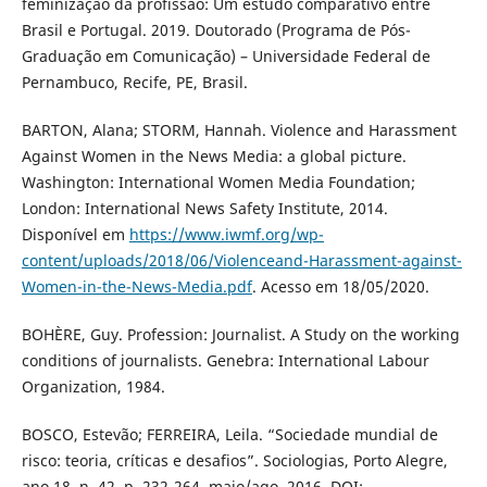
feminização da profissão: Um estudo comparativo entre
Brasil e Portugal. 2019. Doutorado (Programa de Pós-
Graduação em Comunicação) – Universidade Federal de
Pernambuco, Recife, PE, Brasil.
BARTON, Alana; STORM, Hannah. Violence and Harassment
Against Women in the News Media: a global picture.
Washington: International Women Media Foundation;
London: International News Safety Institute, 2014.
Disponível em
https://www.iwmf.org/wp-
content/uploads/2018/06/Violenceand-Harassment-against-
Women-in-the-News-Media.pdf
. Acesso em 18/05/2020.
BOHÈRE, Guy. Profession: Journalist. A Study on the working
conditions of journalists. Genebra: International Labour
Organization, 1984.
BOSCO, Estevão; FERREIRA, Leila. “Sociedade mundial de
risco: teoria, críticas e desafios”. Sociologias, Porto Alegre,
ano 18, n. 42, p. 232-264, maio/ago. 2016. DOI: