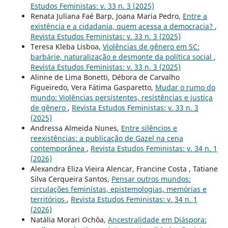
Estudos Feministas: v. 33 n. 3 (2025)
Renata Juliana Faé Barp, Joana Maria Pedro,
Entre a
existência e a cidadania, quem acessa a democracia?
,
Revista Estudos Feministas: v. 33 n. 3 (2025)
Teresa Kleba Lisboa,
Violências de gênero em SC:
barbárie, naturalização e desmonte da política social
,
Revista Estudos Feministas: v. 33 n. 3 (2025)
Alinne de Lima Bonetti, Débora de Carvalho
Figueiredo, Vera Fátima Gasparetto,
Mudar o rumo do
mundo: Violências persistentes, resistências e justiça
de gênero
,
Revista Estudos Feministas: v. 33 n. 3
(2025)
Andressa Almeida Nunes,
Entre silêncios e
reexistências: a publicação de Gazel na cena
contemporânea
,
Revista Estudos Feministas: v. 34 n. 1
(2026)
Alexandra Eliza Vieira Alencar, Francine Costa , Tatiane
Silva Cerqueira Santos,
Pensar outros mundos:
circulações feministas, epistemologias, memórias e
territórios
,
Revista Estudos Feministas: v. 34 n. 1
(2026)
Natália Morari Ochôa,
Ancestralidade em Diáspora: