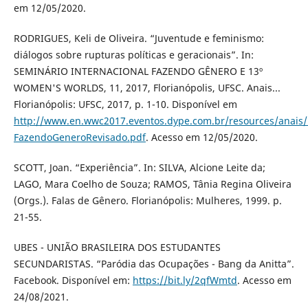
em 12/05/2020.
RODRIGUES, Keli de Oliveira. “Juventude e feminismo:
diálogos sobre rupturas políticas e geracionais”. In:
SEMINÁRIO INTERNACIONAL FAZENDO GÊNERO E 13º
WOMEN'S WORLDS, 11, 2017, Florianópolis, UFSC. Anais...
Florianópolis: UFSC, 2017, p. 1-10. Disponível em
http://www.en.wwc2017.eventos.dype.com.br/resources/anai
FazendoGeneroRevisado.pdf
. Acesso em 12/05/2020.
SCOTT, Joan. “Experiência”. In: SILVA, Alcione Leite da;
LAGO, Mara Coelho de Souza; RAMOS, Tânia Regina Oliveira
(Orgs.). Falas de Gênero. Florianópolis: Mulheres, 1999. p.
21-55.
UBES - UNIÃO BRASILEIRA DOS ESTUDANTES
SECUNDARISTAS. “Paródia das Ocupações - Bang da Anitta”.
Facebook. Disponível em:
https://bit.ly/2qfWmtd
. Acesso em
24/08/2021.