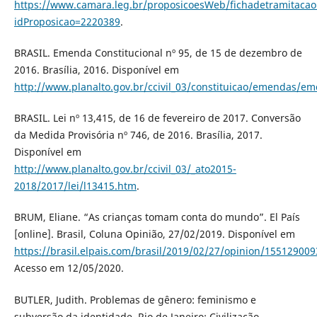
https://www.camara.leg.br/proposicoesWeb/fichadetramitacao
idProposicao=2220389
.
BRASIL. Emenda Constitucional nº 95, de 15 de dezembro de
2016. Brasília, 2016. Disponível em
http://www.planalto.gov.br/ccivil_03/constituicao/em
BRASIL. Lei nº 13,415, de 16 de fevereiro de 2017. Conversão
da Medida Provisória nº 746, de 2016. Brasília, 2017.
Disponível em
http://www.planalto.gov.br/ccivil_03/_ato2015-
2018/2017/lei/l13415.htm
.
BRUM, Eliane. “As crianças tomam conta do mundo”. El País
[online]. Brasil, Coluna Opinião, 27/02/2019. Disponível em
https://brasil.elpais.com/brasil/2019/02/27/opinion/15512900
Acesso em 12/05/2020.
BUTLER, Judith. Problemas de gênero: feminismo e
subversão da identidade. Rio de Janeiro: Civilização