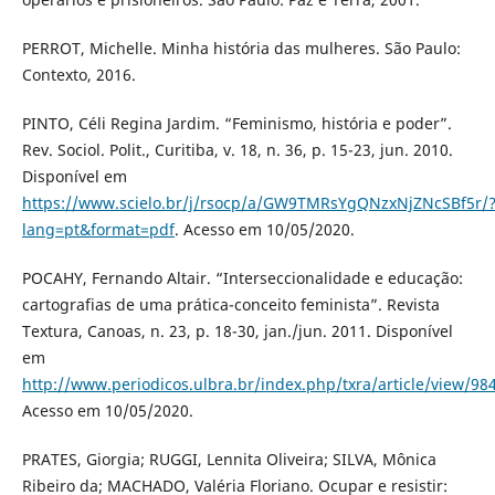
PERROT, Michelle. Minha história das mulheres. São Paulo:
Contexto, 2016.
PINTO, Céli Regina Jardim. “Feminismo, história e poder”.
Rev. Sociol. Polit., Curitiba, v. 18, n. 36, p. 15-23, jun. 2010.
Disponível em
https://www.scielo.br/j/rsocp/a/GW9TMRsYgQNzxNjZNcSBf5r/
lang=pt&format=pdf
. Acesso em 10/05/2020.
POCAHY, Fernando Altair. “Interseccionalidade e educação:
cartografias de uma prática-conceito feminista”. Revista
Textura, Canoas, n. 23, p. 18-30, jan./jun. 2011. Disponível
em
http://www.periodicos.ulbra.br/index.php/txra/article/view/98
Acesso em 10/05/2020.
PRATES, Giorgia; RUGGI, Lennita Oliveira; SILVA, Mônica
Ribeiro da; MACHADO, Valéria Floriano. Ocupar e resistir: