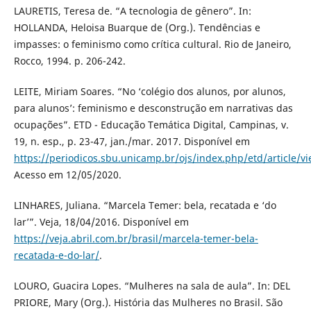
LAURETIS, Teresa de. “A tecnologia de gênero”. In:
HOLLANDA, Heloisa Buarque de (Org.). Tendências e
impasses: o feminismo como crítica cultural. Rio de Janeiro,
Rocco, 1994. p. 206-242.
LEITE, Miriam Soares. “No ‘colégio dos alunos, por alunos,
para alunos’: feminismo e desconstrução em narrativas das
ocupações”. ETD - Educação Temática Digital, Campinas, v.
19, n. esp., p. 23-47, jan./mar. 2017. Disponível em
https://periodicos.sbu.unicamp.br/ojs/index.php/etd/article/v
Acesso em 12/05/2020.
LINHARES, Juliana. “Marcela Temer: bela, recatada e ‘do
lar’”. Veja, 18/04/2016. Disponível em
https://veja.abril.com.br/brasil/marcela-temer-bela-
recatada-e-do-lar/
.
LOURO, Guacira Lopes. “Mulheres na sala de aula”. In: DEL
PRIORE, Mary (Org.). História das Mulheres no Brasil. São