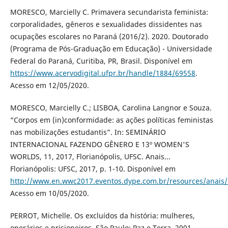
MORESCO, Marcielly C. Primavera secundarista feminista:
corporalidades, gêneros e sexualidades dissidentes nas
ocupações escolares no Paraná (2016/2). 2020. Doutorado
(Programa de Pós-Graduação em Educação) - Universidade
Federal do Paraná, Curitiba, PR, Brasil. Disponível em
https://www.acervodigital.ufpr.br/handle/1884/69558
.
Acesso em 12/05/2020.
MORESCO, Marcielly C.; LISBOA, Carolina Langnor e Souza.
“Corpos em (in)conformidade: as ações políticas feministas
nas mobilizações estudantis”. In: SEMINÁRIO
INTERNACIONAL FAZENDO GÊNERO E 13º WOMEN'S
WORLDS, 11, 2017, Florianópolis, UFSC. Anais...
Florianópolis: UFSC, 2017, p. 1-10. Disponível em
http://www.en.wwc2017.eventos.dype.com.br/resources/anai
Acesso em 10/05/2020.
PERROT, Michelle. Os excluídos da história: mulheres,
operários e prisioneiros. São Paulo: Paz e Terra, 2001.