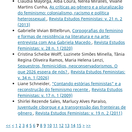
Claudia Mayorga, Alba Coura, Nerea Miralles, Vivane
Martins Cunha,
As críticas ao gênero e a pluralização
do feminismo: colonialismo, racismo e política
heterossexual
,
Revista Estudos Feministas: v. 21 n. 2
(2013)
Gabrielle Vivian Bittelbrun,
Corpografias do feminino
e formas de resistência na literatura e na arte:
entrevista com Ana Gabriela Macedo
,
Revista Estudos
Feministas: v. 28 n. 1 (2020)
Cristina Scheibe Wolff, Luzinete Simões Minella, Tânia
Regina Oliveira Ramos, Maria Helena Lenzi,
Sequestros, feminicídios, neoconservadorismos. O
que 2026 espera de nós?
,
Revista Estudos Feministas:
v. 34 n. 1 (2026)
Liane Schneider,
“Contando estórias feministas” e a
reconstrução do feminismo recente
,
Revista Estudos
Feministas: v. 17 n. 1 (2009)
Shirlei Rezende Sales, Marlucy Alves Paraíso,
Juventude ciborgue e a transgressão das fronteiras de
gênero
,
Revista Estudos Feministas: v. 19 n. 2 (2011)
<<
<
1
2
3
4
5
6
7
8
9
10
11
12
13
14
15
>
>>