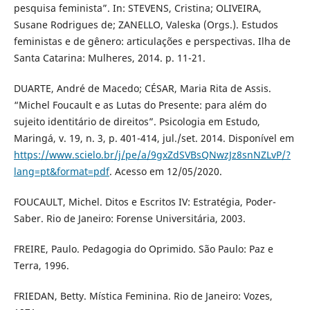
pesquisa feminista”. In: STEVENS, Cristina; OLIVEIRA,
Susane Rodrigues de; ZANELLO, Valeska (Orgs.). Estudos
feministas e de gênero: articulações e perspectivas. Ilha de
Santa Catarina: Mulheres, 2014. p. 11-21.
DUARTE, André de Macedo; CÉSAR, Maria Rita de Assis.
“Michel Foucault e as Lutas do Presente: para além do
sujeito identitário de direitos”. Psicologia em Estudo,
Maringá, v. 19, n. 3, p. 401-414, jul./set. 2014. Disponível em
https://www.scielo.br/j/pe/a/9gxZdSVBsQNwzJz8snNZLvP/?
lang=pt&format=pdf
. Acesso em 12/05/2020.
FOUCAULT, Michel. Ditos e Escritos IV: Estratégia, Poder-
Saber. Rio de Janeiro: Forense Universitária, 2003.
FREIRE, Paulo. Pedagogia do Oprimido. São Paulo: Paz e
Terra, 1996.
FRIEDAN, Betty. Mística Feminina. Rio de Janeiro: Vozes,