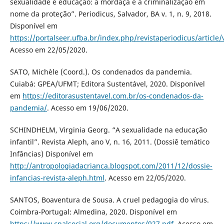
sexualidade e educação: a mordaça e a criminalização em
nome da proteção”. Periodicus, Salvador, BA v. 1, n. 9, 2018.
Disponível em
https://portalseer.ufba.br/index.php/revistaperiodicus/article
Acesso em 22/05/2020.
SATO, Michèle (Coord.). Os condenados da pandemia.
Cuiabá: GPEA/UFMT; Editora Sustentável, 2020. Disponível
em
https://editorasustentavel.com.br/os-condenados-da-
pandemia/
. Acesso em 19/06/2020.
SCHINDHELM, Virginia Georg. “A sexualidade na educação
infantil”. Revista Aleph, ano V, n. 16, 2011. (Dossiê temático
Infâncias) Disponível em
http://antropologiadacrianca.blogspot.com/2011/12/dossie-
infancias-revista-aleph.html
. Acesso em 22/05/2020.
SANTOS, Boaventura de Sousa. A cruel pedagogia do vírus.
Coimbra-Portugal: Almedina, 2020. Disponível em
https://www.cpalsocial.org/documentos/927.pdf
. Acesso em