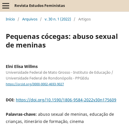
Revista Estudos Feministas
Início
/
Arquivos
/
v. 30 n. 1 (2022)
/
Artigos
Pequenas cócegas: abuso sexual
de meninas
Elni Elisa Willms
Universidade Federal de Mato Grosso - Instituto de Educação /
Universidade Federal de Rondonópolis - PPGEdu
https://orcid.org/0000-0002-4693-9027
DOI:
https://doi.org/10.1590/1806-9584-2022v30n175609
Palavras-chave:
abuso sexual de meninas, educação de
crianças, itinerário de formação, cinema