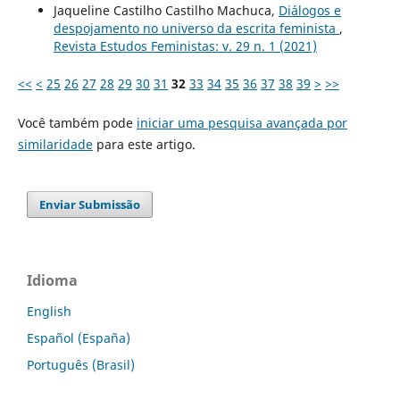
Jaqueline Castilho Castilho Machuca,
Diálogos e
despojamento no universo da escrita feminista
,
Revista Estudos Feministas: v. 29 n. 1 (2021)
<<
<
25
26
27
28
29
30
31
32
33
34
35
36
37
38
39
>
>>
Você também pode
iniciar uma pesquisa avançada por
similaridade
para este artigo.
Enviar Submissão
Idioma
English
Español (España)
Português (Brasil)