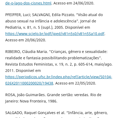
de-o-lago-dos-cisnes.html
. Acesso em 24/06/2020.
PFEIFFER, Luci; SALVAGNI, Edila Pizzato. “Visão atual do
abuso sexual na infância e adolescência”. Jornal de
Pediatria, v. 81, n. 5 (supl.), 2005. Disponível em
https://www.scielo.br/pdf/jped/v81n5s0/v81n5Sa10.pdf
.
Acesso em 20/06/2020.
RIBEIRO, Cláudia Maria. “Crianças, gênero e sexualidade:
realidade e fantasia possibilitando problematizações”.
Revista Estudos Feministas, v. 19, n. 2, p. 605-614, maio/ago.
2011. Disponível em
https://periodicos.ufsc.br/index.php/ref/article/view/S0104-
026X2011000200020/19438
. Acesso em 22/05/2020.
ROSA, João Guimarães. Grande sertão: veredas. Rio de
Janeiro: Nova Fronteira, 1986.
SALGADO, Raquel Gonçalves et al. “Infância, arte, gênero,