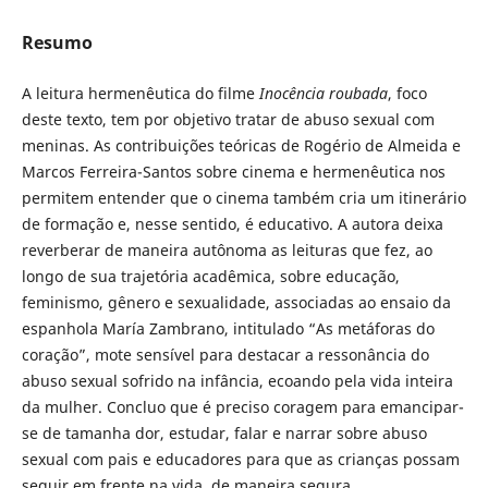
Resumo
A leitura hermenêutica do filme
Inocência roubada
, foco
deste texto, tem por objetivo tratar de abuso sexual com
meninas. As contribuições teóricas de Rogério de Almeida e
Marcos Ferreira-Santos sobre cinema e hermenêutica nos
permitem entender que o cinema também cria um itinerário
de formação e, nesse sentido, é educativo. A autora deixa
reverberar de maneira autônoma as leituras que fez, ao
longo de sua trajetória acadêmica, sobre educação,
feminismo, gênero e sexualidade, associadas ao ensaio da
espanhola María Zambrano, intitulado “As metáforas do
coração”, mote sensível para destacar a ressonância do
abuso sexual sofrido na infância, ecoando pela vida inteira
da mulher. Concluo que é preciso coragem para emancipar-
se de tamanha dor, estudar, falar e narrar sobre abuso
sexual com pais e educadores para que as crianças possam
seguir em frente na vida, de maneira segura.