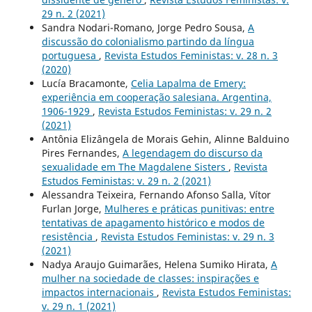
29 n. 2 (2021)
Sandra Nodari-Romano, Jorge Pedro Sousa,
A
discussão do colonialismo partindo da língua
portuguesa
,
Revista Estudos Feministas: v. 28 n. 3
(2020)
Lucía Bracamonte,
Celia Lapalma de Emery:
experiência em cooperação salesiana. Argentina,
1906-1929
,
Revista Estudos Feministas: v. 29 n. 2
(2021)
Antônia Elizângela de Morais Gehin, Alinne Balduino
Pires Fernandes,
A legendagem do discurso da
sexualidade em The Magdalene Sisters
,
Revista
Estudos Feministas: v. 29 n. 2 (2021)
Alessandra Teixeira, Fernando Afonso Salla, Vítor
Furlan Jorge,
Mulheres e práticas punitivas: entre
tentativas de apagamento histórico e modos de
resistência
,
Revista Estudos Feministas: v. 29 n. 3
(2021)
Nadya Araujo Guimarães, Helena Sumiko Hirata,
A
mulher na sociedade de classes: inspirações e
impactos internacionais
,
Revista Estudos Feministas:
v. 29 n. 1 (2021)