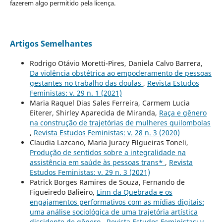
fazerem algo permitido pela licença.
Artigos Semelhantes
Rodrigo Otávio Moretti-Pires, Daniela Calvo Barrera,
Da violência obstétrica ao empoderamento de pessoas
gestantes no trabalho das doulas
,
Revista Estudos
Feministas: v. 29 n. 1 (2021)
Maria Raquel Dias Sales Ferreira, Carmem Lucia
Eiterer, Shirley Aparecida de Miranda,
Raça e gênero
na construção de trajetórias de mulheres quilombolas
,
Revista Estudos Feministas: v. 28 n. 3 (2020)
Claudia Lazcano, Maria Juracy Filgueiras Toneli,
Produção de sentidos sobre a integralidade na
assistência em saúde às pessoas trans*
,
Revista
Estudos Feministas: v. 29 n. 3 (2021)
Patrick Borges Ramires de Souza, Fernando de
Figueiredo Balieiro,
Linn da Quebrada e os
engajamentos performativos com as mídias digitais:
uma análise sociológica de uma trajetória artística
dissidente de gênero
,
Revista Estudos Feministas: v.