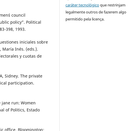
caráter tecnológico
que restrinjam
legalmente outros de fazerem algo
en´s council
permitido pela licença.
lic policy”. Political
383-398, 1993.
estiones iniciales sobre
 María Inés. (eds.).
lectorales y cuotas de
 Sidney. The private
ical participation.
e jane run: Women
al of Politics, Estado
c office. Bloomington: