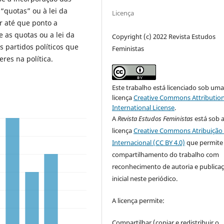
“quotas” ou à lei da
Licença
r até que ponto a
e as quotas ou a lei da
Copyright (c) 2022 Revista Estudos
s partidos políticos que
Feministas
es na política.
Este trabalho está licenciado sob um
licença
Creative Commons Attribution
International License
.
A
Revista Estudos Feministas
está sob 
licença
Creative Commons Atribuição 
Internacional (CC BY 4.0)
que permite
compartilhamento do trabalho com
reconhecimento de autoria e publica
inicial neste periódico.
A licença permite:
Compartilhar (copiar e redistribuir o