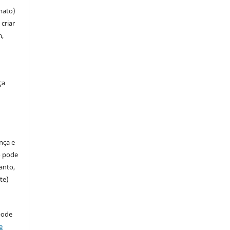
mato)
criar
m,
ça
ença e
so pode
anto,
te)
pode
e