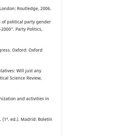
London: Routledge, 2006.
f political party gender
000”. Party Politics,
ress. Oxford: Oxford
atives: Will just any
tical Science Review,
ization and activities in
(1ª. ed.). Madrid: Boletín