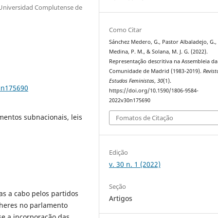
nUniversidad Complutense de
Como Citar
Sánchez Medero, G., Pastor Albaladejo, G.,
Medina, P. M., & Solana, M. J. G. (2022).
Representação descritiva na Assembleia da
Comunidade de Madrid (1983-2019).
Revist
Estudos Feministas
,
30
(1).
0n175690
https://doi.org/10.1590/1806-9584-
2022v30n175690
mentos subnacionais, leis
Fomatos de Citação
Edição
v. 30 n. 1 (2022)
Seção
as a cabo pelos partidos
Artigos
heres no parlamento
e a incorporação das