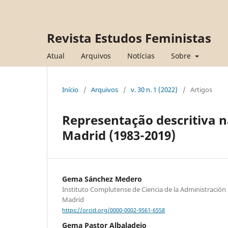
Revista Estudos Feministas
Atual
Arquivos
Notícias
Sobre
Início
/
Arquivos
/
v. 30 n. 1 (2022)
/
Artigos
Representação descritiva 
Madrid (1983-2019)
Gema Sánchez Medero
Instituto Complutense de Ciencia de la Administració
Madrid
https://orcid.org/0000-0002-9561-6558
Gema Pastor Albaladejo