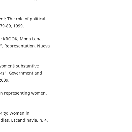
t: The role of political
. 79-89, 1999.
a.; KROOK, Mona Lena.
”. Representation, Nueva
women´s substantive
ctors”. Government and
2009.
n representing women.
ority: Women in
dies, Escandinavia, n. 4,