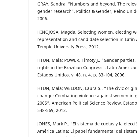
GRAY, Sandra. “Numbers and beyond. The relevan
gender research”. Politics & Gender, Reino Unido,
2006.
HINOJOSA, Magda. Selecting women, electing wo
representation and candidate selection in Latin 
Temple University Press, 2012.
HTUN, Mala; POWER, Timoty J.. “Gender parties,
rights in the Brazilian Congress”. Latin American
Estados Unidos, v. 48, n. 4, p. 83-104, 2006.
HTUN, Mala; WELDON, Laura S.. “The civic origin
change: Combating violence against women in gl
2005”. American Political Science Review, Estados
548-569, 2012.
JONES, Mark P.. “El sistema de cuotas y la elecc
América Latina: El papel fundamental del sistem