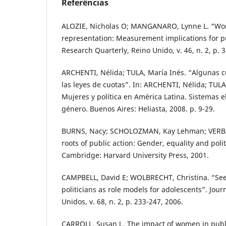
Referências
ALOZIE, Nicholas O; MANGANARO, Lynne L. “Wom
representation: Measurement implications for pub
Research Quarterly, Reino Unido, v. 46, n. 2, p. 
ARCHENTI, Nélida; TULA, María Inés. “Algunas cu
las leyes de cuotas”. In: ARCHENTI, Nélida; TULA,
Mujeres y política en América Latina. Sistemas e
género. Buenos Aires: Heliasta, 2008. p. 9-29.
BURNS, Nacy; SCHOLOZMAN, Kay Lehman; VERBA,
roots of public action: Gender, equality and polit
Cambridge: Harvard University Press, 2001.
CAMPBELL, David E; WOLBRECHT, Christina. “Se
politicians as role models for adolescents”. Journ
Unidos, v. 68, n. 2, p. 233-247, 2006.
CARROLL, Susan J.. The impact of women in publi