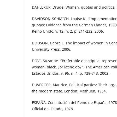
DAHLERUP, Drude. Women, quotas and politics. 
DAVIDSON-SCHMICH, Louise K. “Implementation o
quotas: Evidence from the German Länder, 1990-2
Reino Unido, v. 12, n. 2, p. 211-232, 2006.
DODSON, Debra L. The impact of women in Cong
University Press, 2006.
DOVI, Suzanne. “Preferable descriptive represent
woman, black, ¿or latino do?”. The American Poli
Estados Unidos, v. 96, n. 4, p. 729-743, 2002.
DUVERGER, Maurice. Political parties: Their organ
the modern state. London: Methuen, 1954.
ESPAÑA. Constitución del Reino de España, 1978. 
Oficial del Estado, 1978.