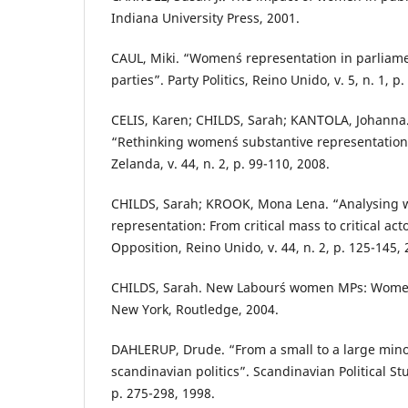
Indiana University Press, 2001.
CAUL, Miki. “Women´s representation in parliamen
parties”. Party Politics, Reino Unido, v. 5, n. 1, p
CELIS, Karen; CHILDS, Sarah; KANTOLA, Johann
“Rethinking women´s substantive representation
Zelanda, v. 44, n. 2, p. 99-110, 2008.
CHILDS, Sarah; KROOK, Mona Lena. “Analysing 
representation: From critical mass to critical a
Opposition, Reino Unido, v. 44, n. 2, p. 125-145, 
CHILDS, Sarah. New Labour´s women MPs: Wome
New York, Routledge, 2004.
DAHLERUP, Drude. “From a small to a large min
scandinavian politics”. Scandinavian Political Stu
p. 275-298, 1998.