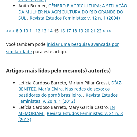
Anita Brumer,
GÊNERO E AGRICULTURA: A SITUAÇÃO
DA MULHER NA AGRICULTURA DO RIO GRANDE DO
SUL
,
Revista Estudos Feministas: v. 12 n. 1 (2004)
<<
<
8
9
10
11
12
13
14
15
16
17
18
19
20
21
22
>
>>
Você também pode
iniciar uma pesquisa avançada por
similaridade
para este artigo.
Artigos mais lidos pelo mesmo(s) autor(es)
Letícia Cardoso Barreto, Miriam Pillar Grossi,
DÍAZ-
BENÍTEZ, María Elvira. Nas redes do sexo: os
bastidores do pornô brasileiro.
,
Revista Estudos
Feministas: v. 20 n. 1 (2012)
Letícia Cardoso Barreto, Mary Garcia Castro,
IN
MEMORIAM
,
Revista Estudos Feministas: v. 21 n. 3
(2013)