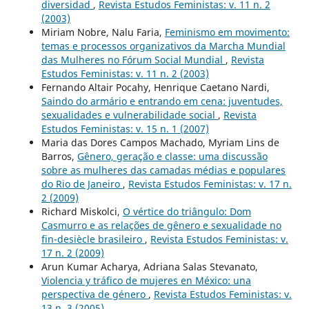
diversidad
,
Revista Estudos Feministas: v. 11 n. 2
(2003)
Miriam Nobre, Nalu Faria,
Feminismo em movimento:
temas e processos organizativos da Marcha Mundial
das Mulheres no Fórum Social Mundial
,
Revista
Estudos Feministas: v. 11 n. 2 (2003)
Fernando Altair Pocahy, Henrique Caetano Nardi,
Saindo do armário e entrando em cena: juventudes,
sexualidades e vulnerabilidade social
,
Revista
Estudos Feministas: v. 15 n. 1 (2007)
Maria das Dores Campos Machado, Myriam Lins de
Barros,
Gênero, geração e classe: uma discussão
sobre as mulheres das camadas médias e populares
do Rio de Janeiro
,
Revista Estudos Feministas: v. 17 n.
2 (2009)
Richard Miskolci,
O vértice do triângulo: Dom
Casmurro e as relações de gênero e sexualidade no
fin-desiècle brasileiro
,
Revista Estudos Feministas: v.
17 n. 2 (2009)
Arun Kumar Acharya, Adriana Salas Stevanato,
Violencia y tráfico de mujeres en México: una
perspectiva de género
,
Revista Estudos Feministas: v.
13 n. 3 (2005)