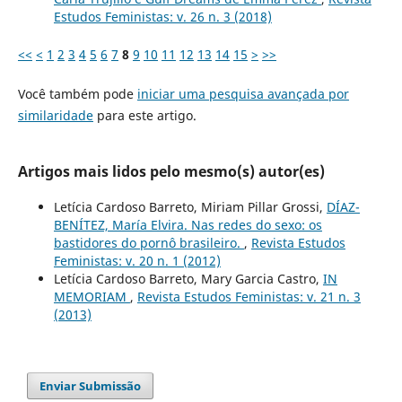
Estudos Feministas: v. 26 n. 3 (2018)
<<
<
1
2
3
4
5
6
7
8
9
10
11
12
13
14
15
>
>>
Você também pode
iniciar uma pesquisa avançada por
similaridade
para este artigo.
Artigos mais lidos pelo mesmo(s) autor(es)
Letícia Cardoso Barreto, Miriam Pillar Grossi,
DÍAZ-
BENÍTEZ, María Elvira. Nas redes do sexo: os
bastidores do pornô brasileiro.
,
Revista Estudos
Feministas: v. 20 n. 1 (2012)
Letícia Cardoso Barreto, Mary Garcia Castro,
IN
MEMORIAM
,
Revista Estudos Feministas: v. 21 n. 3
(2013)
Enviar Submissão