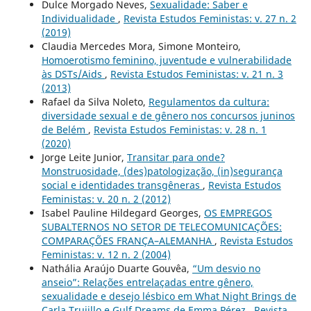
Dulce Morgado Neves,
Sexualidade: Saber e
Individualidade
,
Revista Estudos Feministas: v. 27 n. 2
(2019)
Claudia Mercedes Mora, Simone Monteiro,
Homoerotismo feminino, juventude e vulnerabilidade
às DSTs/Aids
,
Revista Estudos Feministas: v. 21 n. 3
(2013)
Rafael da Silva Noleto,
Regulamentos da cultura:
diversidade sexual e de gênero nos concursos juninos
de Belém
,
Revista Estudos Feministas: v. 28 n. 1
(2020)
Jorge Leite Junior,
Transitar para onde?
Monstruosidade, (des)patologização, (in)segurança
social e identidades transgêneras
,
Revista Estudos
Feministas: v. 20 n. 2 (2012)
Isabel Pauline Hildegard Georges,
OS EMPREGOS
SUBALTERNOS NO SETOR DE TELECOMUNICAÇÕES:
COMPARAÇÕES FRANÇA–ALEMANHA
,
Revista Estudos
Feministas: v. 12 n. 2 (2004)
Nathália Araújo Duarte Gouvêa,
“Um desvio no
anseio”: Relações entrelaçadas entre gênero,
sexualidade e desejo lésbico em What Night Brings de
Carla Trujillo e Gulf Dreams de Emma Pérez
,
Revista