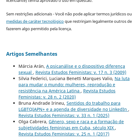
licenciante) tenha aprovado o uso em questão.
Sem restrições adicionais - Você não pode aplicar termos jurídicos ou
medidas de caráter tecnológico
que restrinjam legalmente outros de
fazerem algo permitido pela licença.
Artigos Semelhantes
Márcia Arán,
A psicanálise e o dispositivo diferença
sexual
,
Revista Estudos Feministas: v. 17 n. 3 (2009)
Silvia Federici, Luciana Benetti Marques Valio,
Na luta
para mudar o mundo: mulheres, reprodução e
resistência na América Latina
,
Revista Estudos
Feministas: v. 28 n. 2 (2020)
Bruna Andrade Irineu,
Sentidos do trabalho para
LGBTQIAPN+ e a agenda de diversidade no LinkedIn
,
Revista Estudos Feministas: v. 33 n. 1 (2025)
Olga Cabrera,
Gênero, sexo e raça e a formação de
subjetividades femininas em Cuba, século XIX
,
Revista Estudos Feministas: v. 25 n. 1 (2017)