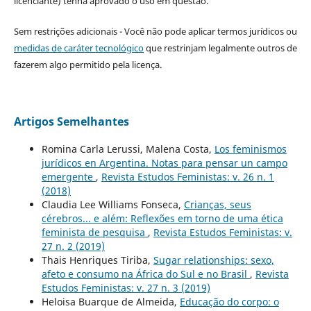
licenciante) tenha aprovado o uso em questão.
Sem restrições adicionais - Você não pode aplicar termos jurídicos ou
medidas de caráter tecnológico
que restrinjam legalmente outros de
fazerem algo permitido pela licença.
Artigos Semelhantes
Romina Carla Lerussi, Malena Costa,
Los feminismos
jurídicos en Argentina. Notas para pensar un campo
emergente
,
Revista Estudos Feministas: v. 26 n. 1
(2018)
Claudia Lee Williams Fonseca,
Crianças, seus
cérebros... e além: Reflexões em torno de uma ética
feminista de pesquisa
,
Revista Estudos Feministas: v.
27 n. 2 (2019)
Thais Henriques Tiriba,
Sugar relationships: sexo,
afeto e consumo na África do Sul e no Brasil
,
Revista
Estudos Feministas: v. 27 n. 3 (2019)
Heloisa Buarque de Almeida,
Educação do corpo: o