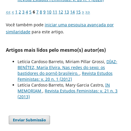
<<
<
1
2
3
4
5
6
7
8
9
10
11
12
13
14
15
>
>>
Você também pode
iniciar uma pesquisa avançada por
similaridade
para este artigo.
Artigos mais lidos pelo mesmo(s) autor(es)
Letícia Cardoso Barreto, Miriam Pillar Grossi,
DÍAZ-
BENÍTEZ, María Elvira. Nas redes do sexo: os
bastidores do pornô brasileiro.
,
Revista Estudos
Feministas: v. 20 n. 1 (2012)
Letícia Cardoso Barreto, Mary Garcia Castro,
IN
MEMORIAM
,
Revista Estudos Feministas: v. 21 n. 3
(2013)
Enviar Submissão