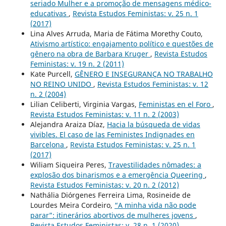
seriado Mulher e a promoção de mensagens médico-
educativas
,
Revista Estudos Feministas: v. 25 n. 1
(2017)
Lina Alves Arruda, Maria de Fátima Morethy Couto,
Ativismo artístico: engajamento político e questões de
gênero na obra de Barbara Kruger
,
Revista Estudos
Feministas: v. 19 n. 2 (2011)
Kate Purcell,
GÊNERO E INSEGURANÇA NO TRABALHO
NO REINO UNIDO
,
Revista Estudos Feministas: v. 12
n. 2 (2004)
Lilian Celiberti, Virginia Vargas,
Feministas en el Foro
,
Revista Estudos Feministas: v. 11 n. 2 (2003)
Alejandra Araiza Díaz,
Hacia la búsqueda de vidas
vivibles. El caso de las Feministes Indignades en
Barcelona
,
Revista Estudos Feministas: v. 25 n. 1
(2017)
Wiliam Siqueira Peres,
Travestilidades nômades: a
explosão dos binarismos e a emergência Queering
,
Revista Estudos Feministas: v. 20 n. 2 (2012)
Nathália Diórgenes Ferreira Lima, Rosineide de
Lourdes Meira Cordeiro,
“A minha vida não pode
parar”: itinerários abortivos de mulheres jovens
,
Revista Estudos Feministas: v. 28 n. 1 (2020)