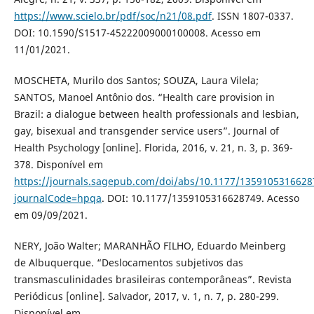
https://www.scielo.br/pdf/soc/n21/08.pdf
. ISSN 1807-0337.
DOI: 10.1590/S1517-45222009000100008. Acesso em
11/01/2021.
MOSCHETA, Murilo dos Santos; SOUZA, Laura Vilela;
SANTOS, Manoel Antônio dos. “Health care provision in
Brazil: a dialogue between health professionals and lesbian,
gay, bisexual and transgender service users”. Journal of
Health Psychology [online]. Florida, 2016, v. 21, n. 3, p. 369-
378. Disponível em
https://journals.sagepub.com/doi/abs/10.1177/1359105316628
journalCode=hpqa
. DOI: 10.1177/1359105316628749. Acesso
em 09/09/2021.
NERY, João Walter; MARANHÃO FILHO, Eduardo Meinberg
de Albuquerque. “Deslocamentos subjetivos das
transmasculinidades brasileiras contemporâneas”. Revista
Periódicus [online]. Salvador, 2017, v. 1, n. 7, p. 280-299.
Disponível em