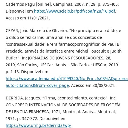
Cadernos Pagu [online]. Campinas, 2007, n. 28, p. 375-405.
Disponível em
https://www.scielo.br/pdf/cpa/n28/16.pdf
.
Acesso em 11/01/2021.
CEZAR, João Marcelo de Oliveira. “No princípio era o dildo, e
o dildo se fez carne: uma análise dos conceitos de
‘contrassexualidade’ e ‘era farmacopornográfica’ de Paul B.
Preciado, através da interface entre Michel Foucault e Judith
Butler”. In: JORNADAS DE JOVENS PESQUISADORES, 28,
2019, São Carlos, UFSCar. Anais... São Carlos: UFSCar, 2019.
p. 1-13. Disponível em
https://www.academia.edu/41099340/No_Princ%C3%ADpio_era_o
auto=citations&from=cover_page
. Acesso em 30/08/2021.
DERRIDA, Jacques. “Firma, acontecimiento, contexto”. In:
CONGRESO INTERNACIONAL DE SOCIEDADES DE FILOSOFÍA
DE LENGUA FRANCESA, 1971, Montreal. Anais... Montreal,
1971. p. 347-372. Disponível em
https://www.ufmg.br/derrida/wp-