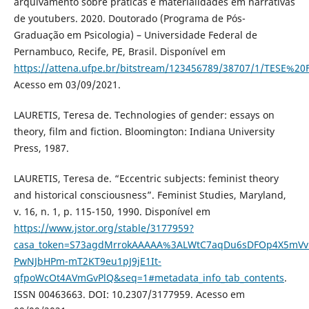
arquivamento sobre práticas e materialidades em narrativas
de youtubers. 2020. Doutorado (Programa de Pós-
Graduação em Psicologia) – Universidade Federal de
Pernambuco, Recife, PE, Brasil. Disponível em
https://attena.ufpe.br/bitstream/123456789/38707/1/TESE%2
Acesso em 03/09/2021.
LAURETIS, Teresa de. Technologies of gender: essays on
theory, film and fiction. Bloomington: Indiana University
Press, 1987.
LAURETIS, Teresa de. “Eccentric subjects: feminist theory
and historical consciousness”. Feminist Studies, Maryland,
v. 16, n. 1, p. 115-150, 1990. Disponível em
https://www.jstor.org/stable/3177959?
casa_token=S73agdMrrokAAAAA%3ALWtC7aqDu6sDFOp4X5mVv
PwNJbHPm-mT2KT9eu1pJ9jE1It-
qfpoWcOt4AVmGvPlQ&seq=1#metadata_info_tab_contents
.
ISSN 00463663. DOI: 10.2307/3177959. Acesso em