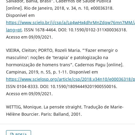
Salvador, Bahia, Brasil”. Cadernos de Saúde Pública
[online]. Rio de Janeiro, 2018, v. 34, n. 10, e00036318.
Disponível em
https://www.scielo.br/j/csp/a/Lp4wHx4dhrMnZdqw76mn7MM/a
lang=pt
. ISSN 1678-4464. DOI: 10.1590/0102-311X00036318.
Acesso em 09/09/2021.
VIEIRA, Cleiton; PORTO, Rozeli Maria. “‘Fazer emergir o
masculino’: noções de ‘terapia’ e patologização na
hormonização de homens trans”. Cadernos Pagu [online].
Campinas, 2019, n. 55, p. 1-11. Disponível em
https://www.scielosp.org/article/csp/2018.v34n10/e00036318/p
ISSN 0104-8333. DOI: 10.1590/18094449201900550016.
Acesso em 09/09/2021.
WITTIG, Monique. La pensée straight. Tradução de Marie-
Hélène Bourcier. Paris: Balland, 2001.
PDF/A