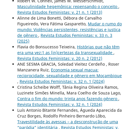
Robert W. Connell, James W. Messerschmidt,
Masculinidade hegemônica: repensando o conceito
,
Revista Estudos Feministas: v. 21 n. 1 (2013)
Alinne de Lima Bonetti, Débora de Carvalho
Figueiredo, Vera Fátima Gasparetto,
Mudar o rumo do
mundo: Violências persistentes, resistências e justiça
de gênero
,
Revista Estudos Feministas: v. 33 n. 3
(2025)
Flavia do Bonsucesso Teixeira,
Histórias que não têm
era uma vez:1 as (in)certezas da transexualidade
,
Revista Estudos Feministas: v. 20 n. 2 (2012)
ANE SESMA GRACIA, Soledad Vieitez Cerdeño , Roser
Manzanera Ruiz,
Economia sexual macua:
reciprocidade, sexualidade e gênero em Moçambique
,
Revista Estudos Feministas: v. 32 n. 1 (2024)
Cristina Scheibe Wolff, Tânia Regina Oliveira Ramos,
Luzinete Simões Minella, Mara Coelho de Souza Lago,
Contra o fim do mundo: trinta anos fazendo gênero
,
Revista Estudos Feministas: v. 32 n. 1 (2024)
Luís Antonio Bitante Fernandes, Águeda Aparecida da
Cruz Borges, Rodolfo Pinheiro Bernardo Lôbo,
Travestilidade às avessas – a desconstrução de uma
“paródia” identitária
,
Revista Estudos Feministas: v.