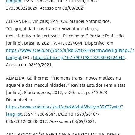
lang=pt
. ISSN 1982-3703. DOI: 10.1590/1982-
3703003228629. Acesso em 08/09/2021.
ALEXANDRE, Vinicius; SANTOS, Manoel Antônio dos.
“Conjugalidade cis-trans: reinventando laços,
desestabilizando certezas”. Psicologia: Ciência e Profissão
[online]. Brasília, 2021, v. 41, e224044. Disponível em
https://www.scielo.br/j/pcp/a/RbDvztxxHYNmnwdWBgB94pC/?
lang=pt
DOI:
https://doi.org/10.1590/1982-3703003224044
.
Acesso em 08/09/2021.
ALMEIDA, Guilherme. “‘Homens trans’: novos matizes na
aquarela das masculinidades?” Revista Estudos Feministas
[online]. Florianópolis, 2012, v. 20, n. 2, p. 513-523.
Disponível em
https://www.scielo.br/j/ref/a/wkWvfpf58vHyvr35KTZyvtr/?
lang=pt
. ISSN 1806-9584. DOI: 10.1590/S0104-
026X2012000200012. Acesso em 08/09/2021.
APA - ASSOCIAÇÃO AMERICANA DE PSIQUIATRIA. DSM-5