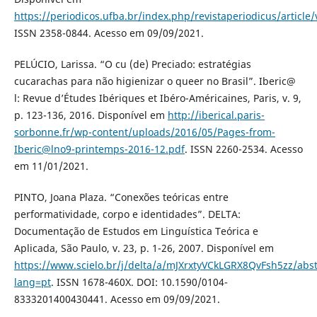
https://periodicos.ufba.br/index.php/revistaperiodicus/article
ISSN 2358-0844. Acesso em 09/09/2021.
PELÚCIO, Larissa. “O cu (de) Preciado: estratégias
cucarachas para não higienizar o queer no Brasil”. Iberic@
l: Revue d’Études Ibériques et Ibéro-Américaines, Paris, v. 9,
p. 123-136, 2016. Disponível em
http://iberical.paris-
sorbonne.fr/wp-content/uploads/2016/05/Pages-from-
Iberic@lno9-printemps-2016-12.pdf
. ISSN 2260-2534. Acesso
em 11/01/2021.
PINTO, Joana Plaza. “Conexões teóricas entre
performatividade, corpo e identidades”. DELTA:
Documentação de Estudos em Linguística Teórica e
Aplicada, São Paulo, v. 23, p. 1-26, 2007. Disponível em
https://www.scielo.br/j/delta/a/mJXrxtyVCkLGRX8QvFsh5zz/abst
lang=pt
. ISSN 1678-460X. DOI: 10.1590/0104-
8333201400430441. Acesso em 09/09/2021.