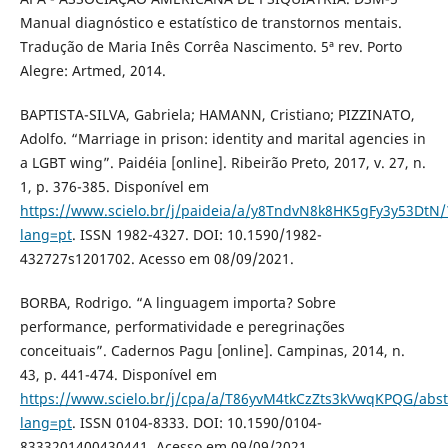
Manual diagnóstico e estatístico de transtornos mentais.
Tradução de Maria Inês Corrêa Nascimento. 5ª rev. Porto
Alegre: Artmed, 2014.
BAPTISTA-SILVA, Gabriela; HAMANN, Cristiano; PIZZINATO,
Adolfo. “Marriage in prison: identity and marital agencies in
a LGBT wing”. Paidéia [online]. Ribeirão Preto, 2017, v. 27, n.
1, p. 376-385. Disponível em
https://www.scielo.br/j/paideia/a/y8TndvN8k8HK5gFy3y53DtN/
lang=pt
. ISSN 1982-4327. DOI: 10.1590/1982-
432727s1201702. Acesso em 08/09/2021.
BORBA, Rodrigo. “A linguagem importa? Sobre
performance, performatividade e peregrinações
conceituais”. Cadernos Pagu [online]. Campinas, 2014, n.
43, p. 441-474. Disponível em
https://www.scielo.br/j/cpa/a/T86yvM4tkCzZts3kVwqKPQG/abst
lang=pt
. ISSN 0104-8333. DOI: 10.1590/0104-
8333201400430441. Acesso em 09/09/2021.