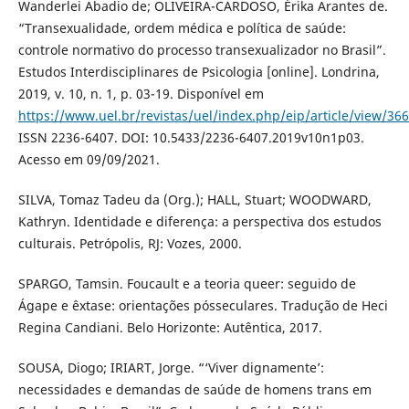
Wanderlei Abadio de; OLIVEIRA-CARDOSO, Érika Arantes de.
“Transexualidade, ordem médica e política de saúde:
controle normativo do processo transexualizador no Brasil”.
Estudos Interdisciplinares de Psicologia [online]. Londrina,
2019, v. 10, n. 1, p. 03-19. Disponível em
https://www.uel.br/revistas/uel/index.php/eip/article/view/36
ISSN 2236-6407. DOI: 10.5433/2236-6407.2019v10n1p03.
Acesso em 09/09/2021.
SILVA, Tomaz Tadeu da (Org.); HALL, Stuart; WOODWARD,
Kathryn. Identidade e diferença: a perspectiva dos estudos
culturais. Petrópolis, RJ: Vozes, 2000.
SPARGO, Tamsin. Foucault e a teoria queer: seguido de
Ágape e êxtase: orientações pósseculares. Tradução de Heci
Regina Candiani. Belo Horizonte: Autêntica, 2017.
SOUSA, Diogo; IRIART, Jorge. “‘Viver dignamente’:
necessidades e demandas de saúde de homens trans em