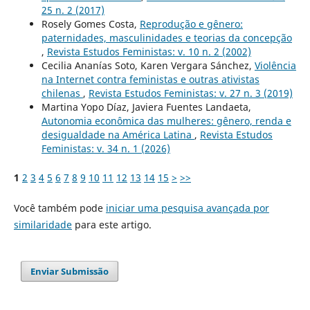
25 n. 2 (2017)
Rosely Gomes Costa,
Reprodução e gênero:
paternidades, masculinidades e teorias da concepção
,
Revista Estudos Feministas: v. 10 n. 2 (2002)
Cecilia Ananías Soto, Karen Vergara Sánchez,
Violência
na Internet contra feministas e outras ativistas
chilenas
,
Revista Estudos Feministas: v. 27 n. 3 (2019)
Martina Yopo Díaz, Javiera Fuentes Landaeta,
Autonomia econômica das mulheres: gênero, renda e
desigualdade na América Latina
,
Revista Estudos
Feministas: v. 34 n. 1 (2026)
1
2
3
4
5
6
7
8
9
10
11
12
13
14
15
>
>>
Você também pode
iniciar uma pesquisa avançada por
similaridade
para este artigo.
Enviar Submissão