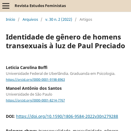
Revista Estudos Feministas
Início
/
Arquivos
/
v. 30 n. 2 (2022)
/
Artigos
Identidade de gênero de homens
transexuais à luz de Paul Preciado
Leticia Carolina Boffi
Universidade Federal de Uberlândia. Graduanda em Psicologia.
https://orcid.org/0000-0001-9198-8963
Manoel Antônio dos Santos
Universidade de São Paulo
https://orcid.org/0000-0001-8214-7767
DOI:
https://doi.org/10.1590/1806-9584-2022v30n279288
Palavras-chave:
transexualidade, masculinidade, gênero,