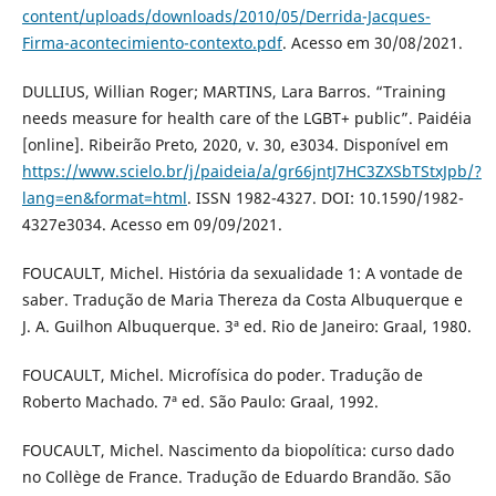
content/uploads/downloads/2010/05/Derrida-Jacques-
Firma-acontecimiento-contexto.pdf
. Acesso em 30/08/2021.
DULLIUS, Willian Roger; MARTINS, Lara Barros. “Training
needs measure for health care of the LGBT+ public”. Paidéia
[online]. Ribeirão Preto, 2020, v. 30, e3034. Disponível em
https://www.scielo.br/j/paideia/a/gr66jntJ7HC3ZXSbTStxJpb/?
lang=en&format=html
. ISSN 1982-4327. DOI: 10.1590/1982-
4327e3034. Acesso em 09/09/2021.
FOUCAULT, Michel. História da sexualidade 1: A vontade de
saber. Tradução de Maria Thereza da Costa Albuquerque e
J. A. Guilhon Albuquerque. 3ª ed. Rio de Janeiro: Graal, 1980.
FOUCAULT, Michel. Microfísica do poder. Tradução de
Roberto Machado. 7ª ed. São Paulo: Graal, 1992.
FOUCAULT, Michel. Nascimento da biopolítica: curso dado
no Collège de France. Tradução de Eduardo Brandão. São