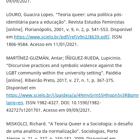
09/09/2021.
LOURO, Guacira Lopes. “Teoria queer: uma política pós-
identitária para a educação”. Revista Estudos Feministas
[online]. Florianópolis, 2001, v. 9, n. 2, p. 541-553. Disponível
em
https://www.scielo.br/pdf/ref/v9n2/8639.pdf/
. ISSN
1806-9584. Acesso em 11/01/2021.
MARTÍNEZ-GUZMÁN, Antar; ÍÑIGUEZ-RUEDA, Lupicinio.
“Discursive practices and symbolic violence against the
LGBT community within the university setting”. Paidéia
[online]. Ribeirão Preto, 2017, v. 27, n. 1, p. 367-375.
Disponível em
https://www.scielo.br/j/paideia/a/4NmySrm55Hhgpn5y3RBqm
lang=en
. ISSN 1982-4327. DOI: 10.1590/1982-
432727s1201701. Acesso em 09/09/2021.
MISKOLCI, Richard. “A Teoria Queer e a Sociologia: o desafio
de uma analítica da normalização”. Sociologias, Porto
Alegre, n. 21, v. 337, p. 150-182, 2009. Disponível em