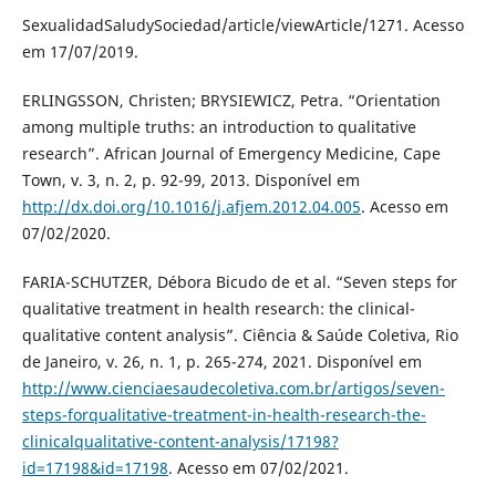
SexualidadSaludySociedad/article/viewArticle/1271. Acesso
em 17/07/2019.
ERLINGSSON, Christen; BRYSIEWICZ, Petra. “Orientation
among multiple truths: an introduction to qualitative
research”. African Journal of Emergency Medicine, Cape
Town, v. 3, n. 2, p. 92-99, 2013. Disponível em
http://dx.doi.org/10.1016/j.afjem.2012.04.005
. Acesso em
07/02/2020.
FARIA-SCHUTZER, Débora Bicudo de et al. “Seven steps for
qualitative treatment in health research: the clinical-
qualitative content analysis”. Ciência & Saúde Coletiva, Rio
de Janeiro, v. 26, n. 1, p. 265-274, 2021. Disponível em
http://www.cienciaesaudecoletiva.com.br/artigos/seven-
steps-forqualitative-treatment-in-health-research-the-
clinicalqualitative-content-analysis/17198?
id=17198&id=17198
. Acesso em 07/02/2021.