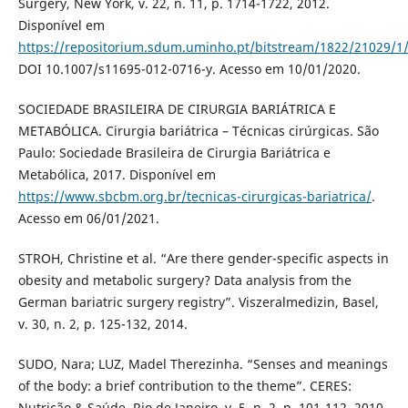
Surgery, New York, v. 22, n. 11, p. 1714-1722, 2012.
Disponível em
https://repositorium.sdum.uminho.pt/bitstream/1822/21029/1
DOI 10.1007/s11695-012-0716-y. Acesso em 10/01/2020.
SOCIEDADE BRASILEIRA DE CIRURGIA BARIÁTRICA E
METABÓLICA. Cirurgia bariátrica – Técnicas cirúrgicas. São
Paulo: Sociedade Brasileira de Cirurgia Bariátrica e
Metabólica, 2017. Disponível em
https://www.sbcbm.org.br/tecnicas-cirurgicas-bariatrica/
.
Acesso em 06/01/2021.
STROH, Christine et al. “Are there gender-specific aspects in
obesity and metabolic surgery? Data analysis from the
German bariatric surgery registry”. Viszeralmedizin, Basel,
v. 30, n. 2, p. 125-132, 2014.
SUDO, Nara; LUZ, Madel Therezinha. “Senses and meanings
of the body: a brief contribution to the theme”. CERES:
Nutrição & Saúde, Rio de Janeiro, v. 5, n. 2, p. 101-112, 2010.