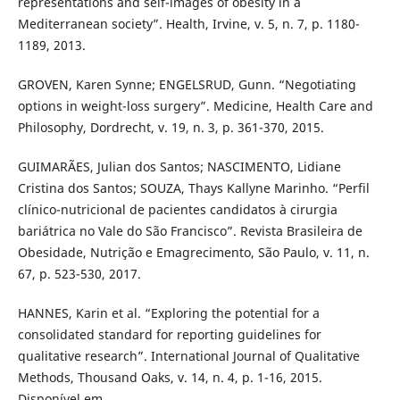
representations and self-images of obesity in a
Mediterranean society”. Health, Irvine, v. 5, n. 7, p. 1180-
1189, 2013.
GROVEN, Karen Synne; ENGELSRUD, Gunn. “Negotiating
options in weight-loss surgery”. Medicine, Health Care and
Philosophy, Dordrecht, v. 19, n. 3, p. 361-370, 2015.
GUIMARÃES, Julian dos Santos; NASCIMENTO, Lidiane
Cristina dos Santos; SOUZA, Thays Kallyne Marinho. “Perfil
clínico-nutricional de pacientes candidatos à cirurgia
bariátrica no Vale do São Francisco”. Revista Brasileira de
Obesidade, Nutrição e Emagrecimento, São Paulo, v. 11, n.
67, p. 523-530, 2017.
HANNES, Karin et al. “Exploring the potential for a
consolidated standard for reporting guidelines for
qualitative research”. International Journal of Qualitative
Methods, Thousand Oaks, v. 14, n. 4, p. 1-16, 2015.
Disponível em