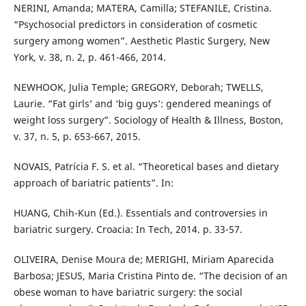
NERINI, Amanda; MATERA, Camilla; STEFANILE, Cristina.
“Psychosocial predictors in consideration of cosmetic
surgery among women”. Aesthetic Plastic Surgery, New
York, v. 38, n. 2, p. 461-466, 2014.
NEWHOOK, Julia Temple; GREGORY, Deborah; TWELLS,
Laurie. “Fat girls’ and ‘big guys’: gendered meanings of
weight loss surgery”. Sociology of Health & Illness, Boston,
v. 37, n. 5, p. 653-667, 2015.
NOVAIS, Patrícia F. S. et al. “Theoretical bases and dietary
approach of bariatric patients”. In:
HUANG, Chih-Kun (Ed.). Essentials and controversies in
bariatric surgery. Croacia: In Tech, 2014. p. 33-57.
OLIVEIRA, Denise Moura de; MERIGHI, Miriam Aparecida
Barbosa; JESUS, Maria Cristina Pinto de. “The decision of an
obese woman to have bariatric surgery: the social