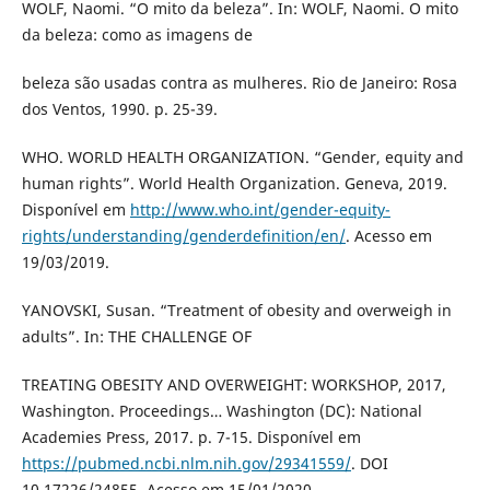
WOLF, Naomi. “O mito da beleza”. In: WOLF, Naomi. O mito
da beleza: como as imagens de
beleza são usadas contra as mulheres. Rio de Janeiro: Rosa
dos Ventos, 1990. p. 25-39.
WHO. WORLD HEALTH ORGANIZATION. “Gender, equity and
human rights”. World Health Organization. Geneva, 2019.
Disponível em
http://www.who.int/gender-equity-
rights/understanding/genderdefinition/en/
. Acesso em
19/03/2019.
YANOVSKI, Susan. “Treatment of obesity and overweigh in
adults”. In: THE CHALLENGE OF
TREATING OBESITY AND OVERWEIGHT: WORKSHOP, 2017,
Washington. Proceedings… Washington (DC): National
Academies Press, 2017. p. 7-15. Disponível em
https://pubmed.ncbi.nlm.nih.gov/29341559/
. DOI
10.17226/24855. Acesso em 15/01/2020.