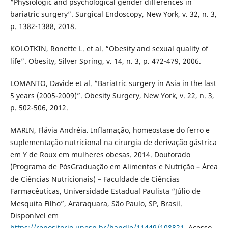
“Physiologic and psychological gender differences in
bariatric surgery”. Surgical Endoscopy, New York, v. 32, n. 3,
p. 1382-1388, 2018.
KOLOTKIN, Ronette L. et al. “Obesity and sexual quality of
life”. Obesity, Silver Spring, v. 14, n. 3, p. 472-479, 2006.
LOMANTO, Davide et al. “Bariatric surgery in Asia in the last
5 years (2005-2009)”. Obesity Surgery, New York, v. 22, n. 3,
p. 502-506, 2012.
MARIN, Flávia Andréia. Inflamação, homeostase do ferro e
suplementação nutricional na cirurgia de derivação gástrica
em Y de Roux em mulheres obesas. 2014. Doutorado
(Programa de PósGraduação em Alimentos e Nutrição – Área
de Ciências Nutricionais) – Faculdade de Ciências
Farmacêuticas, Universidade Estadual Paulista “Júlio de
Mesquita Filho”, Araraquara, São Paulo, SP, Brasil.
Disponível em
https://repositorio.unesp.br/handle/11449/108821
. Acesso