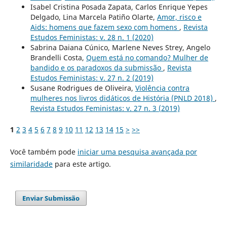
Isabel Cristina Posada Zapata, Carlos Enrique Yepes
Delgado, Lina Marcela Patiño Olarte,
Amor, risco e
Aids: homens que fazem sexo com homens
,
Revista
Estudos Feministas: v. 28 n. 1 (2020)
Sabrina Daiana Cúnico, Marlene Neves Strey, Angelo
Brandelli Costa,
Quem está no comando? Mulher de
bandido e os paradoxos da submissão
,
Revista
Estudos Feministas: v. 27 n. 2 (2019)
Susane Rodrigues de Oliveira,
Violência contra
mulheres nos livros didáticos de História (PNLD 2018)
,
Revista Estudos Feministas: v. 27 n. 3 (2019)
1
2
3
4
5
6
7
8
9
10
11
12
13
14
15
>
>>
Você também pode
iniciar uma pesquisa avançada por
similaridade
para este artigo.
Enviar Submissão