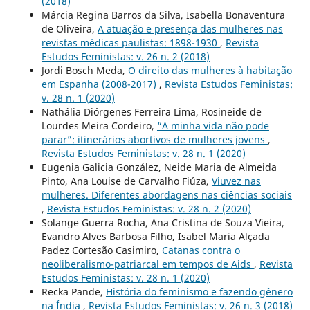
(2018)
Márcia Regina Barros da Silva, Isabella Bonaventura
de Oliveira,
A atuação e presença das mulheres nas
revistas médicas paulistas: 1898-1930
,
Revista
Estudos Feministas: v. 26 n. 2 (2018)
Jordi Bosch Meda,
O direito das mulheres à habitação
em Espanha (2008-2017)
,
Revista Estudos Feministas:
v. 28 n. 1 (2020)
Nathália Diórgenes Ferreira Lima, Rosineide de
Lourdes Meira Cordeiro,
“A minha vida não pode
parar”: itinerários abortivos de mulheres jovens
,
Revista Estudos Feministas: v. 28 n. 1 (2020)
Eugenia Galicia González, Neide Maria de Almeida
Pinto, Ana Louise de Carvalho Fiúza,
Viuvez nas
mulheres. Diferentes abordagens nas ciências sociais
,
Revista Estudos Feministas: v. 28 n. 2 (2020)
Solange Guerra Rocha, Ana Cristina de Souza Vieira,
Evandro Alves Barbosa Filho, Isabel Maria Alçada
Padez Cortesão Casimiro,
Catanas contra o
neoliberalismo-patriarcal em tempos de Aids
,
Revista
Estudos Feministas: v. 28 n. 1 (2020)
Recka Pande,
História do feminismo e fazendo gênero
na Índia
,
Revista Estudos Feministas: v. 26 n. 3 (2018)